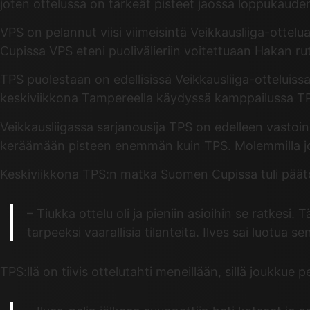
joten ottelussa on tärkeät pisteet jaossa loppukaude
VPS on pelannut viisi viimeisintä Veikkausliiga-ottel
Cupissa VPS eteni puolivälieriin voitettuaan Hakan ru
TPS puolestaan on edellisissä Veikkausliiga-otteluissa
keskiviikkona Tampereella käydyssä kamppailussa TPS:
Veikkausliigassa sarjanousija TPS on edelleen vastoi
keräämään pisteen enemmän kuin TPS. Molemmilla jou
Keskiviikkona TPS:n matka Suomen Cupissa tuli päät
– Tiukka ottelu oli ja pieniin asioihin se ratkesi.
tarpeeksi vaarallisia tilanteita. Ilves sai luotu
TPS:llä on tiivis ottelutahti meneillään, sillä joukk