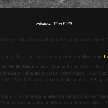
Valokuva: Tiina Pirilä.
PS:n vieraaksi Veritas Stadionille saapuu vaasalainen 
ippu.fi. Osta liput matsiin ennakkoon edullisemmin
L
kellä
Heikki
Mäen
muistoa kunnioittaen. Mäelle Turun 
mukana
Eero Toivolan
kanssa kirjoittamassa TPS:n kautt
alkittiin TPS:n kultaisella ansiomerkillä vuonna 1982 j
antaan, sillä kolmessa edellisessä kamppailussaan Te
 on kahdeksan ottelun jälkeen kuudennella sijalla. VP