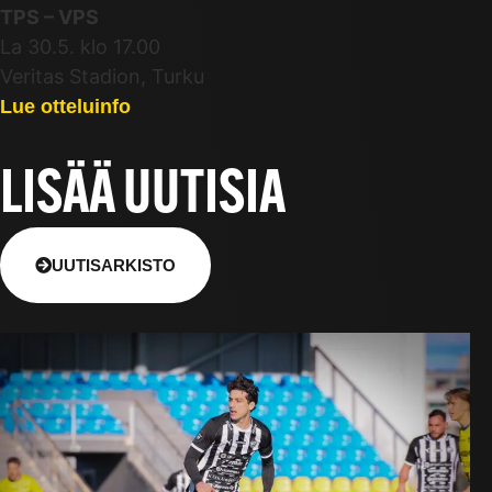
TPS – VPS
La 30.5. klo 17.00
Veritas Stadion, Turku
Lue otteluinfo
LISÄÄ UUTISIA
UUTISARKISTO