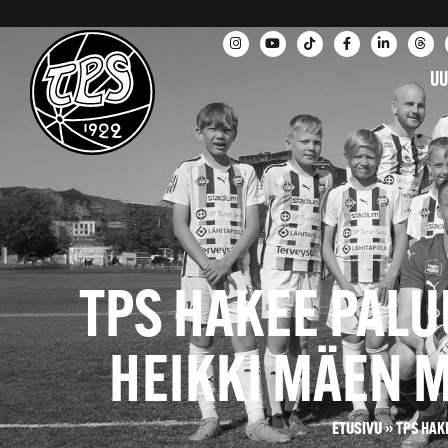
UU
TPS HAKEE PALU
HEIKKI MÄEN 
ETUSIVU
»
TPS HAK