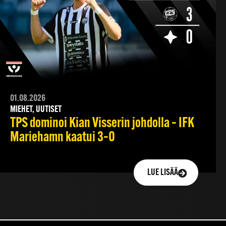
01.08.2026
MIEHET, UUTISET
TPS dominoi Kian Visserin johdolla – IFK
Mariehamn kaatui 3–0
LUE LISÄÄ