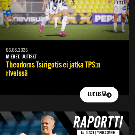
06.08.2026
MIEHET, UUTISET
Theodoros Tsirigotis ei jatka TPS:n
riveissä
LUE LISÄÄ