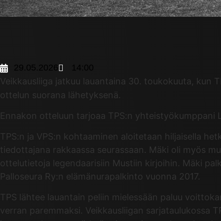
29.05.2026
14:00
Veikkausliiga jatkuu lauantaina 30. toukokuuta, kun T
ottelun suorana lähetyksenä.
Ennakon otteluun tarjoaa TPS:n yhteistyökumppani L
TPS:n ja VPS:n kohtaaminen aloitetaan hiljaisella het
tiedottajana rakkaassa seurassaan. Mäki oli myös 
ottelutietoja legendaarisiin Mustiin kirjoihin. Mäki p
Palloseura Ry:n elämänurapalkinto vuonna 2017.
TPS lähtee lauantain peliin mielessään paluu voittok
verran paremmaksi. Veikkausliigan sarjataulukossa TPS