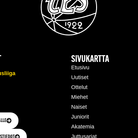
T
SIVUKARTTA
Etusivu
Uutiset
Ottelut
Miehet
Naiset
Juniorit
LLE
Akatemia
Juttusarjat
STIEDOT