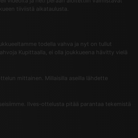
li videolta ja heti perään aloitettiin valmistavat
een tiiviistä aikataulusta.
joukkueeltamme todella vahva ja nyt on tullut
voja Kupittaalla, ei olla joukkueena hävitty vielä
elun mittainen. Millaisilla aseilla lähdette
eisiimme. Ilves-ottelusta pitää parantaa tekemistä