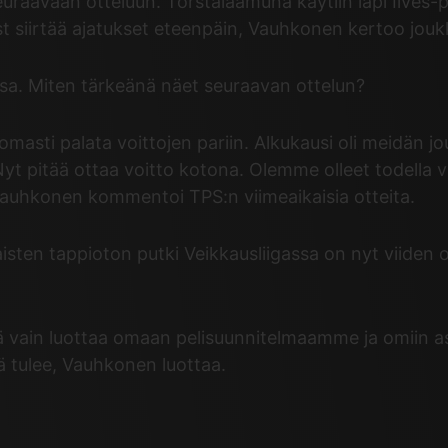
seuraavaan otteluun. Torstaiaamuna käytiin läpi Ilves-pe
t siirtää ajatukset eteenpäin, Vauhkonen kertoo joukku
assa. Miten tärkeänä näet seuraavan ottelun?
tomasti palata voittojen pariin. Alkukausi oli meidän 
t pitää ottaa voitto kotona. Olemme olleet todella vah
, Vauhkonen kommentoi TPS:n viimeaikaisia otteita.
sten tappioton putki Veikkausliigassa on nyt viiden ott
ää vain luottaa omaan pelisuunnitelmaamme ja omiin as
ä tulee, Vauhkonen luottaa.