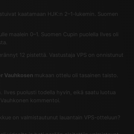
onnistuivat kaatamaan HJK:n 2–1-lukemin. Suomen
lle maalein 0–1. Suomen Cupin puolella Ilves oli
ta.
erännyt 12 pistettä. Vastustaja VPS on onnistunut
er Vauhkosen
mukaan ottelu oli tasainen taisto.
. Ilves puolusti todella hyvin, eikä saatu luotua
jän, Vauhkonen kommentoi.
joukkue on valmistautunut lauantain VPS-otteluun?