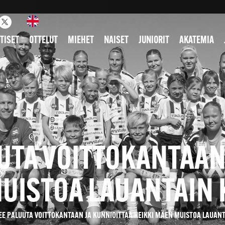
TISET
OTTELUT
MIEHET
NAISET
JUNIORIT
AKATEMIA
UTA VOITTOKANTAAN
MUISTOA LAUANTAIN 
EE PALUUTA VOITTOKANTAAN JA KUNNIOITTAA HEIKKI MÄEN MUISTOA LAUANT