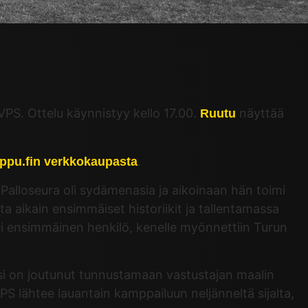
VPS. Ottelu käynnistyy kello 17.00.
näyttää
Ruutu
.
ippu.fin verkkokaupasta
Palloseura oli sydämenasia ja aikoinaan hän toimi
a aikain ensimmäiset historiikit ja tallentamassa
a oli ensimmäinen henkilö, kenelle myönnettiin Turun
psi on joutunut tunnustamaan vastustajan maalin
S lähtee lauantain kamppailuun neljänneltä sijalta,