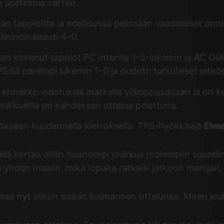
n asetelmia varten.
uaan tappioitta ja edellisessä pelissään vaasalaiset 
tiininomaisesti 4–0.
an kokenut tappiot FC Interille 1–2-lukemin ja AC Oulu
ää parempi lukemin 1–0 ja pudotti turkulaiset jatkos
n ennakko-odotuksia matkalla yläloppusarjaan ja on k
kkueilla on kahdeksan ottelua pelattuna.
ökseen kuudennella kierroksella. TPS-hyökkääjä
Elm
 Tällä kertaa oltiin huonompi joukkue molempiin suuntiin
a sen yhden maalin, mikä lopulta ratkaisi jatkoon meni
ue pelaa nyt viikon sisään kolmannen ottelunsa. Miten 