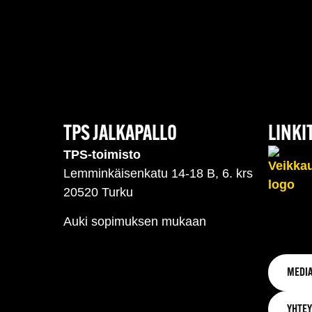
TPS JALKAPALLO
LINKI
TPS-toimisto
Lemminkäisenkatu 14-18 B, 6. krs
20520 Turku
Auki sopimuksen mukaan
MEDIA
YHTEY