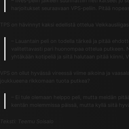
– Ilves-pelin jälkeen suunnattiin heti katseet jo 
harjoitukset seuraavaan VPS-peliin. Pitää nopeas
TPS on hävinnyt kaksi edellistä ottelua Veikkausliig
– Lauantain peli on todella tärkeä ja pitää ehdot
valitettavasti pari huonompaa ottelua putkeen. Ny
yhtäkään kotipeliä ja siitä halutaan pitää kiinni
VPS on ollut hyvässä vireessä viime aikoina ja vaasalai
joukkueena rikkomaan tuota putkea?
– Ei tule olemaan helppo peli, mutta meidän pit
kentän molemmissa päissä, mutta kyllä siitä hyv
Teksti: Teemu Soisalo