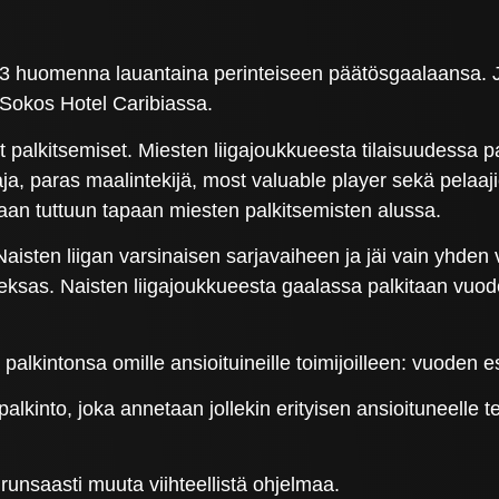
 huomenna lauantaina perinteiseen päätösgaalaansa. Jo
 Sokos Hotel Caribiassa.
 palkitsemiset. Miesten liigajoukkueesta tilaisuudessa 
aja, paras maalintekijä, most valuable player sekä pel
an tuttuun tapaan miesten palkitsemisten alussa.
aisten liigan varsinaisen sarjavaiheen ja jäi vain yhde
deksas. Naisten liigajoukkueesta gaalassa palkitaan vuod
alkintonsa omille ansioituineille toimijoilleen: vuoden e
kinto, joka annetaan jollekin erityisen ansioituneelle te
unsaasti muuta viihteellistä ohjelmaa.