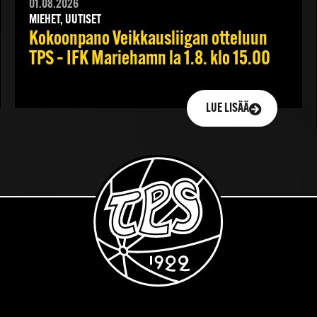
01.08.2026
MIEHET, UUTISET
Kokoonpano Veikkausliigan otteluun
TPS – IFK Mariehamn la 1.8. klo 15.00
LUE LISÄÄ