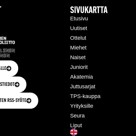
T
SIVUKARTTA
Etusivu
Uutiset
Ottelut
Miehet
Naiset
Juniorit
LLE
Akatemia
STIEDOT
Juttusarjat
TPS-kauppa
TEN RSS-SYÖTE
Yrityksille
Seura
Liput