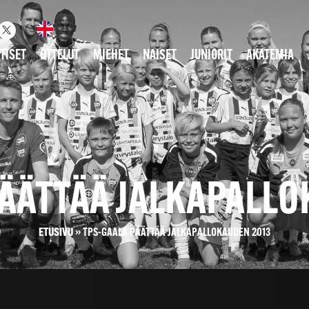
TISET
OTTELUT
MIEHET
NAISET
JUNIORIT
AKATEMIA
PÄÄTTÄÄ JALKAPALLO
ETUSIVU
»
TPS-GAALA PÄÄTTÄÄ JALKAPALLOKAUDEN 2013