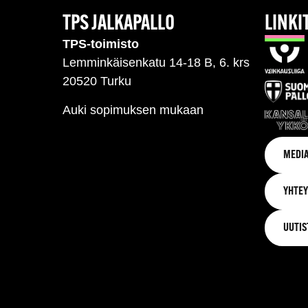
TPS JALKAPALLO
LINKI
TPS-toimisto
Lemminkäisenkatu 14-18 B, 6. krs
20520 Turku
Auki sopimuksen mukaan
MEDIA
YHTEY
UUTIS