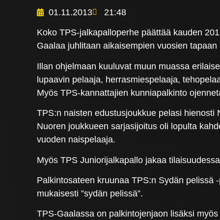
01.11.2013
21:48
Koko TPS-jalkapalloperhe päättää kauden 2013
Gaalaa juhlitaan aikaisempien vuosien tapaan
Illan ohjelmaan kuuluvat muun muassa erilaiset
lupaavin pelaaja, herrasmiespelaaja, tehopela
Myös TPS-kannattajien kunniapalkinto ojenneta
TPS:n naisten edustusjoukkue pelasi hienosti N
Nuoren joukkueen sarjasijoitus oli lopulta kah
vuoden naispelaaja.
Myös TPS Juniorijalkapallo jakaa tilaisuudessa p
Palkintosateen kruunaa TPS:n Sydän pelissä -pal
mukaisesti ”sydän pelissä”.
TPS-Gaalassa on palkintojenjaon lisäksi myös r