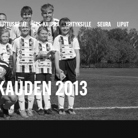
JUTTUSARJAT
TPS-KAUPPA
YRITYKSILLE
SEURA
LIPUT
KAUDEN 2013