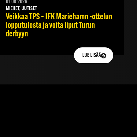
01.08.2026
MIEHET, UUTISET
Veikkaa TPS – IFK Mariehamn -ottelun
lopputulosta ja voita liput Turun
derbyyn
LUE LISÄÄ