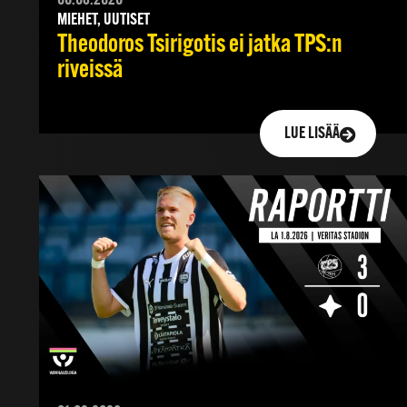
06.08.2026
MIEHET, UUTISET
Theodoros Tsirigotis ei jatka TPS:n
riveissä
LUE LISÄÄ