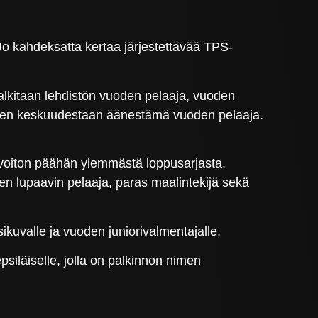
 kahdeksatta kertaa järjestettävää TPS-
palkitaan lehdistön vuoden pelaaja, vuoden
aajien keskuudestaan äänestämä vuoden pelaaja.
n voiton päähän ylemmästä loppusarjasta.
en lupaavin pelaaja, paras maalintekijä sekä
sikuvalle ja vuoden juniorivalmentajalle.
psiläiselle, jolla on palkinnon nimen