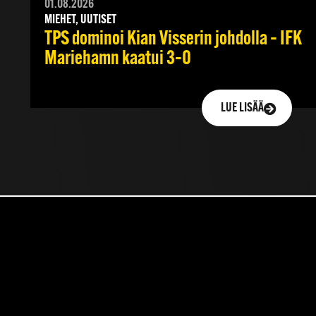
01.08.2026
MIEHET, UUTISET
TPS dominoi Kian Visserin johdolla – IFK
Mariehamn kaatui 3–0
LUE LISÄÄ