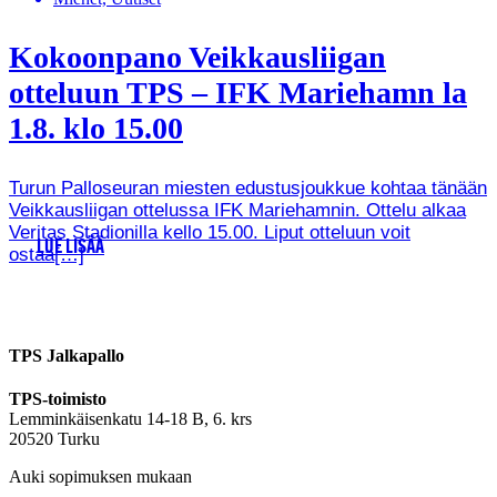
Kokoonpano Veikkausliigan
otteluun TPS – IFK Mariehamn la
1.8. klo 15.00
Turun Palloseuran miesten edustusjoukkue kohtaa tänään
Veikkausliigan ottelussa IFK Mariehamnin. Ottelu alkaa
Veritas Stadionilla kello 15.00. Liput otteluun voit
LUE LISÄÄ
ostaa[…]
TPS Jalkapallo
TPS-toimisto
Lemminkäisenkatu 14-18 B, 6. krs
20520 Turku
Auki sopimuksen mukaan