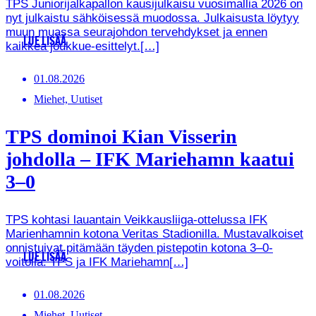
TPS Juniorijalkapallon kausijulkaisu vuosimallia 2026 on
nyt julkaistu sähköisessä muodossa. Julkaisusta löytyy
muun muassa seurajohdon tervehdykset ja ennen
LUE LISÄÄ
kaikkea joukkue-esittelyt.[…]
01.08.2026
Miehet, Uutiset
TPS dominoi Kian Visserin
johdolla – IFK Mariehamn kaatui
3–0
TPS kohtasi lauantain Veikkausliiga-ottelussa IFK
Marienhamnin kotona Veritas Stadionilla. Mustavalkoiset
onnistuivat pitämään täyden pistepotin kotona 3–0-
LUE LISÄÄ
voitolla. TPS ja IFK Mariehamn[…]
01.08.2026
Miehet, Uutiset