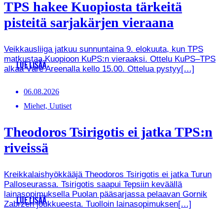
TPS hakee Kuopiosta tärkeitä
pisteitä sarjakärjen vieraana
Veikkausliiga jatkuu sunnuntaina 9. elokuuta, kun TPS
matkustaa Kuopioon KuPS:n vieraaksi. Ottelu KuPS–TPS
LUE LISÄÄ
alkaa Väre Areenalla kello 15.00. Ottelua pystyy[…]
06.08.2026
Miehet, Uutiset
Theodoros Tsirigotis ei jatka TPS:n
riveissä
Kreikkalaishyökkääjä Theodoros Tsirigotis ei jatka Turun
Palloseurassa. Tsirigotis saapui Tepsiin keväällä
lainasopimuksella Puolan pääsarjassa pelaavan Gornik
LUE LISÄÄ
Zabrzen joukkueesta. Tuolloin lainasopimuksen[…]