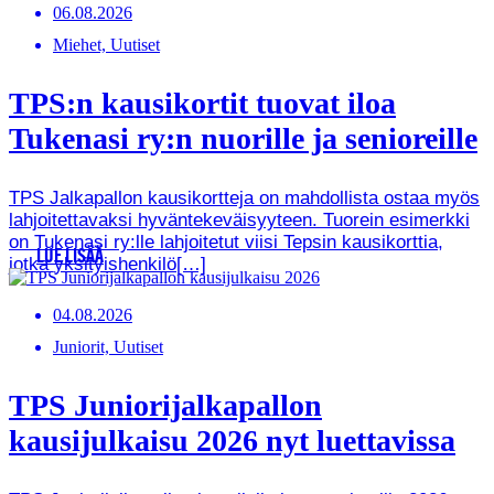
06.08.2026
Miehet, Uutiset
TPS:n kausikortit tuovat iloa
Tukenasi ry:n nuorille ja senioreille
TPS Jalkapallon kausikortteja on mahdollista ostaa myös
lahjoitettavaksi hyväntekeväisyyteen. Tuorein esimerkki
on Tukenasi ry:lle lahjoitetut viisi Tepsin kausikorttia,
LUE LISÄÄ
jotka yksityishenkilö[…]
04.08.2026
Juniorit, Uutiset
TPS Juniorijalkapallon
kausijulkaisu 2026 nyt luettavissa