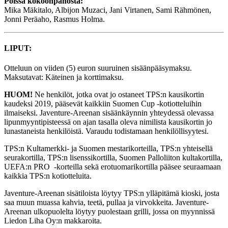
Poissa kokoonpanosta:
Mika Mäkitalo, Albijon Muzaci, Jani Virtanen, Sami Rähmönen,
Jonni Peräaho, Rasmus Holma.
LIPUT:
Otteluun on viiden (5) euron suuruinen sisäänpääsymaksu.
Maksutavat: Käteinen ja korttimaksu.
HUOM!
Ne henkilöt, jotka ovat jo ostaneet TPS:n kausikortin
kaudeksi 2019, pääsevät kaikkiin Suomen Cup -kotiotteluihin
ilmaiseksi. Javenture-Areenan sisäänkäynnin yhteydessä olevassa
lipunmyyntipisteessä on ajan tasalla oleva nimilista kausikortin jo
lunastaneista henkilöistä. Varaudu todistamaan henkilöllisyytesi.
TPS:n Kultamerkki- ja Suomen mestarikorteilla, TPS:n yhteisellä
seurakortilla, TPS:n lisenssikortilla, Suomen Palloliiton kultakortilla,
UEFA:n PRO -korteilla sekä erotuomarikortilla pääsee seuraamaan
kaikkia TPS:n kotiotteluita.
Javenture-Areenan sisätiloista löytyy TPS:n ylläpitämä kioski, josta
saa muun muassa kahvia, teetä, pullaa ja virvokkeita. Javenture-
Areenan ulkopuolelta löytyy puolestaan grilli, jossa on myynnissä
Liedon Liha Oy:n makkaroita.