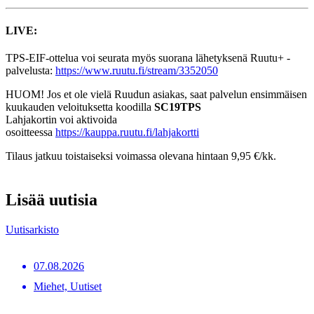
LIVE:
TPS-EIF-ottelua voi seurata myös suorana lähetyksenä Ruutu+ -
palvelusta:
https://www.ruutu.fi/stream/3352050
HUOM! Jos et ole vielä Ruudun asiakas, saat palvelun ensimmäisen
kuukauden veloituksetta koodilla
SC19TPS
Lahjakortin voi aktivoida
osoitteessa
https://kauppa.ruutu.fi/lahjakortti
Tilaus jatkuu toistaiseksi voimassa olevana hintaan 9,95 €/kk.
Lisää uutisia
Uutisarkisto
07.08.2026
Miehet, Uutiset