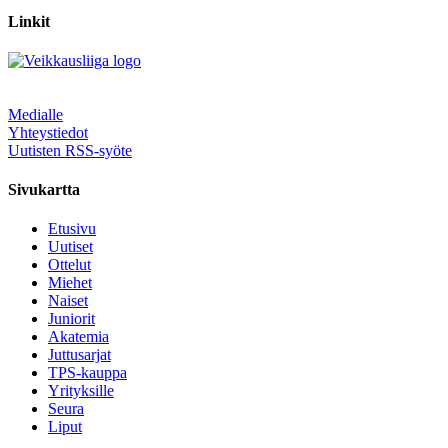
Linkit
Medialle
Yhteystiedot
Uutisten RSS-syöte
Sivukartta
Etusivu
Uutiset
Ottelut
Miehet
Naiset
Juniorit
Akatemia
Juttusarjat
TPS-kauppa
Yrityksille
Seura
Liput