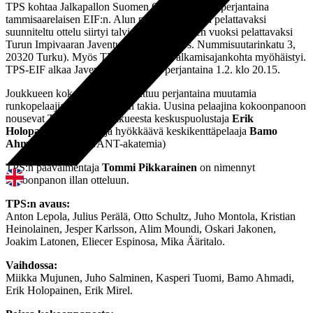
TPS kohtaa Jalkapallon Suomen Cupissa tänään perjantaina
tammisaarelaisen EIF:n. Alun perin Kupittaalla pelattavaksi
suunniteltu ottelu siirtyi talvisten olosuhteiden vuoksi pelattavaksi
Turun Impivaaran Javenture-Areenalle (os. Nummisuutarinkatu 3,
20320 Turku). Myös TPS-EIF-ottelun alkamisajankohta myöhäistyi.
TPS-EIF alkaa Javenture-Areenalla perjantaina 1.2. klo 20.15.
Joukkueen kokoonpanosta puuttuu perjantaina muutamia
runkopelaajia flunssaoireiden takia. Uusina pelaajina kokoonpanoon
nousevat TPS:n P20-joukkueesta keskuspuolustaja
Erik
Holopainen
(s. 2000) ja hyökkäävä keskikenttäpelaaja
Bamo
Ahmadi
(s. 2001, GANT-akatemia)
TPS:n päävalmentaja
Tommi Pikkarainen
on nimennyt
kokoonpanon illan otteluun.
TPS:n avaus:
Anton Lepola, Julius Perälä, Otto Schultz, Juho Montola, Kristian
Heinolainen, Jesper Karlsson, Alim Moundi, Oskari Jakonen,
Joakim Latonen, Eliecer Espinosa, Mika Ääritalo.
Vaihdossa:
Miikka Mujunen, Juho Salminen, Kasperi Tuomi, Bamo Ahmadi,
Erik Holopainen, Erik Mirel.