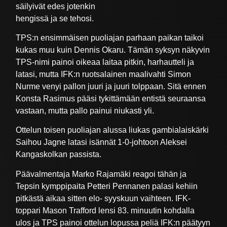
säilyivät edes jotenkin
hengissä ja se tehosi.
TPS:n ensimmäisen puoliajan parhaan paikan taikoi
kukas muu kuin Dennis Okaru. Tämän syksyn näkyvin
TPS-nimi painoi oikeaa laitaa pitkin, harhautteli ja
latasi, mutta IFK:n ruotsalainen maalivahti Simon
Nurme venyi pallon juuri ja juuri tolppaan. Sitä ennen
Konsta Rasimus pääsi tykittämään entistä seuraansa
vastaan, mutta pallo painui niukasti yli.
Ottelun toisen puoliajan alussa liukas gambialaiskärki
Saihou Jagne latasi isännät 1-0-johtoon Aleksei
Kangaskolkan passista.
Päävalmentaja Marko Rajamäki reagoi tähän ja
Tepsin kymppipaita Petteri Pennanen palasi kehiin
pitkästä aikaa sitten elo- syyskuun vaihteen. IFK-
toppari Mason Trafford lensi 83. minuutin kohdalla
ulos ja TPS painoi ottelun lopussa peliä IFK:n päätyyn