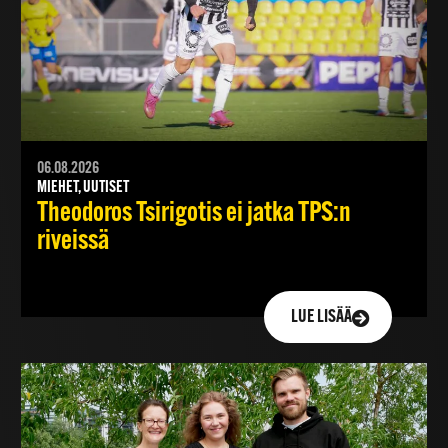
06.08.2026
MIEHET, UUTISET
Theodoros Tsirigotis ei jatka TPS:n
riveissä
LUE LISÄÄ