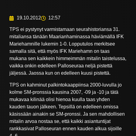
19.10.2012
12:57
TPS ei pystynyt varmistamaan seurahistoriansa 31.
mitaliansa tänään Maarianhaminassa häviämällä IFK
Mariehamnille lukemin 1-0. Lopputulos merkitsee
samalla sitä, että myös IFK Mariehamn on taas
mukana sen kaikkein himmeimmän mitalin taistelussa,
vaikka onkin edelleen Palloseuraa neljä pistettä
jäljessä. Jaossa kun on edelleen kuusi pistettä.
TPS on kahminut palkintokaappiinsa 2000-luvulla jo
kolme SM-pronssia kausina 2007, -09 ja -10 ja tätä
mukavaa kilinää olisi hienoa kuulla taas yhden
kauden tauon jälkeen. Tepsillä on edelleen omissa
käsissään ainakin se SM-pronssi. Ja sen mahdollisen
mitalin arvoa nostaa se, että kaikki asiantuntijat
rankkasivat Palloseuran ennen kauden alkua sijoille
4.-6.