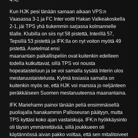
Kun HJK pesi tänään samaan aikaan VPS:n
Vaasassa 3-1 ja FC Inter voitti Hakan Valkeakoskella
2-1, jäi TPS yhä tiukemmin sarjassa kolmannelle
tilalle. Klubilla on siis nyt 58 pistettä, Interillä 57,
Tepsillä 53 pistettä ja IFK:lla on nyt voiton myötä 49
pistettä. Asetelmat ensi
maanantain paikallispeliin ovat kuitenkin edelleen
todella kutkuttavat, sillä TPS voi nousta
hopeataisteluun ja se voi samalla sysätä Interin ulos
mestaruustaistelusta. Kylmä tosiasia samalla on
kuitenkin myös se, että HJK voi marssia jo neljänteen
peräkkäiseen Suomen mestaruuteensa maanantaina.
IFK Mariehamn painoi tänään peliä ensimmäisellä
puoliajalla hanakammin Palloseuran päätyyn, mutta
TPS kyttäsi koko ajan vastaiskuja. IFK:n hyökkäysinto
oli täysin ymmärrettävää, sillä joukkueen oli
käytännössä aivan pakko voittaa, että sen mitalitoiveet