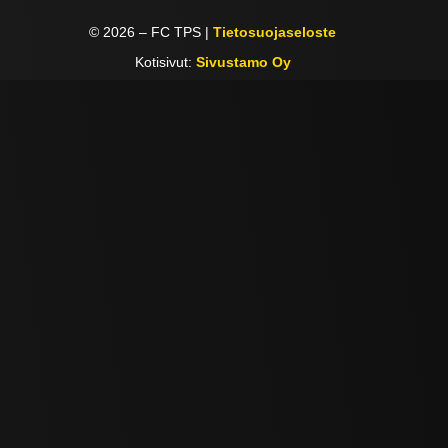
©
2026
– FC TPS |
Tietosuojaseloste
Kotisivut:
Sivustamo Oy