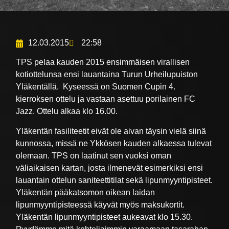
12.03.2015
22:58
TPS pelaa kauden 2015 ensimmäisen virallisen
kotiottelunsa ensi lauantaina Turun Urheilupuiston
Yläkentällä. Kyseessä on Suomen Cupin 4.
kierroksen ottelu ja vastaan asettuu porilainen FC
Jazz. Ottelu alkaa klo 16.00.
Yläkentän fasiliteetit eivät ole aivan täysin vielä siinä
kunnossa, missä ne Ykkösen kauden alkaessa tulevat
olemaan. TPS on laatinut sen vuoksi oman
väliaikaisen kartan, josta ilmenevät esimerkiksi ensi
lauantain ottelun saniteettitilat sekä lipunmyyntipisteet.
Yläkentän pääkatsomon oikean laidan
lipunmyyntipisteessä käyvät myös maksukortit.
Yläkentän lipunmyyntipisteet aukeavat klo 15.30.