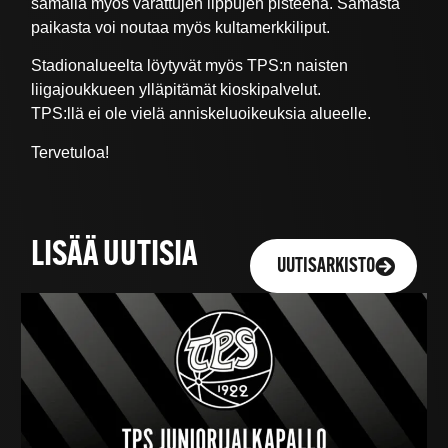
samalla myös varattujen lippujen pisteenä. Samasta
paikasta voi noutaa myös kultamerkkiliput.
Stadionalueelta löytyvät myös TPS:n naisten
liigajoukkueen ylläpitämät kioskipalvelut.
TPS:llä ei ole vielä anniskeluoikeuksia alueelle.
Tervetuloa!
LISÄÄ UUTISIA
UUTISARKISTO