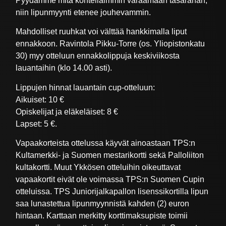
Pyydämme mitä kohteliaimmin varaamaan tasarahan,
niin lipunmyynti etenee jouhevammin.
Mahdolliset ruuhkat voi välttää hankkimalla liput
ennakkoon. Ravintola Pikku-Torre (os. Yliopistonkatu
30) myy otteluun ennakkolippuja keskiviikosta
lauantaihin (klo 14.00 asti).
Lippujen hinnat lauantain cup-otteluun:
Aikuiset: 10 €
Opiskelijat ja eläkeläiset: 8 €
Lapset: 5 €.
Vapaakorteista ottelussa käyvät ainoastaan TPS:n
Kultamerkki- ja Suomen mestarikortti sekä Palloliiton
kultakortti. Muut Ykkösen otteluihin oikeuttavat
vapaakortit eivät ole voimassa TPS:n Suomen Cupin
otteluissa. TPS Juniorijalkapallon lisenssikortilla lipun
saa lunastettua lipunmyynnistä kahden (2) euron
hintaan. Karttaan merkitty korttimaksupiste toimii