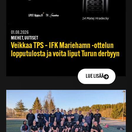
01.08.2026
MIEHET, UUTISET
Veikkaa TPS – IFK Mariehamn -ottelun
lopputulosta ja voita liput Turun derbyyn
LUE LISÄÄ