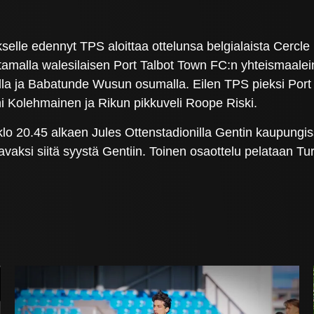
kselle edennyt TPS aloittaa ottelunsa belgialaista Cercle
oittamalla walesilaisen Port Talbot Town FC:n yhteismaale
lalla ja Babatunde Wusun osumalla. Eilen TPS pieksi Port
ni Kolehmainen ja Rikun pikkuveli Roope Riski.
klo 20.45 alkaen Jules Ottenstadionilla Gentin kaupungi
ttavaksi siitä syystä Gentiin. Toinen osaottelu pelataan Tu