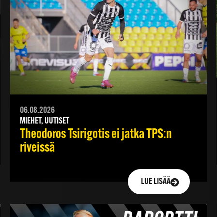
06.08.2026
MIEHET, UUTISET
Theodoros Tsirigotis ei jatka TPS:n
riveissä
LUE LISÄÄ