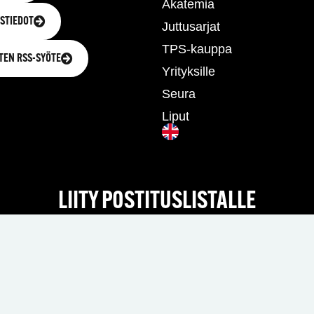
Akatemia
STIEDOT
Juttusarjat
TPS-kauppa
TEN RSS-SYÖTE
Yrityksille
Seura
Liput
LIITY POSTITUSLISTALLE