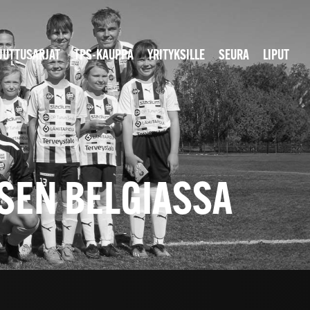
JUTTUSARJAT
TPS-KAUPPA
YRITYKSILLE
SEURA
LIPUT
KSEN BELGIASSA