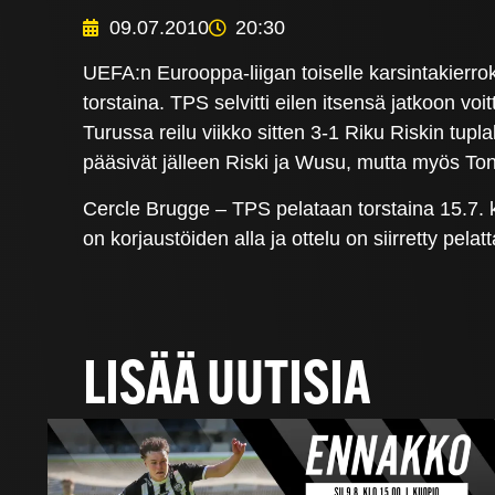
09.07.2010
20:30
UEFA:n Eurooppa-liigan toiselle karsintakierro
torstaina. TPS selvitti eilen itsensä jatkoon v
Turussa reilu viikko sitten 3-1 Riku Riskin tup
pääsivät jälleen Riski ja Wusu, mutta myös To
Cercle Brugge – TPS pelataan torstaina 15.7. 
on korjaustöiden alla ja ottelu on siirretty pela
LISÄÄ UUTISIA