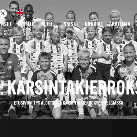
TISET
OTTELUT
MIEHET
NAISET
JUNIORIT
AKATEMIA
2. KARSINTAKIERRO
ETUSIVU
»
TPS ALOITTAA 2. KARSINTAKIERROKSEN BELGIASSA