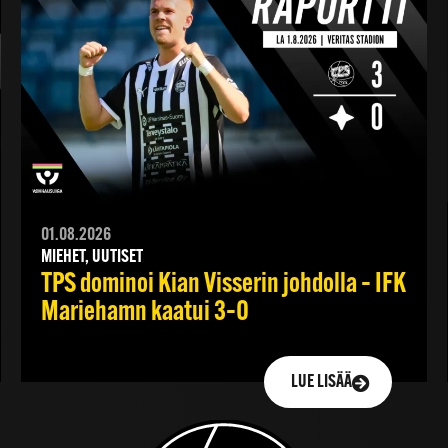
01.08.2026
MIEHET, UUTISET
TPS dominoi Kian Visserin johdolla – IFK
Mariehamn kaatui 3–0
LUE LISÄÄ