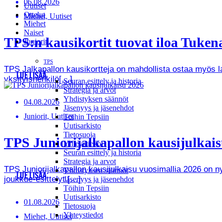
06.08.2026
Uutiset
Ottelut
Miehet, Uutiset
Miehet
Naiset
TPS:n kausikortit tuovat iloa Tukenas
Juniorit
TPS
TPS Jalkapallon kausikortteja on mahdollista ostaa myös lah
LUE LISÄÄ
yksityishenkilö[…]
Seuran esittely ja historia
Strategia ja arvot
Yhdistyksen säännöt
04.08.2026
Jäsenyys ja jäsenehdot
Juniorit, Uutiset
Töihin Tepsiin
Uutisarkisto
Tietosuoja
TPS Juniorijalkapallon kausijulkaisu
Yhteystiedot
Seuran esittely ja historia
Strategia ja arvot
TPS Juniorijalkapallon kausijulkaisu vuosimallia 2026 on
Yhdistyksen säännöt
LUE LISÄÄ
joukkue-esittelyt.[…]
Jäsenyys ja jäsenehdot
Töihin Tepsiin
Uutisarkisto
01.08.2026
Tietosuoja
Yhteystiedot
Miehet, Uutiset