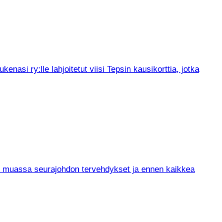
asi ry:lle lahjoitetut viisi Tepsin kausikorttia, jotka
un muassa seurajohdon tervehdykset ja ennen kaikkea