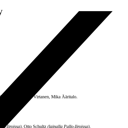
y
omon Duah, Jani Virtanen, Mika Ääritalo.
llo-Iiroissa)
, Otto Schultz
(lainalla Pallo-Iiroissa)
.