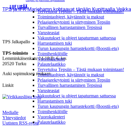
Ohjeet ja palvelut tepsiläisille
LUE LISÄÄ
TPS ja IFK Mariehamn kohtaavat tänään Kupittaalla Veikkausl
Tervetuloa Tepsiin – Tästä mukaan toimintaan!
Toimintaohjeet, käytännöt ja maksut
Pelaajarekrytointi ja siirtyminen Tepsiin
Turvallinen harrastaminen Tepsissä
Varusteasiat
Vakuutukset ja ohjeet tapaturman sattuessa
TPS Jalkapallo
Harrastamisen tuki
Turun kaupungin harrastekortti (Boostii-etu)
TPS-toimisto
Toimihenkilöille
Lemminkäisenkatu 14-18 B, 6. krs
Vuorokalenteri
20520 Turku
Palautelaatikko
Tervetuloa Tepsiin – Tästä mukaan toimintaan!
Auki sopimuksen mukaan
Toimintaohjeet, käytännöt ja maksut
Pelaajarekrytointi ja siirtyminen Tepsiin
Linkit
Turvallinen harrastaminen Tepsissä
Varusteasiat
Vakuutukset ja ohjeet tapaturman sattuessa
Harrastamisen tuki
Turun kaupungin harrastekortti (Boostii-etu)
Toimihenkilöille
Medialle
Vuorokalenteri
Yhteystiedot
Palautelaatikko
Uutisten RSS-syöte