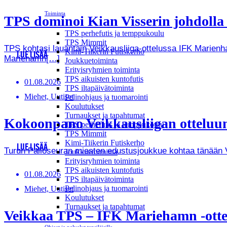
Toiminta
TPS dominoi Kian Visserin johdoll
TPS perhefutis ja temppukoulu
TPS Mimmit
TPS kohtasi lauantain Veikkausliiga-ottelussa IFK Marienha
Kimi-Tiikerin Futiskerho
LUE LISÄÄ
Mariehamn[…]
Joukkuetoiminta
Erityisryhmien toiminta
TPS aikuisten kuntofutis
01.08.2026
TPS iltapäivätoiminta
Miehet, Uutiset
Pelinohjaus ja tuomarointi
Koulutukset
Turnaukset ja tapahtumat
Kokoonpano Veikkausliigan otteluun
TPS perhefutis ja temppukoulu
TPS Mimmit
Kimi-Tiikerin Futiskerho
LUE LISÄÄ
Turun Palloseuran miesten edustusjoukkue kohtaa tänään Vei
Joukkuetoiminta
Erityisryhmien toiminta
TPS aikuisten kuntofutis
01.08.2026
TPS iltapäivätoiminta
Pelinohjaus ja tuomarointi
Miehet, Uutiset
Koulutukset
Turnaukset ja tapahtumat
Veikkaa TPS – IFK Mariehamn -ottel