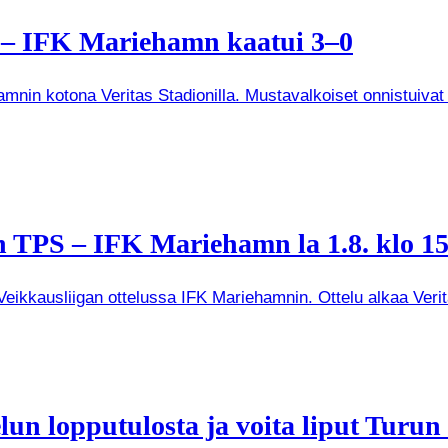
a – IFK Mariehamn kaatui 3–0
mnin kotona Veritas Stadionilla. Mustavalkoiset onnistuivat
 TPS – IFK Mariehamn la 1.8. klo 15
kkausliigan ottelussa IFK Mariehamnin. Ottelu alkaa Veritas
un lopputulosta ja voita liput Turun