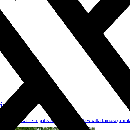
iveissä
Palloseurassa. Tsirigotis saapui Tepsiin keväällä lainasopi