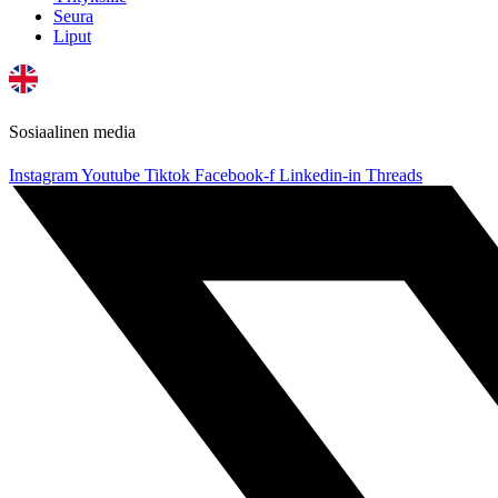
Seura
Liput
Sosiaalinen media
Instagram
Youtube
Tiktok
Facebook-f
Linkedin-in
Threads