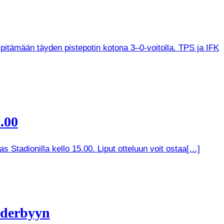
 pitämään täyden pistepotin kotona 3–0-voitolla. TPS ja IFK
.00
 Stadionilla kello 15.00. Liput otteluun voit ostaa[…]
 derbyyn