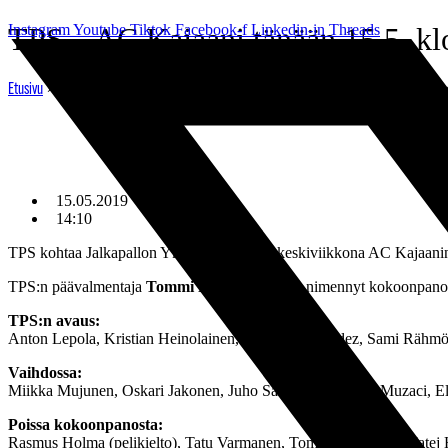
Mene
Instagram
TPS – AC Kajaani tänään 15.5. k
Youtube
Tiktok
Facebook-f
Linkedin-in
Threads
sisältöön
»
TPS – AC Kajaani tänään 15.5. klo 18.30 – avauskokoonpan
Etusivu
15.05.2019
14:10
TPS kohtaa Jalkapallon Ykkösessä tänään keskiviikkona AC Kajaanin. 
TPS:n päävalmentaja
Tommi Pikkarainen
on nimennyt kokoonpanon 
TPS:n avaus:
Anton Lepola, Kristian Heinolainen, Aldayr Hernandez, Sami Rähmö
Vaihdossa:
Miikka Mujunen, Oskari Jakonen, Juho Salminen, Albijon Muzaci, El
Poissa kokoonpanosta:
Rasmus Holma (pelikielto), Tatu Varmanen, Tomas Hradecky, Matej H