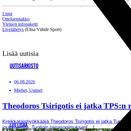
Liput
Otteluennakko
Yleinen infopaketti
Livelähetys
(Elisa Viihde Sport)
Lisää uutisia
UUTISARKISTO
06.08.2026
Miehet, Uutiset
Theodoros Tsirigotis ei jatka TPS:n r
Kreikkalaishyökkääjä Theodoros Tsirigotis ei jatka Turun 
LUE LISÄÄ
joukkueesta. Tuolloin lainasopimuksen[…]