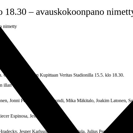
lo 18.30 – avauskokoonpano nimett
o nimetty
Ottelu alkaa Turun Kupittaan Veritas Stadionilla 15.5. klo 18.30.
illan otteluun.
nen, Jonni Peräaho, Alim Moundi, Mika Mäkitalo, Joakim Latonen, Sol
iecer Espinosa, Jessy Lando.
radecky, Jesper Karlsson, Onnipekka Pajula, Julius Perälä
(lainalla Pa