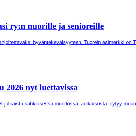
i ry:n nuorille ja senioreille
joitettavaksi hyväntekeväisyyteen. Tuorein esimerkki on Tuken
 2026 nyt luettavissa
 nyt julkaistu sähköisessä muodossa. Julkaisusta löytyy mu