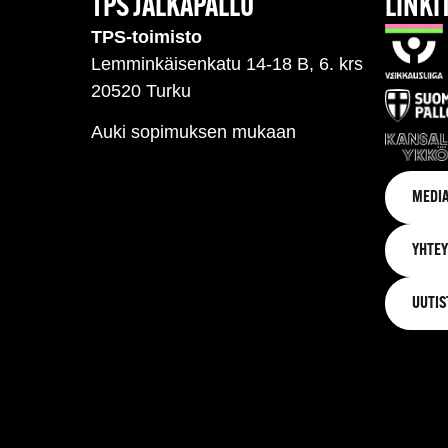
TPS JALKAPALLO
LINKI
TPS-toimisto
Lemminkäisenkatu 14-18 B, 6. krs
20520 Turku
Auki sopimuksen mukaan
MEDIA
YHTEY
UUTIS