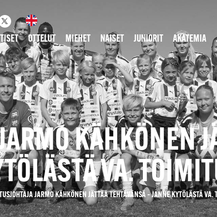
TISET
OTTELUT
MIEHET
NAISET
JUNIORIT
AKATEMIA
 JARMO KÄHKÖNEN J
YTÖLÄSTÄ VA. TOIMI
TUSJOHTAJA JARMO KÄHKÖNEN JÄTTÄÄ TEHTÄVÄNSÄ – JANNE KYTÖLÄSTÄ VA. 