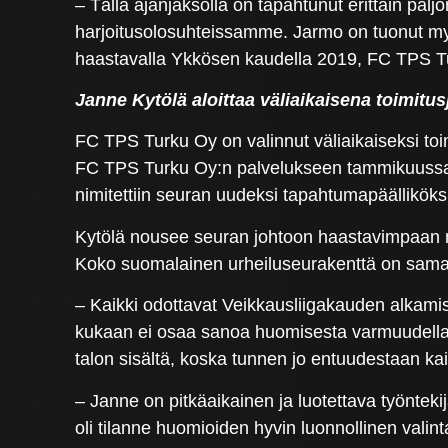
– Tällä ajanjaksolla on tapahtunut erittäin palj
harjoitusolosuhteissamme. Jarmo on tuonut my
haastavalla Ykkösen kaudella 2019, FC TPS T
Janne Kytölä aloittaa väliaikaisena toimitu
FC TPS Turku Oy on valinnut väliaikaiseksi to
FC TPS Turku Oy:n palvelukseen tammikuussa 2
nimitettiin seuran uudeksi tapahtumapäälliköks
Kytölä nousee seuran johtoon haastavimpaan m
Koko suomalainen urheiluseurakenttä on samall
– Kaikki odottavat Veikkausliigakauden alkami
kukaan ei osaa sanoa huomisesta varmuudella 
talon sisältä, koska tunnen jo entuudestaan ka
– Janne on pitkäaikainen ja luotettava työnte
oli tilanne huomioiden hyvin luonnollinen val