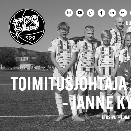
UU
TOIMITUSJOHTAJA
– JANNE K
ETUSIVU
»
TOIMI