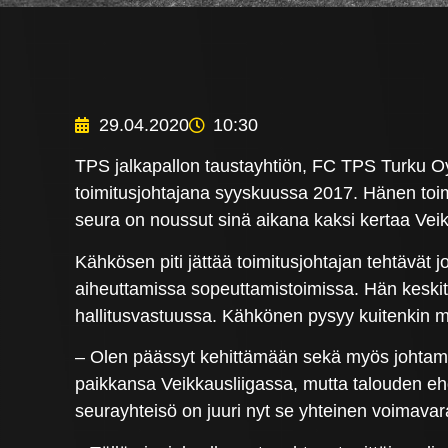
29.04.2020
10:30
TPS jalkapallon taustayhtiön, FC TPS Turku Oy
toimitusjohtajana syyskuussa 2017. Hänen toim
seura on noussut sinä aikana kaksi kertaa Veik
Kähkösen piti jättää toimitusjohtajan tehtävä
aiheuttamissa sopeuttamistoimissa. Hän keskitt
hallitusvastuussa. Kähkönen pysyy kuitenkin 
– Olen päässyt kehittämään sekä myös johtama
paikkansa Veikkausliigassa, mutta talouden eh
seurayhteisö on juuri nyt se yhteinen voimav