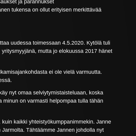
atsaukset ja parannukset
en tukensa on ollut erityisen merkittävää
oittaa uudessa toimessaan 4.5.2020. Kytölä tuli
 yritysmyyjänä, mutta jo elokuussa 2017 hänet
kamisajankohdasta ei ole vielä varmuutta.
essä.
käy nyt omaa selviytymistaisteluaan, koska
ja minun on varmasti helpompaa tulla tähän
n, kuin kaikki yhteistyökumppanimmekin. Janne
uen Jarmolta. Tähtäämme Jannen johdolla nyt