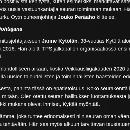
on positiivista kehitystä, kuten esimerkiksi merkittävät s
ös uusia vastuunkantajia seuran toimintaan mukaan. Hän
urku Oy:n puheenjohtaja
Jouko Peräaho
kiittelee.
sjohtajana
imitusjohtajakseen
Janne Kytölän
. 38-vuotias Kytölä al
016. Hän aloitti TPS jalkapallon organisaatiossa ensin
i.
ahdolliseen aikaan, koska Veikkausliigakauden 2020 al
a uusien taloudellisten ja toiminnallisten haasteiden ed
sesta, pahinta tässä on epätietoisuus. Koko seurakenttä 
mitään. Olen otettu seuran hallituksen luottamuksesta 
ikki mukana olevat ihmiset, Kytölä myöntää.
kijämme, joka tuntee erinomaisesti niin seuran oman väe
inta tehtävään. Hän saa myös alkuun tarvittavan taustat