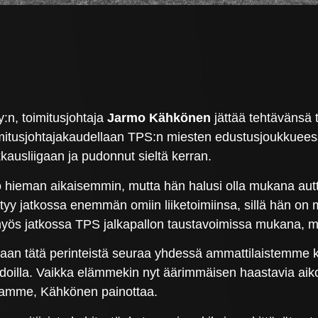
:n, toimitusjohtaja
Jarmo Kähkönen
jättää tehtävänsä 
itusjohtajakaudellaan TPS:n miesten edustusjoukkueessa
kausliigaan ja pudonnut sieltä kerran.
t jo hieman aikaisemmin, mutta hän halusi olla mukana au
yy jatkossa enemmän omiin liiketoimiinsa, sillä hän on m
myös jatkossa TPS jalkapallon taustavoimissa mukana, m
an tätä perinteistä seuraa yhdessä ammattilaistemme k
doilla. Vaikka elämmekin nyt äärimmäisen haastavia aik
aramme, Kähkönen painottaa.