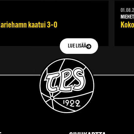
01.08.
MIEHET
 Mariehamn kaatui 3–0
Koko
LUE LISÄÄ