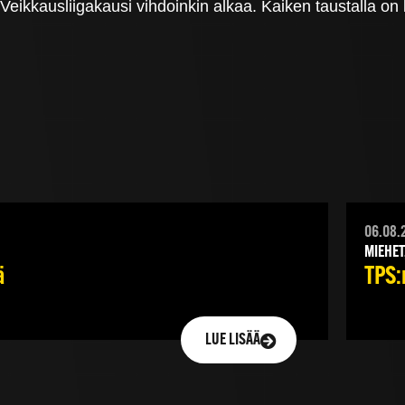
 Veikkausliigakausi vihdoinkin alkaa. Kaiken taustalla on
06.08.
MIEHET
ä
TPS:n
LUE LISÄÄ