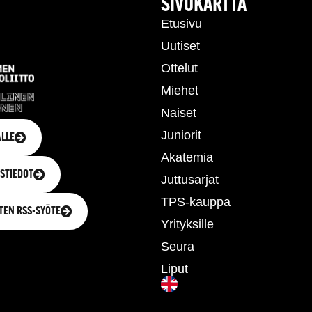
T
SIVUKARTTA
Etusivu
Uutiset
Ottelut
Miehet
Naiset
Juniorit
LLE
Akatemia
STIEDOT
Juttusarjat
TPS-kauppa
TEN RSS-SYÖTE
Yrityksille
Seura
Liput