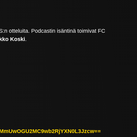
 otteluita. Podcastin isäntinä toimivat FC
kko Koski
.
y8xMmUwOGU2MC9wb2RjYXN0L3Jzcw==