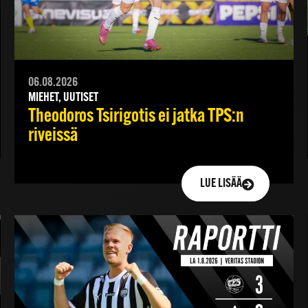
06.08.2026
MIEHET, UUTISET
Theodoros Tsirigotis ei jatka TPS:n
riveissä
LUE LISÄÄ