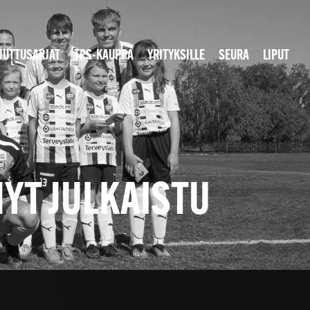
JUTTUSARJAT
TPS-KAUPPA
YRITYKSILLE
SEURA
LIPUT
NYT JULKAISTU