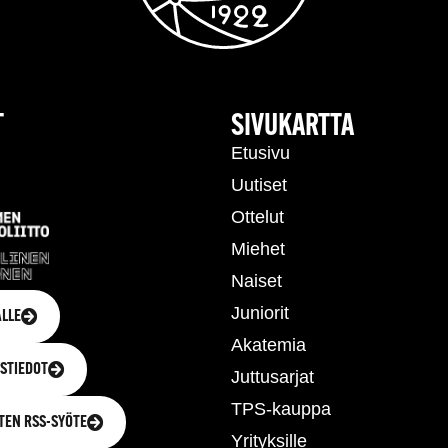
T
SIVUKARTTA
Etusivu
Uutiset
Ottelut
Miehet
Naiset
Juniorit
LLE
Akatemia
STIEDOT
Juttusarjat
TPS-kauppa
TEN RSS-SYÖTE
Yrityksille