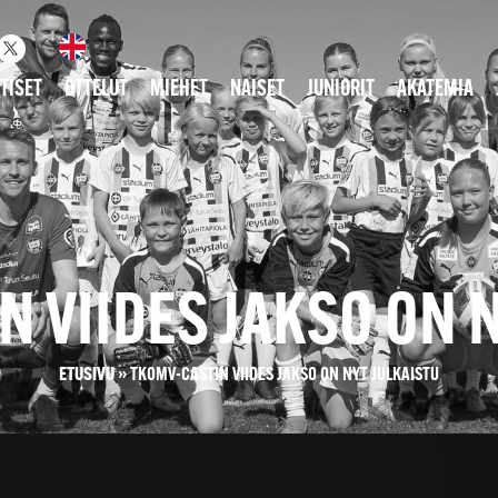
TISET
OTTELUT
MIEHET
NAISET
JUNIORIT
AKATEMIA
 VIIDES JAKSO ON 
ETUSIVU
»
TKOMV-CASTIN VIIDES JAKSO ON NYT JULKAISTU