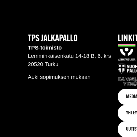
TPS JALKAPALLO
LINKI
TPS-toimisto
Lemminkäisenkatu 14-18 B, 6. krs
20520 Turku
Auki sopimuksen mukaan
MEDIA
YHTEY
UUTIS