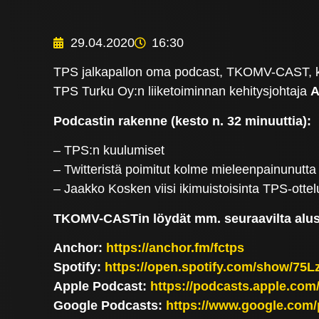
29.04.2020
16:30
TPS jalkapallon oma podcast, TKOMV-CAST, käs
TPS Turku Oy:n liiketoiminnan kehitysjohtaja
A
Podcastin rakenne (kesto n. 32 minuuttia):
– TPS:n kuulumiset
– Twitteristä poimitut kolme mieleenpainunutta
– Jaakko Kosken viisi ikimuistoisinta TPS-otte
TKOMV-CASTin löydät mm. seuraavilta alust
Anchor:
https://anchor.fm/fctps
Spotify:
https://open.spotify.com/show/
Apple Podcast:
https://podcasts.apple.co
Google Podcasts:
https://www.google.c