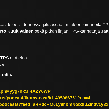
ittelee viidennessä jaksossaan mieleenpainuneita TPS:n
rto Kuuluvainen
sekä pitkän linjan TPS-kannattaja
Jaa
 TPS:n ottelua
lua
oilta:
75LzpnMyyg7hk5F4AZY6WP
m/us/podcast/tkomv-cast/id1495986751?uo=4
om/podcasts?feed=aHR0cHM6Ly9hbmNob3IuZm0vc