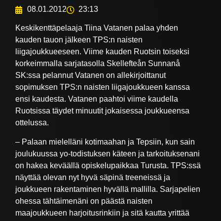
08.01.2012
23:13
Keskikenttäpelaaja Tiina Vatanen palaa yhden
kauden tauon jälkeen TPS:n naisten
liigajoukkueeseen. Viime kauden Ruotsin toiseksi
korkeimmalla sarjatasolla Skellefteån Sunnanå
SK:ssa pelannut Vatanen on allekirjoittanut
sopimuksen TPS:n naisten liigajoukkueen kanssa
ensi kaudesta. Vatanen paahtoi viime kaudella
Ruotsissa täydet minuutit jokaisessa joukkueensa
ottelussa.
– Palaan mielelläni kotimaahan ja Tepsiin, kun sain
joulukuussa yo-todistuksen käteen ja tarkoituksenani
on hakea keväällä opiskelupaikkaa Turusta. TPS:ssä
näyttää olevan nyt hyvä säpinä treeneissä ja
joukkueen rakentaminen hyvällä mallilla. Sarjapelien
ohessa tähtäimenäni on päästä naisten
maajoukkueen harjoitusrinkiin ja sitä kautta yrittää