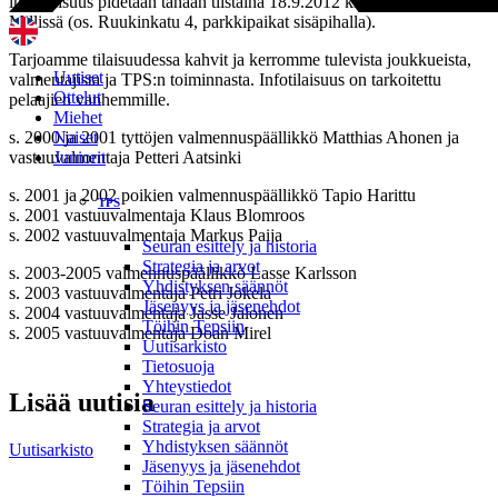
infotilaisuus pidetään tänään tiistaina 18.9.2012 klo 18.00 Old
Millissä (os. Ruukinkatu 4, parkkipaikat sisäpihalla).
Tarjoamme tilaisuudessa kahvit ja kerromme tulevista joukkueista,
Uutiset
valmentajista ja TPS:n toiminnasta. Infotilaisuus on tarkoitettu
Ottelut
pelaajien vanhemmille.
Miehet
Naiset
s. 2000 ja 2001 tyttöjen valmennuspäällikkö Matthias Ahonen ja
Juniorit
vastuuvalmentaja Petteri Aatsinki
s. 2001 ja 2002 poikien valmennuspäällikkö Tapio Harittu
TPS
s. 2001 vastuuvalmentaja Klaus Blomroos
s. 2002 vastuuvalmentaja Markus Paija
Seuran esittely ja historia
Strategia ja arvot
s. 2003-2005 valmennuspäällikkö Lasse Karlsson
Yhdistyksen säännöt
s. 2003 vastuuvalmentaja Petri Jokela
Jäsenyys ja jäsenehdot
s. 2004 vastuuvalmentaja Jasse Jalonen
Töihin Tepsiin
s. 2005 vastuuvalmentaja Doan Mirel
Uutisarkisto
Tietosuoja
Yhteystiedot
Lisää uutisia
Seuran esittely ja historia
Strategia ja arvot
Yhdistyksen säännöt
Uutisarkisto
Jäsenyys ja jäsenehdot
Töihin Tepsiin