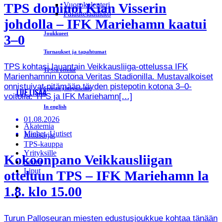
Vuorokalenteri
TPS dominoi Kian Visserin
Palautelaatikko
johdolla – IFK Mariehamn kaatui
Joukkueet
3–0
Turnaukset ja tapahtumat
TPS kohtasi lauantain Veikkausliiga-ottelussa IFK
TPS:n ottelut
Marienhamnin kotona Veritas Stadionilla. Mustavalkoiset
onnistuivat pitämään täyden pistepotin kotona 3–0-
Seuran yhteystiedot
LUE LISÄÄ
voitolla. TPS ja IFK Mariehamn[…]
In english
01.08.2026
Akatemia
Miehet, Uutiset
Juttusarjat
TPS-kauppa
Yrityksille
Kokoonpano Veikkausliigan
Seura
Liput
otteluun TPS – IFK Mariehamn la
1.8. klo 15.00
Turun Palloseuran miesten edustusjoukkue kohtaa tänään