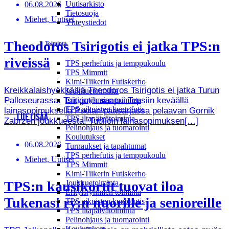
Uutisarkisto
06.08.2026
Tietosuoja
Miehet, Uutiset
Yhteystiedot
Theodoros Tsirigotis ei jatka TPS:n
Toiminta
riveissä
TPS perhefutis ja temppukoulu
TPS Mimmit
Kimi-Tiikerin Futiskerho
Kreikkalaishyökkääjä Theodoros Tsirigotis ei jatka Turun
Joukkuetoiminta
Erityisryhmien toiminta
Palloseurassa. Tsirigotis saapui Tepsiin keväällä
TPS aikuisten kuntofutis
lainasopimuksella Puolan pääsarjassa pelaavan Gornik
LUE LISÄÄ
TPS iltapäivätoiminta
Zabrzen joukkueesta. Tuolloin lainasopimuksen[…]
Pelinohjaus ja tuomarointi
Koulutukset
06.08.2026
Turnaukset ja tapahtumat
TPS perhefutis ja temppukoulu
Miehet, Uutiset
TPS Mimmit
Kimi-Tiikerin Futiskerho
Joukkuetoiminta
TPS:n kausikortit tuovat iloa
Erityisryhmien toiminta
Tukenasi ry:n nuorille ja senioreille
TPS aikuisten kuntofutis
TPS iltapäivätoiminta
Pelinohjaus ja tuomarointi
Koulutukset