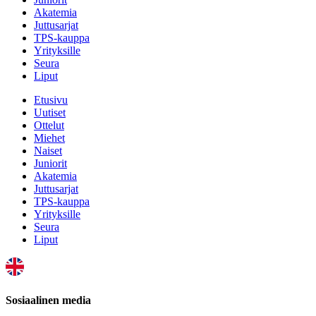
Akatemia
Juttusarjat
TPS-kauppa
Yrityksille
Seura
Liput
Etusivu
Uutiset
Ottelut
Miehet
Naiset
Juniorit
Akatemia
Juttusarjat
TPS-kauppa
Yrityksille
Seura
Liput
Sosiaalinen media