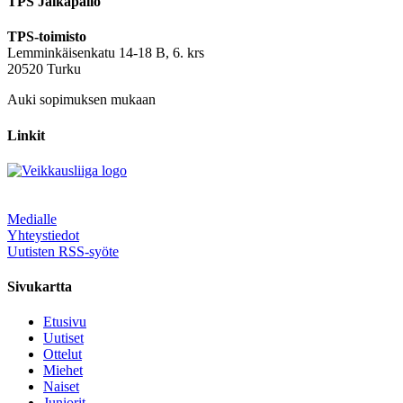
TPS Jalkapallo
TPS-toimisto
Lemminkäisenkatu 14-18 B, 6. krs
20520 Turku
Auki sopimuksen mukaan
Linkit
Medialle
Yhteystiedot
Uutisten RSS-syöte
Sivukartta
Etusivu
Uutiset
Ottelut
Miehet
Naiset
Juniorit