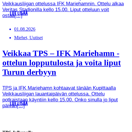
Veikkausliigan ottelussa IFK Mariehamnin. Ottelu alkaa
Veritas Stadionilla kello 15.00. Liput otteluun voit
LUE LISÄÄ
ostaa[…]
01.08.2026
Miehet, Uutiset
Veikkaa TPS – IFK Mariehamn -
ottelun lopputulosta ja voita liput
Turun derbyyn
TPS ja IFK Mariehamn kohtaavat tänään Kupittaalla
Veikkausliigan lauantaipäivän ottelussa. Ottelu
potkaistaan käyntiin kello 15.00. Onko sinulla jo liput
LUE LISÄÄ
päivän[…]