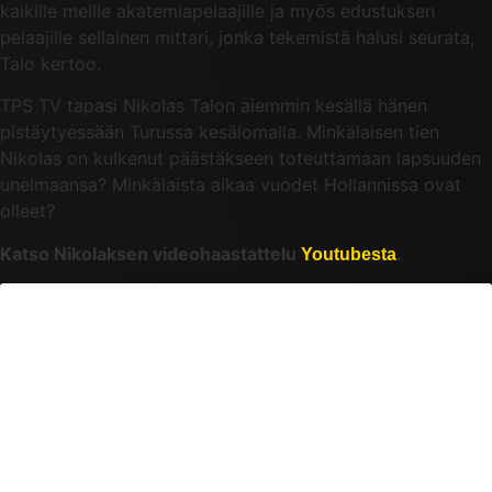
kaikille meille akatemiapelaajille ja myös edustuksen
pelaajille sellainen mittari, jonka tekemistä halusi seurata,
Talo kertoo.
TPS TV tapasi Nikolas Talon aiemmin kesällä hänen
pistäytyessään Turussa kesälomalla. Minkälaisen tien
Nikolas on kulkenut päästäkseen toteuttamaan lapsuuden
unelmaansa? Minkälaista aikaa vuodet Hollannissa ovat
olleet?
Katso Nikolaksen videohaastattelu
.
Youtubesta