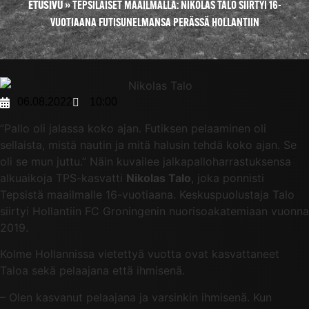
ETUSIVU
»
TEPSILÄISET MAAILMALLA: NIKOLAS TALO SIIRTYI 16-
VUOTIAANA FUTISUNELMANSA PERÄSSÄ HOLLANTIIN
06.08.2022
10:00
”Pallo oli jalassa koko ajan. Futiksen pelaaminen oli
sellaista, mistä nautin ja mitä halusin tehdä koko ajan. Se
oli se mun juttu.” Näin kuvailee jalkapalloharrastuksensa
alkuaikoja TPS-kasvatti
Nikolas Talo
, joka ponnisti
Tepsistä maailmalle 16-vuotiaana. Keskuspuolustaja Talo
siirtyi Hollantiin FC Groningenin nuorisoakatemiaan vuonna
2019.
Kolme Hollannissa vietettyä vuotta ovat kasvattaneet
Taloa sekä pelaajana että ihmisenä.
– Olen kasvanut pelaajana ja varsinkin ihmisenä. Kun