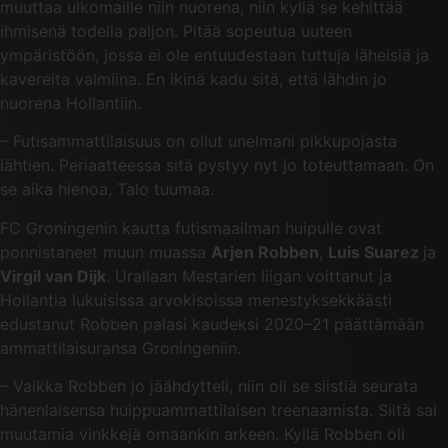
muuttaa ulkomaille niin nuorena, niin kyllä se kehittää
ihmisenä todella paljon. Pitää sopeutua uuteen
ympäristöön, jossa ei ole entuudestaan tuttuja läheisiä ja
kavereita valmiina. En ikinä kadu sitä, että lähdin jo
nuorena Hollantiin.
– Futisammattilaisuus on ollut unelmani pikkupojasta
lähtien. Periaatteessa sitä pystyy nyt jo toteuttamaan. On
se aika hienoa, Talo tuumaa.
FC Groningenin kautta futismaailman huipulle ovat
ponnistaneet muun muassa
Arjen Robben
,
Luis Suarez
ja
Virgil van Dijk
. Urallaan Mestarien liigan voittanut ja
Hollantia lukuisissa arvokisoissa menestyksekkäästi
edustanut Robben palasi kaudeksi 2020–21 päättämään
ammattilaisuransa Groningeniin.
– Vaikka Robben jo jäähdytteli, niin oli se siistiä seurata
hänenlaisensa huippuammattilaisen treenaamista. Siitä sai
muutamia vinkkejä omaankin arkeen. Kyllä Robben oli