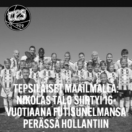
TEPSILÄISET MAAILMALLA:
NIKOLAS TALO SIIRTYI 16-
VUOTIAANA FUTISUNELMANSA
PERÄSSÄ HOLLANTIIN