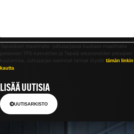
Tepsiläiset maailmalla
-juttusarjassa kuullaan maailmalla
pelaavien TPS-kasvattien ja Tepsiä edustaneiden pelaajien
kuulumisia. Juttusarjan aiemmat tarinat löydät
tämän linkin
.
kautta
LISÄÄ UUTISIA
UUTISARKISTO