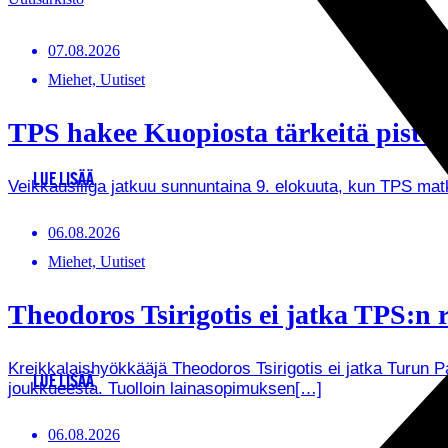
07.08.2026
Miehet, Uutiset
TPS hakee Kuopiosta tärkeitä pistei
LUE LISÄÄ
Veikkausliiga jatkuu sunnuntaina 9. elokuuta, kun TPS ma
06.08.2026
Miehet, Uutiset
Theodoros Tsirigotis ei jatka TPS:n r
Kreikkalaishyökkääjä Theodoros Tsirigotis ei jatka Turun 
LUE LISÄÄ
joukkueesta. Tuolloin lainasopimuksen[…]
06.08.2026