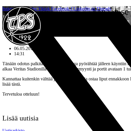
Mene
Instagram
Youtube
Tiktok
Facebook-f
Linkedin-in
Tänään se 
Threads
sisältöön
ETUSIVU
»
TÄNÄÄN SE ALKAA! MESTARIT AREENALLA: TPS-HJK KLO 18.30
06.05.2011
14:31
Tänään odotus palkitaan ja Veikkausliiga pyörähtää jälleen käyntiin 
alkaa Veritas Stadionilla klo 18.30. Lipunmyynti ja portit avataan 1 tu
Kannattaa kuitenkin välttää jonot stadionilla ja ostaa liput ennakko
lisää tästä.
Tervetuloa otteluun!
Lisää uutisia
Uutisarkisto