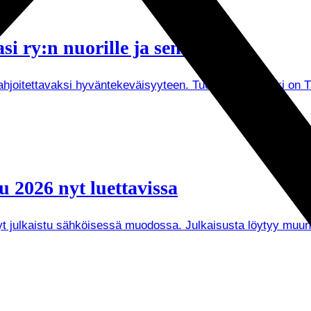
i ry:n nuorille ja senioreille
joitettavaksi hyväntekeväisyyteen. Tuorein esimerkki on Tuken
 2026 nyt luettavissa
 nyt julkaistu sähköisessä muodossa. Julkaisusta löytyy mu