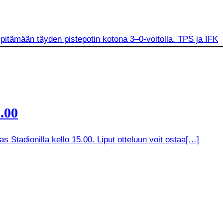
 pitämään täyden pistepotin kotona 3–0-voitolla. TPS ja IFK
.00
 Stadionilla kello 15.00. Liput otteluun voit ostaa[…]