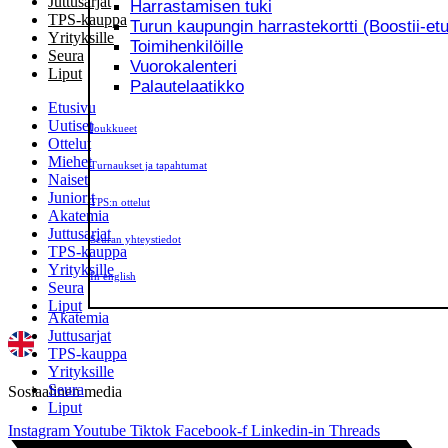
Juttusarjat
Harrastamisen tuki
TPS-kauppa
Turun kaupungin harrastekortti (Boostii-etu
Yrityksille
Toimihenkilöille
Seura
Vuorokalenteri
Liput
Palautelaatikko
Etusivu
Uutiset
Joukkueet
Ottelut
Miehet
Turnaukset ja tapahtumat
Naiset
Juniorit
TPS:n ottelut
Akatemia
Juttusarjat
Seuran yhteystiedot
TPS-kauppa
Yrityksille
In english
Seura
Liput
Akatemia
Juttusarjat
TPS-kauppa
Yrityksille
Seura
Sosiaalinen media
Liput
Instagram
Youtube
Tiktok
Facebook-f
Linkedin-in
Threads