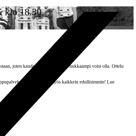
K klo 18.30
astaan, joten kaudenavaus ei enää mehukkaampi voisi olla. Ottelu
ippupalvelupisteistä se käy myös kaikkein edullisimmin! Lue