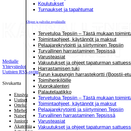
Koulutukset
Turnaukset ja tapahtumat
Ohjeet ja palvelut tepsiläisille
Tervetuloa Tepsiin – Tästä mukaan toimint
Toimintaohjeet, käytännöt ja maksut
Pelaajarekrytointi ja siirtyminen Tepsiin
Turvallinen harrastaminen Tepsissä
Varusteasiat
Medialle
Vakuutukset ja ohjeet tapaturman sattues
Yhteystiedot
Harrastamisen tuki
Uutisten RSS-syöte
Turun kaupungin harrastekortti (Boostii-etu
Toimihenkilöille
Sivukartta
Vuorokalenteri
Palautelaatikko
Etusivu
Tervetuloa Tepsiin – Tästä mukaan toimint
Uutiset
Toimintaohjeet, käytännöt ja maksut
Ottelut
Pelaajarekrytointi ja siirtyminen Tepsiin
Miehet
Turvallinen harrastaminen Tepsissä
Naiset
Varusteasiat
Juniorit
Akatemia
Vakuutukset ja ohjeet tapaturman sattues