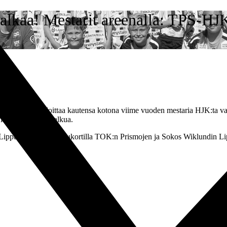
alkaa! Mestarit areenalla: TPS-HJ
tositeolla. TPS aloittaa kautensa kotona viime vuoden mestaria HJK:ta v
nti ennen ottelun alkua.
on Lippupalvelusta. S-etukortilla TOK:n Prismojen ja Sokos Wiklundin L