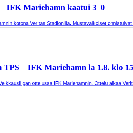
a – IFK Mariehamn kaatui 3–0
mnin kotona Veritas Stadionilla. Mustavalkoiset onnistuivat
 TPS – IFK Mariehamn la 1.8. klo 15
kkausliigan ottelussa IFK Mariehamnin. Ottelu alkaa Veritas