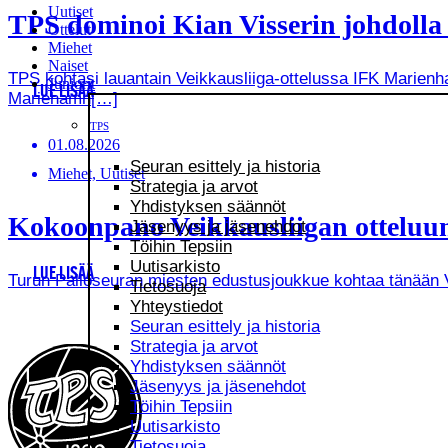
Uutiset
TPS dominoi Kian Visserin johdoll
Ottelut
Miehet
Naiset
TPS kohtasi lauantain Veikkausliiga-ottelussa IFK Marienha
Juniorit
LUE LISÄÄ
Mariehamn[…]
TPS
01.08.2026
Seuran esittely ja historia
Miehet, Uutiset
Strategia ja arvot
Yhdistyksen säännöt
Kokoonpano Veikkausliigan otteluun
Jäsenyys ja jäsenehdot
Töihin Tepsiin
Uutisarkisto
LUE LISÄÄ
Turun Palloseuran miesten edustusjoukkue kohtaa tänään Vei
Tietosuoja
Yhteystiedot
Seuran esittely ja historia
Strategia ja arvot
Yhdistyksen säännöt
Jäsenyys ja jäsenehdot
Töihin Tepsiin
Uutisarkisto
Tietosuoja