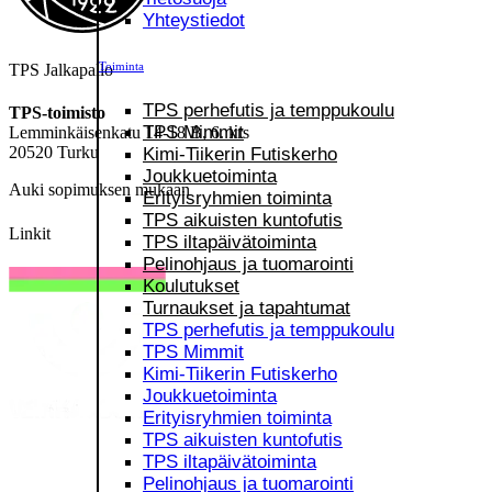
Yhteystiedot
Toiminta
TPS Jalkapallo
TPS perhefutis ja temppukoulu
TPS-toimisto
TPS Mimmit
Lemminkäisenkatu 14-18 B, 6. krs
20520 Turku
Kimi-Tiikerin Futiskerho
Joukkuetoiminta
Auki sopimuksen mukaan
Erityisryhmien toiminta
TPS aikuisten kuntofutis
Linkit
TPS iltapäivätoiminta
Pelinohjaus ja tuomarointi
Koulutukset
Turnaukset ja tapahtumat
TPS perhefutis ja temppukoulu
TPS Mimmit
Kimi-Tiikerin Futiskerho
Joukkuetoiminta
Erityisryhmien toiminta
TPS aikuisten kuntofutis
TPS iltapäivätoiminta
Pelinohjaus ja tuomarointi