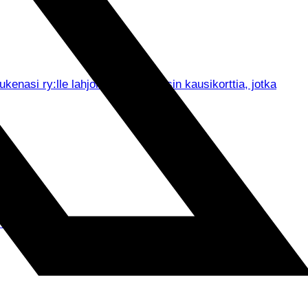
asi ry:lle lahjoitetut viisi Tepsin kausikorttia, jotka
un muassa seurajohdon tervehdykset ja ennen kaikkea