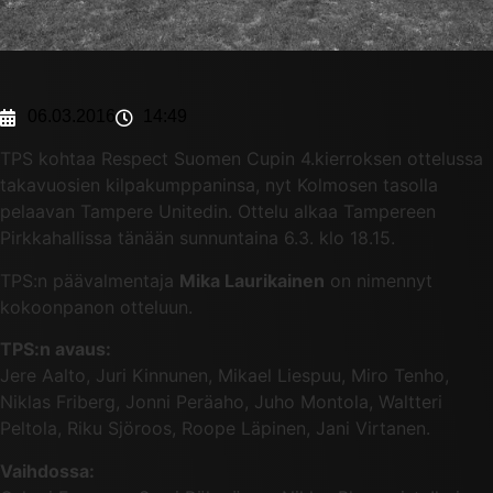
06.03.2016
14:49
TPS kohtaa Respect Suomen Cupin 4.kierroksen ottelussa
takavuosien kilpakumppaninsa, nyt Kolmosen tasolla
pelaavan Tampere Unitedin. Ottelu alkaa Tampereen
Pirkkahallissa tänään sunnuntaina 6.3. klo 18.15.
TPS:n päävalmentaja
Mika Laurikainen
on nimennyt
kokoonpanon otteluun.
TPS:n avaus:
Jere Aalto, Juri Kinnunen, Mikael Liespuu, Miro Tenho,
Niklas Friberg, Jonni Peräaho, Juho Montola, Waltteri
Peltola, Riku Sjöroos, Roope Läpinen, Jani Virtanen.
Vaihdossa: