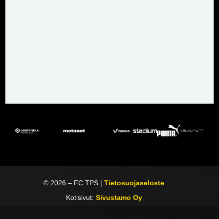
©
2026
– FC TPS |
Tietosuojaseloste
Kotisivut:
Sivustamo Oy