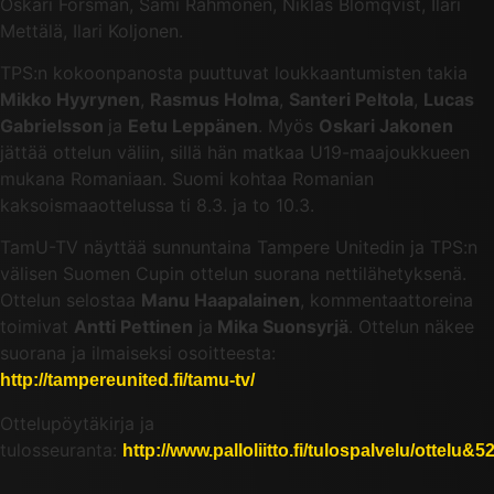
Oskari Forsman, Sami Rähmönen, Niklas Blomqvist, Ilari
Mettälä, Ilari Koljonen.
TPS:n kokoonpanosta puuttuvat loukkaantumisten takia
Mikko Hyyrynen
,
Rasmus Holma
,
Santeri Peltola
,
Lucas
Gabrielsson
ja
Eetu Leppänen
. Myös
Oskari Jakonen
jättää ottelun väliin, sillä hän matkaa U19-maajoukkueen
mukana Romaniaan. Suomi kohtaa Romanian
kaksoismaaottelussa ti 8.3. ja to 10.3.
TamU-TV näyttää sunnuntaina Tampere Unitedin ja TPS:n
välisen Suomen Cupin ottelun suorana nettilähetyksenä.
Ottelun selostaa
Manu Haapalainen
, kommentaattoreina
toimivat
Antti Pettinen
ja
Mika Suonsyrjä
. Ottelun näkee
suorana ja ilmaiseksi osoitteesta:
http://tampereunited.fi/tamu-tv/
Ottelupöytäkirja ja
tulosseuranta:
http://www.palloliitto.fi/tulospalvelu/ottel