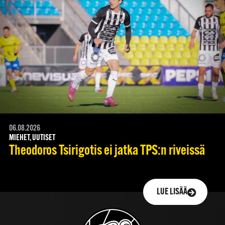
06.08.2026
MIEHET, UUTISET
Theodoros Tsirigotis ei jatka TPS:n riveissä
LUE LISÄÄ