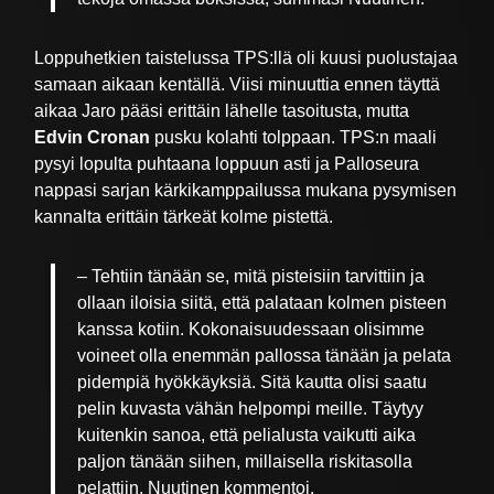
Loppuhetkien taistelussa TPS:llä oli kuusi puolustajaa
samaan aikaan kentällä. Viisi minuuttia ennen täyttä
aikaa Jaro pääsi erittäin lähelle tasoitusta, mutta
Edvin Cronan
pusku kolahti tolppaan. TPS:n maali
pysyi lopulta puhtaana loppuun asti ja Palloseura
nappasi sarjan kärkikamppailussa mukana pysymisen
kannalta erittäin tärkeät kolme pistettä.
– Tehtiin tänään se, mitä pisteisiin tarvittiin ja
ollaan iloisia siitä, että palataan kolmen pisteen
kanssa kotiin. Kokonaisuudessaan olisimme
voineet olla enemmän pallossa tänään ja pelata
pidempiä hyökkäyksiä. Sitä kautta olisi saatu
pelin kuvasta vähän helpompi meille. Täytyy
kuitenkin sanoa, että pelialusta vaikutti aika
paljon tänään siihen, millaisella riskitasolla
pelattiin, Nuutinen kommentoi.