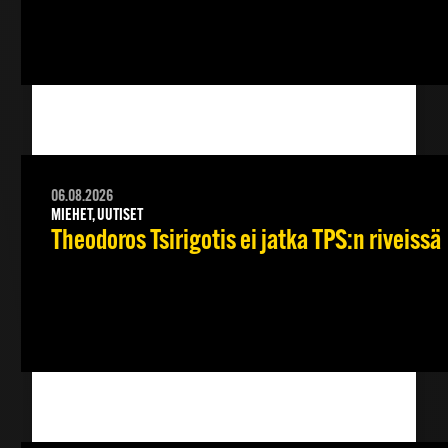
06.08.2026
MIEHET, UUTISET
Theodoros Tsirigotis ei jatka TPS:n riveissä