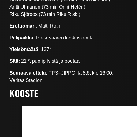
Antti Ulmanen (73 min Onni Helén)
Riku Sjöroos (73 min Riku Riski)
Erotuomari:
Matti Roth
Pelipaikka:
Pietarsaaren keskuskenttä
Yleisömäärä:
1374
Sää:
21
°
, puolipilvistä ja poutaa
Seuraava ottelu:
TPS–JIPPO, la 8.6. klo 16.00,
Veritas Stadion.
KOOSTE