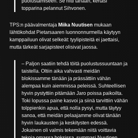
puolustamiseen. Se riitti tänään, kertasi
topparina pelannut Sihvonen.
TPS:n päävalmentaja
Miika Nuutisen
mukaan
lähtökohdat Pietarsaaren luonnonnurmella käytyyn
kamppailuun olivat selkeät: tyylipisteitä ei jaettaisi,
mutta tärkeät sarjapisteet olisivat jaossa.
– Paljon saatiin tehdä töitä puolustussuuntaan ja
taistella. Oltiin aika vahvasti meidän
blokissamme tänään ja prässättiin vähän
alempaa kuin aiemmissa peleissä. Suhteellisen
hyvin pystyttiin pitämään Jaro poissa paikoilta.
Toki lopussa paine kasvoi ja siinä tarvittiin vähän
tolppienkin apua, että nolla pysyi, mutta täytyy
sanoa, että meidän pelaajamme olivat tänään
hyvin laukausten ja keskitysten edessä.
Jokainen oli valmis tekemään niitä voittavia
tekoja omassa boksissa, summasi Nuutinen.