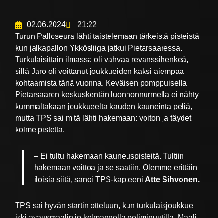
02.06.2024
21:22
Turun Palloseura lähti taistelemaan tärkeistä pisteistä,
kun jalkapallon Ykkösliiga jatkui Pietarsaaressa.
Turkulaisittain ilmassa oli vahvaa revanssihenkeä,
sillä Jaro oli voittanut joukkueiden kaksi aiempaa
kohtaamista tänä vuonna. Keväisen pomppuisella
Pietarsaaren keskuskentän luonnonnurmella ei nähty
kummaltakaan joukkueelta kauden kauneinta peliä,
mutta TPS sai mitä lähti hakemaan: voiton ja täydet
kolme pistettä.
– Ei tultu hakemaan kauneuspisteitä. Tultiin
hakemaan voittoa ja se saatiin. Olemme erittäin
iloisia siitä, sanoi TPS-kapteeni
Atte Sihvonen.
TPS sai hyvän startin otteluun, kun turkulaisjoukkue
iski avausmaalin jo kolmannella peliminuutilla. Maali