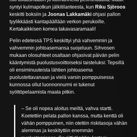
syntyi kulmapotkun jälkitilanteesta, kun
Riku Sjöroos
keskitti boksiin ja
Joonas Lakkamäki
ohjasi pallon
tyylikkäästi kantapäällään verkon perukoille.
Kertakaikkisen komea takavasaramaali!
Pelin edetessä TPS keskittyi yhä vahvemmin ja
vahvemmin johtoasemansa suojeluun. Sihvosen
mukaan olosuhteet osaltaan ohjasivat päivän pelin
kääntymistä puolustusvoittoiseksi taisteluksi: Tepsillä
oli ensiminuuteista lähtien johtoasema
puolustettavanaan ja vielä varsin pomppuisessa
kunnossa ollut luonnonnurmi ei tukenut
syöttöpelaamista maata pitkin.
– Se oli nopea aloitus meiltä, vahva startti.
Koetettiin pelata pallon kanssa, mutta kenttä oli
vähän pomppuinen, niin otettiin riskitasoja vähän
alemmas ja keskityttiin enemmän