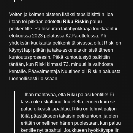
Voiton ja kolmen pisteen lisäksi tepsiläisittäin iloa
iltaan toi pitkään odotettu
Riku Riskin
paluu
pelikentille. Palloseuran laitahyökkääjä loukkaantui
elokuussa 2023 pelatussa KäPa-ottelussa. Yli
yhdeksän kuukautta pelikentiltä sivussa ollut Riski on
käynyt läpi pitkän ja taka-askeleitakin sisältäneen
kuntoutusprosessin. Pitkä kuntoutustyö palkittiin
tänään, kun Riski kirmasi 73. minuutilla vaihdosta
kentälle. Päävalmentaja Nuutinen oli Riskin paluusta
luonnollisesti iloissaan.
– Ihan mahtavaa, että Riku palasi kentille! Ei
tässä ole uskaltanut tuuletella, ennen kuin se
paluu oikeasti tapahtuu. Riku on tehnyt paljon
töitä päästäkseen takaisin pelikuntoon, ja olen
erittäin onnellinen hänen puolestaan, kun paluu
kentille nyt tapahtui. Joukkueen hyökkäyspeliin