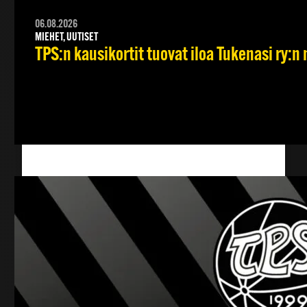
06.08.2026
MIEHET, UUTISET
TPS:n kausikortit tuovat iloa Tukenasi ry:n n
Henkilön FC TPS • Turun Palloseura (@tpsjalkapallo) jakama julkaisu