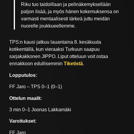
Riku tuo taidoillaan ja pelinäkemyksellään
paljon lisää, ja myös hänen kokemuksensa on
varmasti mentaalisesti tärkeä juttu meidän
nuorelle joukkueellemme.
TPS:n kausi jatkuu lauantaina 8. kesäkuuta
kotikentällä, kun vieraaksi Turkuun saapuu
sarjakakkonen JIPPO. Liput otteluun voit ostaa
ennakkoon edullisemmin
Tiketistä
.
Lopputulos:
FF Jaro – TPS 0–1 (0–1)
Ottelun maalit:
3 min 0–1 Joonas Lakkamäki
Varoitukset:
FF Jaro