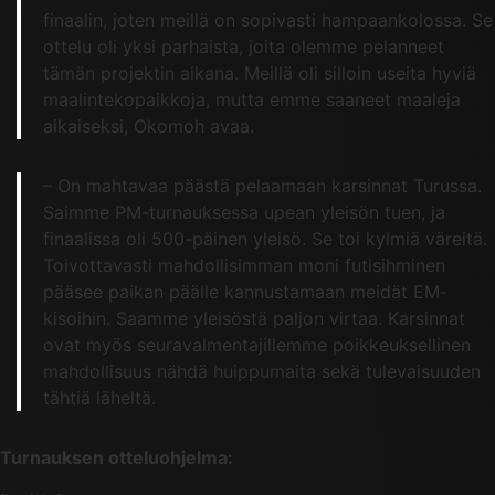
finaalin, joten meillä on sopivasti hampaankolossa. Se
ottelu oli yksi parhaista, joita olemme pelanneet
tämän projektin aikana. Meillä oli silloin useita hyviä
maalintekopaikkoja, mutta emme saaneet maaleja
aikaiseksi, Okomoh avaa.
– On mahtavaa päästä pelaamaan karsinnat Turussa.
Saimme PM-turnauksessa upean yleisön tuen, ja
finaalissa oli 500-päinen yleisö. Se toi kylmiä väreitä.
Toivottavasti mahdollisimman moni futisihminen
pääsee paikan päälle kannustamaan meidät EM-
kisoihin. Saamme yleisöstä paljon virtaa. Karsinnat
ovat myös seuravalmentajillemme poikkeuksellinen
mahdollisuus nähdä huippumaita sekä tulevaisuuden
tähtiä läheltä.
Turnauksen otteluohjelma: