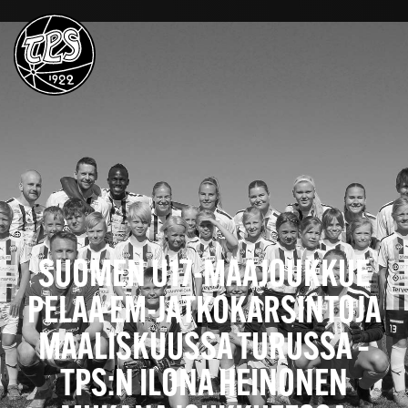
SUOMEN U17-MAAJOUKKUE
PELAA EM-JATKOKARSINTOJA
MAALISKUUSSA TURUSSA –
TPS:N ILONA HEINONEN