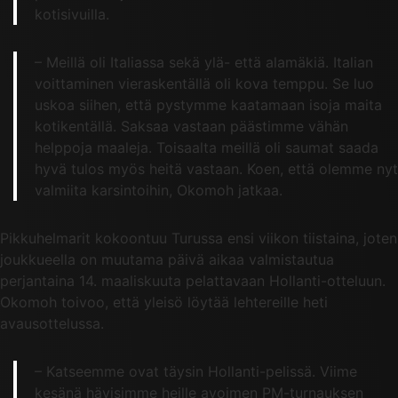
kotisivuilla.
– Meillä oli Italiassa sekä ylä- että alamäkiä. Italian
voittaminen vieraskentällä oli kova temppu. Se luo
uskoa siihen, että pystymme kaatamaan isoja maita
kotikentällä. Saksaa vastaan päästimme vähän
helppoja maaleja. Toisaalta meillä oli saumat saada
hyvä tulos myös heitä vastaan. Koen, että olemme nyt
valmiita karsintoihin, Okomoh jatkaa.
Pikkuhelmarit kokoontuu Turussa ensi viikon tiistaina, joten
joukkueella on muutama päivä aikaa valmistautua
perjantaina 14. maaliskuuta pelattavaan Hollanti-otteluun.
Okomoh toivoo, että yleisö löytää lehtereille heti
avausottelussa.
– Katseemme ovat täysin Hollanti-pelissä. Viime
kesänä hävisimme heille avoimen PM-turnauksen