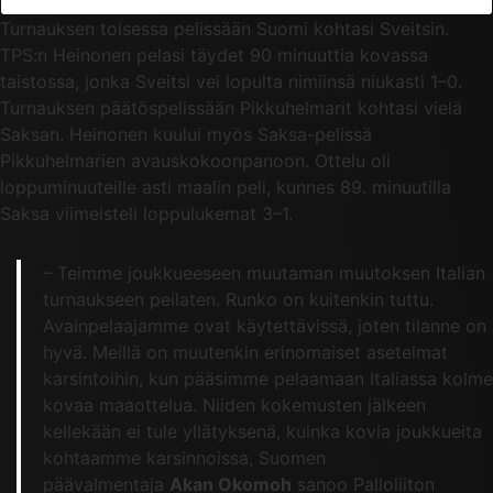
Turnauksen toisessa pelissään Suomi kohtasi Sveitsin.
TPS:n Heinonen pelasi täydet 90 minuuttia kovassa
taistossa, jonka Sveitsi vei lopulta nimiinsä niukasti 1–0.
Turnauksen päätöspelissään Pikkuhelmarit kohtasi vielä
Saksan. Heinonen kuului myös Saksa-pelissä
Pikkuhelmarien avauskokoonpanoon. Ottelu oli
loppuminuuteille asti maalin peli, kunnes 89. minuutilla
Saksa viimeisteli loppulukemat 3–1.
– Teimme joukkueeseen muutaman muutoksen Italian
turnaukseen peilaten. Runko on kuitenkin tuttu.
Avainpelaajamme ovat käytettävissä, joten tilanne on
hyvä. Meillä on muutenkin erinomaiset asetelmat
karsintoihin, kun pääsimme pelaamaan Italiassa kolme
kovaa maaottelua. Niiden kokemusten jälkeen
kellekään ei tule yllätyksenä, kuinka kovia joukkueita
kohtaamme karsinnoissa, Suomen
päävalmentaja
Akan Okomoh
sanoo Palloliiton