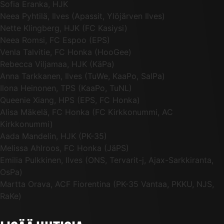
Sofia Eranka, HJK
Neea Pyhtilä, Ilves (Apassit, Ylöjärven Ilves)
Nette Klingberg, HJK (FC Kasiysi)
Neea Romsi, FC Espoo (EPS)
Venla Talvitie, FC Honka (HooGee)
Rebecca Viljamaa, HJK (KäPa)
Anna Tarkkanen, Ilves (TuWe, KaaPo, SalPa)
Ilona Heinonen, TPS (KaaPo, TuNL)
Queenie Xiang, HPS (EPS, FC Honka)
Alisa Mäkelä, FC Honka (FC Kirkkonummi, AC
Kirkkonummi)
Aada Mandelin, HJK (PK-35)
Melissa Ahlroos, FC Honka (JäPS)
Emilia Pulkkinen, Ilves (ONS, Tervarit-j, Ajax-Sarkkiranta,
OsPa)
Martta Orava, ACF Fiorentina (PK-35 Vantaa, PKKU, NJS,
RaKe)