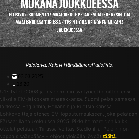
MUKANA JOUKKUEESSA
ETUSIVU
»
SUOMEN U17-MAAJOUKKUE PELAA EM-JATKOKARSINTOJA
MAALISKUUSSA TURUSSA – TPS:N ILONA HEINONEN MUKANA
JOUKKUEESSA
Valokuva: Kalevi Hämäläinen/Palloliitto.
03.03.2025
13:20
U17-tytöt (2008 ja myöhemmin syntyneet) aloittaa ensi
viikolla EM-jatkokarsintaurakkansa. Suomi pelaa samassa
lohkossa Englannin, Hollannin ja Ruotsin kanssa.
Lohkovoittaja etenee EM-lopputurnaukseen, joka pelataan
Färsaarilla toukokuussa 2025. Pikkuhelmareiden kaikki
ottelut pelataan Turussa Veritas Stadionilla. Peleihin on
vapaa sisäänpääsy – ohjeet yleisölle löydät
.
täältä