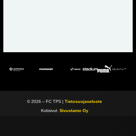
©
2026
– FC TPS |
Tietosuojaseloste
Kotisivut:
Sivustamo Oy