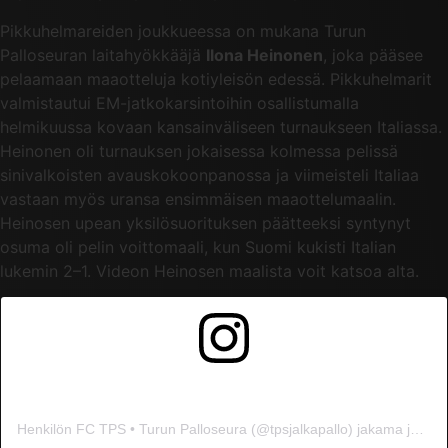
Pikkuhelmareiden joukkueessa on mukana Turun
Palloseuran laitahyökkääjä
Ilona Heinonen
, joka pääsee
pelaamaan maaotteluja kotiyleisön edessä. Pikkuhelmarit
valmistautui EM-jatkokarsintoihin osallistumalla
helmikuussa kovaan kansainväliseen turnaukseen Italiassa.
Heinonen oli turnauksen jokaisessa kolmessa pelissä
sinivalkoisten avauskokoonpanossa ja viimeisteli Italiaa
vastaan myös uransa ensimmäisen maaottelumaalin.
Heinosen upean yksilösuorituksen päätteeksi syntynyt
osuma oli pelin voittomaali, kun Suomi kukisti Italian
lukemin 2–1. Videon Heinosen maalista voit katsoa alta.
Henkilön FC TPS • Turun Palloseura (@tpsjalkapallo) jakama julkaisu