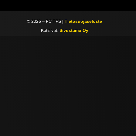
©
2026
– FC TPS |
Tietosuojaseloste
Kotisivut:
Sivustamo Oy