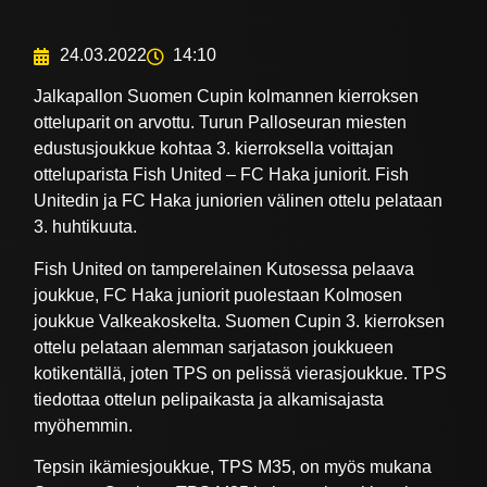
24.03.2022
14:10
Jalkapallon Suomen Cupin kolmannen kierroksen
otteluparit on arvottu. Turun Palloseuran miesten
edustusjoukkue kohtaa 3. kierroksella voittajan
otteluparista Fish United – FC Haka juniorit. Fish
Unitedin ja FC Haka juniorien välinen ottelu pelataan
3. huhtikuuta.
Fish United on tamperelainen Kutosessa pelaava
joukkue, FC Haka juniorit puolestaan Kolmosen
joukkue Valkeakoskelta. Suomen Cupin 3. kierroksen
ottelu pelataan alemman sarjatason joukkueen
kotikentällä, joten TPS on pelissä vierasjoukkue. TPS
tiedottaa ottelun pelipaikasta ja alkamisajasta
myöhemmin.
Tepsin ikämiesjoukkue, TPS M35, on myös mukana