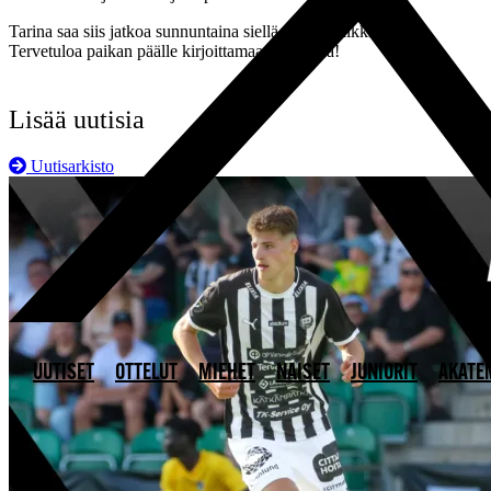
Tarina saa siis jatkoa sunnuntaina siellä, missä kaikki alkoi.
Tervetuloa paikan päälle kirjoittamaan historiaa!
Lisää uutisia
Uutisarkisto
UUTISET
OTTELUT
MIEHET
NAISET
JUNIORIT
AKATE