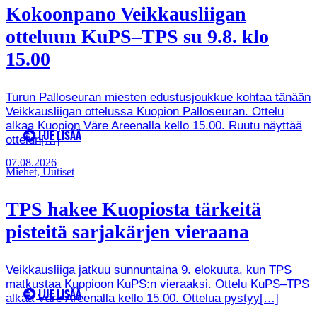
Kokoonpano Veikkausliigan
otteluun KuPS–TPS su 9.8. klo
15.00
Turun Palloseuran miesten edustusjoukkue kohtaa tänään
Veikkausliigan ottelussa Kuopion Palloseuran. Ottelu
alkaa Kuopion Väre Areenalla kello 15.00. Ruutu näyttää
LUE LISÄÄ
ottelun[…]
07.08.2026
Miehet, Uutiset
TPS hakee Kuopiosta tärkeitä
pisteitä sarjakärjen vieraana
Veikkausliiga jatkuu sunnuntaina 9. elokuuta, kun TPS
matkustaa Kuopioon KuPS:n vieraaksi. Ottelu KuPS–TPS
LUE LISÄÄ
alkaa Väre Areenalla kello 15.00. Ottelua pystyy[…]