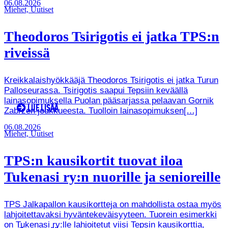
06.08.2026
Miehet, Uutiset
Theodoros Tsirigotis ei jatka TPS:n
riveissä
Kreikkalaishyökkääjä Theodoros Tsirigotis ei jatka Turun
Palloseurassa. Tsirigotis saapui Tepsiin keväällä
lainasopimuksella Puolan pääsarjassa pelaavan Gornik
LUE LISÄÄ
Zabrzen joukkueesta. Tuolloin lainasopimuksen[…]
06.08.2026
Miehet, Uutiset
TPS:n kausikortit tuovat iloa
Tukenasi ry:n nuorille ja senioreille
TPS Jalkapallon kausikortteja on mahdollista ostaa myös
lahjoitettavaksi hyväntekeväisyyteen. Tuorein esimerkki
on Tukenasi ry:lle lahjoitetut viisi Tepsin kausikorttia,