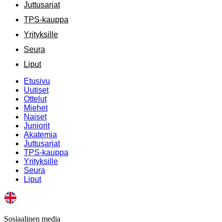
Juttusarjat
TPS-kauppa
Yrityksille
Seura
Liput
Etusivu
Uutiset
Ottelut
Miehet
Naiset
Juniorit
Akatemia
Juttusarjat
TPS-kauppa
Yrityksille
Seura
Liput
Sosiaalinen media