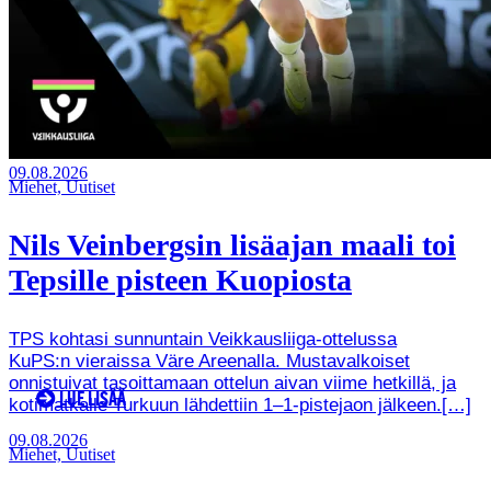
09.08.2026
Miehet, Uutiset
Nils Veinbergsin lisäajan maali toi
Tepsille pisteen Kuopiosta
TPS kohtasi sunnuntain Veikkausliiga-ottelussa
KuPS:n vieraissa Väre Areenalla. Mustavalkoiset
onnistuivat tasoittamaan ottelun aivan viime hetkillä, ja
LUE LISÄÄ
kotimatkalle Turkuun lähdettiin 1–1-pistejaon jälkeen.[…]
09.08.2026
Miehet, Uutiset