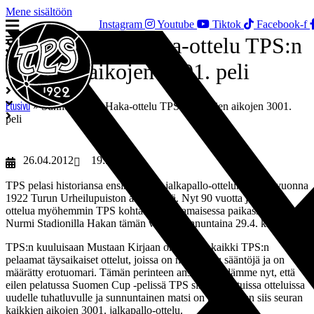
Mene sisältöön
Instagram
Youtube
Tiktok
Facebook-f
Sunnuntainen Haka-ottelu TPS:n
kaikkien aikojen 3001. peli
»
Sunnuntainen Haka-ottelu TPS:n kaikkien aikojen 3001.
Etusivu
peli
26.04.2012
19:55
TPS pelasi historiansa ensimmäisen jalkapallo-ottelun 15.10. vuonna
1922 Turun Urheilupuiston alakentällä. Nyt 90 vuotta ja 3000
ottelua myöhemmin TPS kohtaa aivan samaisessa paikassa Paavo
Nurmi Stadionilla Hakan tämän viikon sunnuntaina 29.4. klo 18.30.
TPS:n kuuluisaan Mustaan Kirjaan on kirjattu kaikki TPS:n
pelaamat täysaikaiset ottelut, joissa on noudatettu sääntöjä ja on
määrätty erotuomari. Tämän perinteen ansiosta tiedämme nyt, että
eilen pelatussa Suomen Cup -pelissä TPS siirtyi pelatuissa otteluissa
uudelle tuhatluvulle ja sunnuntainen matsi on puolestaan siis seuran
kaikkien aikojen 3001. jalkapallo-ottelu.