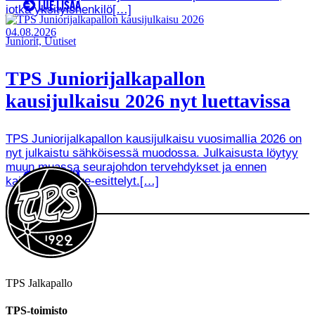
LUE LISÄÄ
jotka yksityishenkilö[…]
04.08.2026
Juniorit, Uutiset
TPS Juniorijalkapallon
kausijulkaisu 2026 nyt luettavissa
TPS Juniorijalkapallon kausijulkaisu vuosimallia 2026 on
nyt julkaistu sähköisessä muodossa. Julkaisusta löytyy
muun muassa seurajohdon tervehdykset ja ennen
LUE LISÄÄ
kaikkea joukkue-esittelyt.[…]
TPS Jalkapallo
TPS-toimisto