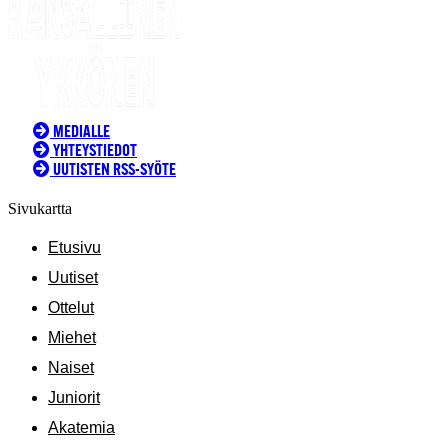
MEDIALLE
YHTEYSTIEDOT
UUTISTEN RSS-SYÖTE
Sivukartta
Etusivu
Uutiset
Ottelut
Miehet
Naiset
Juniorit
Akatemia