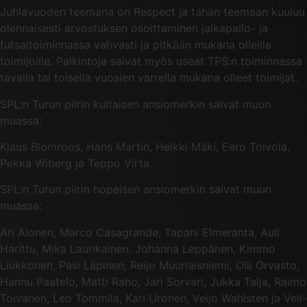
Juhlavuoden teemana on Respect ja tähän teemaan kuuluu
olennaisesti arvostuksen osoittaminen jalkapallo- ja
futsaltoiminnassa vahvasti ja pitkään mukana olleille
toimijoille. Palkintoja saivat myös useat TPS:n toiminnassa
tavalla tai toisella vuosien varrella mukana olleet toimijat.
SPL:n Turun piirin kultaisen ansiomerkin saivat muun
muassa:
Klaus Blomroos, Hans Martin, Heikki Mäki, Eero Toivola,
Pekka Wiberg ja Teppo Virta.
SPL:n Turun piirin hopeisen ansiomerkin saivat muun
muassa:
Ari Alonen, Marco Casagrande, Tapani Elmeranta, Auli
Harittu, Mika Laurikainen, Johanna Leppänen, Kimmo
Liukkonen, Pasi Läpinen, Reijo Muuriaisniemi, Olli Orvasto,
Hannu Paatelo, Matti Raho, Jari Sorvari, Jukka Talja, Raimo
Toivanen, Leo Tommila, Kari Uronen, Veijo Wahlsten ja Veli-