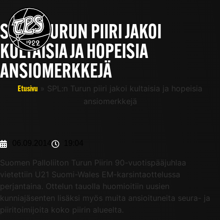
SPL:N TURUN PIIRI JAKOI
KULTAISIA JA HOPEISIA
ANSIOMERKKEJÄ
»
SPL:n Turun piiri jakoi kultaisia ja hopeisia
Etusivu
ansiomerkkejä
06.09.2014
19:04
Suomen Palloliiton Turun Piirin 90-vuotispääjuhlaa
vietettiin U21 Suomi-Wales EM-karsintaottelussa
perjantaina. Ottelun tauolla huomioitiin uusien
kunniajäsenten lisäksi myös muita ansioituneita seura- ja
piiritoimijoita koko piirin alueelta.