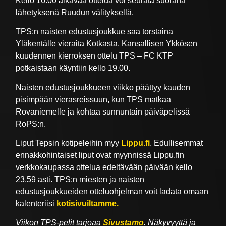
Kello 16.00 alkavaa ottelua voi seurata suorana
lähetyksenä Ruudun välityksellä.
TPS:n naisten edustusjoukkue saa torstaina
Yläkentälle vieraita Kotkasta. Kansallisen Ykkösen
kuudennen kierroksen ottelu TPS – FC KTP
potkaistaan käyntiin kello 19.00.
Naisten edustusjoukkueen viikko päättyy kauden
pisimpään vierasreissuun, kun TPS matkaa
Rovaniemelle ja kohtaa sunnuntain päiväpelissä
RoPS:n.
Liput Tepsin kotipeleihin myy
Lippu.fi
. Edullisemmat
ennakkohintaiset liput ovat myynnissä Lippu.fin
verkkokaupassa ottelua edeltävään päivään kello
23.59 asti. TPS:n miesten ja naisten
edustusjoukkueiden otteluohjelman voit ladata omaan
kalenteriisi
kotisivuiltamme.
Viikon TPS-pelit tarjoaa
Sivustamo
. Näkyvyyttä ja