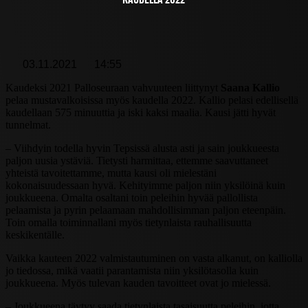
KAUDELLA 2022
03.11.2021
14:55
Kaudeksi 2021 Palloseuraan vahvuuteen liittynyt
Saana Kallio
pelaa mustavalkoisissa myös kaudella 2022. Kallio pelasi edellisellä
kaudellaan 575 minuuttia ja iski kaksi maalia. Kausi jätti hyvät
tunnelmat.
– Viihdyin todella hyvin Tepsissä alusta asti ja sain joukkueesta
paljon uusia ystäviä. Tietysti harmittaa, ettemme saavuttaneet
yhteistä tavoitettamme, mutta kausi oli mielestäni
kokonaisuudessaan hyvä. Kehityimme paljon niin yksilöinä kuin
joukkueena. Omalta osaltani toin peleihin hyvää pallollista
pelaamista ja pyrin pelaamaan mahdollisimman paljon eteenpäin.
Toin omalla toiminnallani myös tietynlaista rauhallisuutta
keskikentälle.
Vaikka kauteen 2022 valmistautuminen on vasta alkanut, on kalliolla
jo tiedossa, mikä vaatii parantamista niin yksilötasolla kuin
joukkueena. Myös tulevan kauden tavoitteet ovat jo mielessä.
– Joukkueena täytyy saada tietynlaista tasaisuutta peleihin, jotta