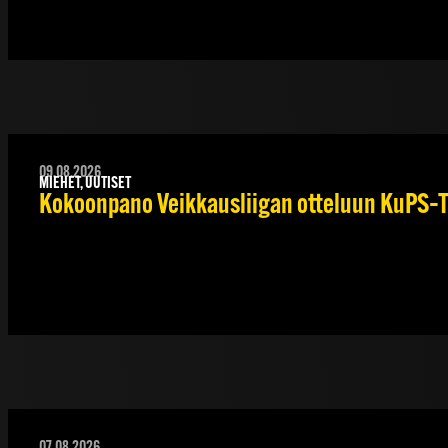
09.08.2026
MIEHET, UUTISET
Kokoonpano Veikkausliigan otteluun KuPS–TP
07.08.2026