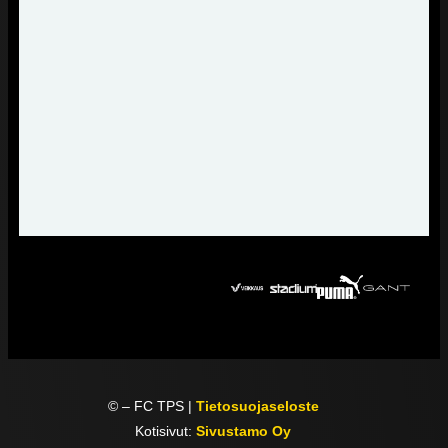
©
– FC TPS |
Tietosuojaseloste
Kotisivut:
Sivustamo Oy