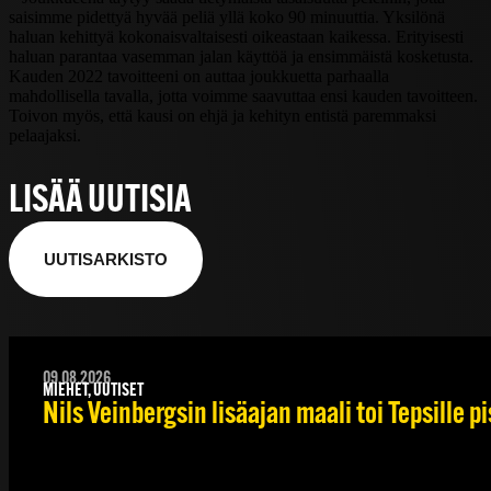
saisimme pidettyä hyvää peliä yllä koko 90 minuuttia. Yksilönä
haluan kehittyä kokonaisvaltaisesti oikeastaan kaikessa. Erityisesti
haluan parantaa vasemman jalan käyttöä ja ensimmäistä kosketusta.
Kauden 2022 tavoitteeni on auttaa joukkuetta parhaalla
mahdollisella tavalla, jotta voimme saavuttaa ensi kauden tavoitteen.
Toivon myös, että kausi on ehjä ja kehityn entistä paremmaksi
pelaajaksi.
LISÄÄ UUTISIA
UUTISARKISTO
09.08.2026
MIEHET, UUTISET
Nils Veinbergsin lisäajan maali toi Tepsille 