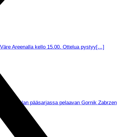
äre Areenalla kello 15.00. Ottelua pystyy[…]
muksella Puolan pääsarjassa pelaavan Gornik Zabrzen