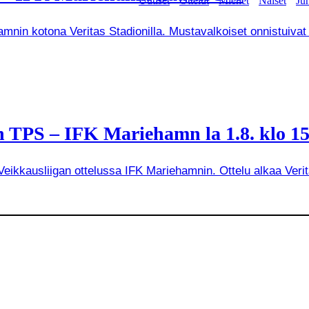
Uutiset
Ottelut
Miehet
Naiset
Jun
mnin kotona Veritas Stadionilla. Mustavalkoiset onnistuivat
 TPS – IFK Mariehamn la 1.8. klo 15
kkausliigan ottelussa IFK Mariehamnin. Ottelu alkaa Veritas