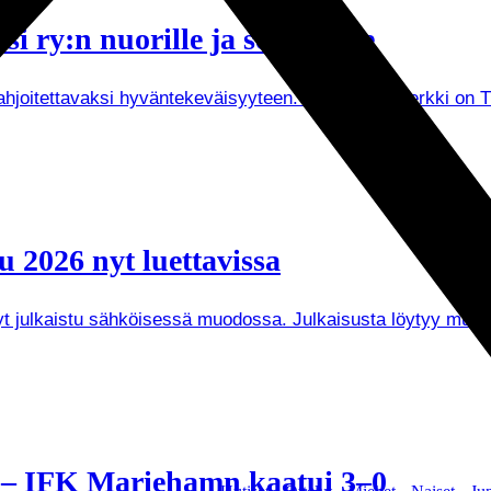
i ry:n nuorille ja senioreille
joitettavaksi hyväntekeväisyyteen. Tuorein esimerkki on Tuken
 2026 nyt luettavissa
 nyt julkaistu sähköisessä muodossa. Julkaisusta löytyy mu
a – IFK Mariehamn kaatui 3–0