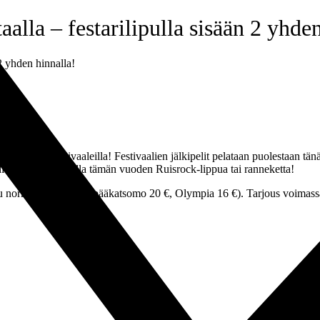
aalla – festarilipulla sisään 2 yhde
 2 yhden hinnalla!
lä Ruisrock festivaaleilla! Festivaalien jälkipelit pelataan puolestaan
adionin lippuluukulla tämän vuoden Ruisrock-lippua tai ranneketta!
ormaalihintainen (pääkatsomo 20 €, Olympia 16 €). Tarjous voimassa va