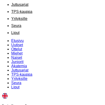
Juttusarjat
TPS-kauppa
Yrityksille
Seura
Liput
Etusivu
Uutiset
Ottelut
Miehet
Naiset
Juniorit
Akatemia
Juttusarjat
TPS-kauppa
Yrityksille
Seura
Liput