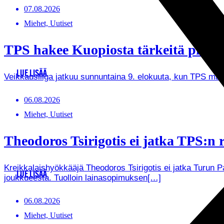
07.08.2026
Miehet, Uutiset
TPS hakee Kuopiosta tärkeitä pistei
LUE LISÄÄ
Veikkausliiga jatkuu sunnuntaina 9. elokuuta, kun TPS ma
06.08.2026
Miehet, Uutiset
Theodoros Tsirigotis ei jatka TPS:n r
Kreikkalaishyökkääjä Theodoros Tsirigotis ei jatka Turun 
LUE LISÄÄ
joukkueesta. Tuolloin lainasopimuksen[…]
06.08.2026
Miehet, Uutiset