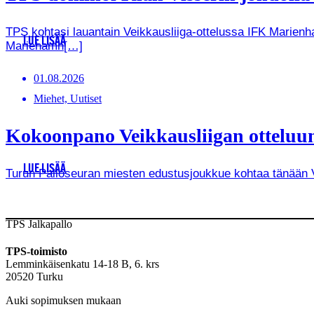
TPS kohtasi lauantain Veikkausliiga-ottelussa IFK Marienha
LUE LISÄÄ
Mariehamn[…]
01.08.2026
Miehet, Uutiset
Kokoonpano Veikkausliigan otteluun
LUE LISÄÄ
Turun Palloseuran miesten edustusjoukkue kohtaa tänään Vei
TPS Jalkapallo
TPS-toimisto
Lemminkäisenkatu 14-18 B, 6. krs
20520 Turku
Auki sopimuksen mukaan