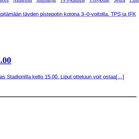
iorit
Akatemia
Juttusarjat
TPS-kauppa
Yrityksille
Seura
Lipu
 pitämään täyden pistepotin kotona 3–0-voitolla. TPS ja IFK
.00
 Stadionilla kello 15.00. Liput otteluun voit ostaa[…]