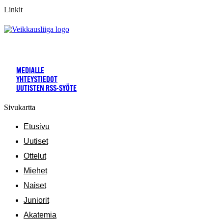
Linkit
MEDIALLE
YHTEYSTIEDOT
UUTISTEN RSS-SYÖTE
Sivukartta
Etusivu
Uutiset
Ottelut
Miehet
Naiset
Juniorit
Akatemia