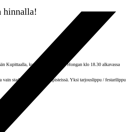
n hinnalla!
 tänään Kupittaalla, kun TPS kohtaa FC Hongan klo 18.30 alkavassa
in stadionin lipunmyyntipisteissä. Yksi tarjouslippu / festarilippu