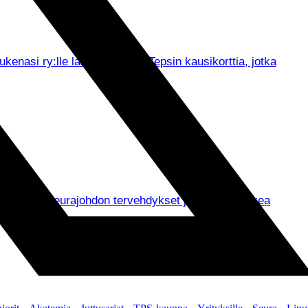
asi ry:lle lahjoitetut viisi Tepsin kausikorttia, jotka
un muassa seurajohdon tervehdykset ja ennen kaikkea