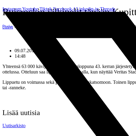
Mene
Instagram
Ruisrockin jälkipelit tänään Kupitt
Youtube
Tiktok
Facebook-f
Linkedin-in
Threads
sisältöön
»
Ruisrockin jälkipelit tänään Kupittaalla – festarilipulla sisään
Etusivu
09.07.2012
14:48
Yhteensä 63 000 kävijää rokkasi viikonloppuna 43. kerran järjestetyil
ottelussa. Otteluun saa liput 2 yhden hinnalla, kun näyttää Veritas St
Lippuetu on voimassa sekä pää- että Olympiakatsomoon. Toinen lippu n
tai -ranneke.
Lisää uutisia
Uutisarkisto