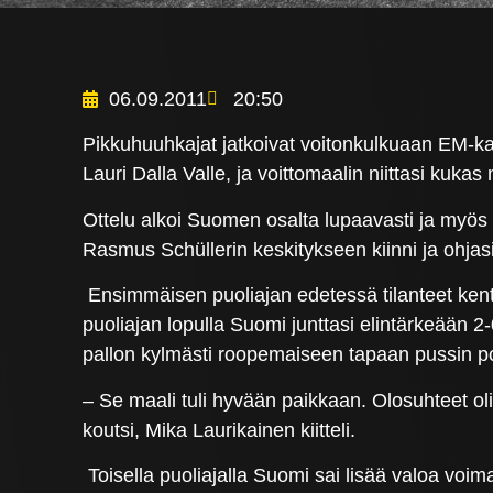
06.09.2011
20:50
Pikkuhuuhkajat jatkoivat voitonkulkuaan EM-kar
Lauri Dalla Valle, ja voittomaalin niittasi kuk
Ottelu alkoi Suomen osalta lupaavasti ja myös
Rasmus Schüllerin keskitykseen kiinni ja ohjasi
Ensimmäisen puoliajan edetessä tilanteet ken
puoliajan lopulla Suomi junttasi elintärkeään 2-
pallon kylmästi roopemaiseen tapaan pussin po
– Se maali tuli hyvään paikkaan. Olosuhteet ol
koutsi, Mika Laurikainen kiitteli.
Toisella puoliajalla Suomi sai lisää valoa voima