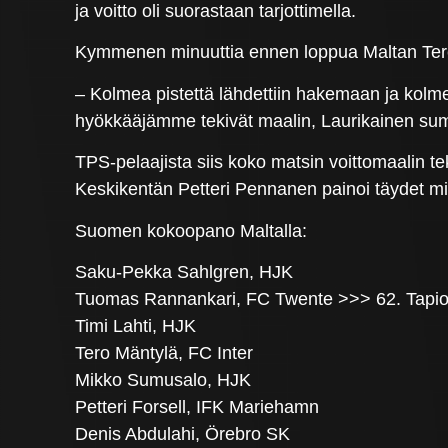
ja voitto oli suorastaan tarjottimella.
Kymmenen minuuttia ennen loppua Maltan Terenc
– Kolmea pistettä lähdettiin hakemaan ja kolme
hyökkääjämme tekivät maalin, Laurikainen su
TPS-pelaajista siis koko matsin voittomaalin tek
Keskikentän Petteri Pennanen painoi täydet min
Suomen kokoopano Maltalla:
Saku-Pekka Sahlgren, HJK
Tuomas Rannankari, FC Twente >>> 62. Tapio
Timi Lahti, HJK
Tero Mäntylä, FC Inter
Mikko Sumusalo, HJK
Petteri Forsell, IFK Mariehamn
Denis Abdulahi, Örebro SK