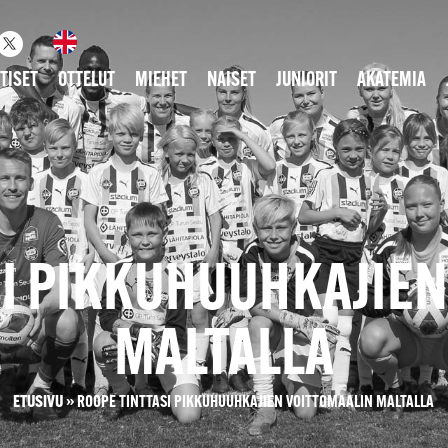
TISET
OTTELUT
MIEHET
NAISET
JUNIORIT
AKATEMIA
SI PIKKUHUUHKAJIEN
MALTALLA
ETUSIVU
»
ROOPE TINTTASI PIKKUHUUHKAJIEN VOITTOMAALIN MALTALLA