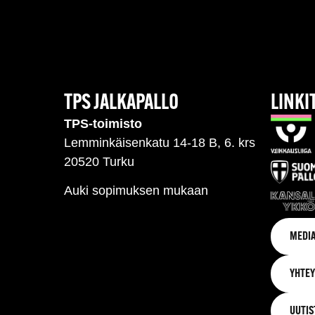
TPS JALKAPALLO
LINKI
TPS-toimisto
Lemminkäisenkatu 14-18 B, 6. krs
20520 Turku
Auki sopimuksen mukaan
MEDIA
YHTEY
UUTIS