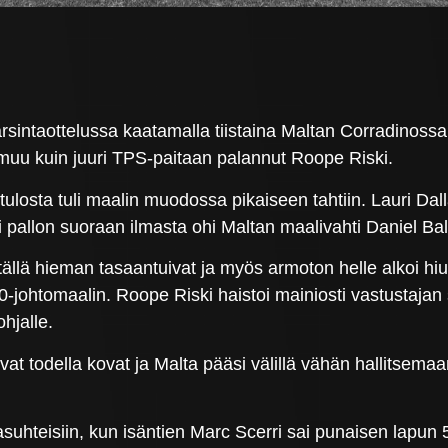
sintaottelussa kaatamalla tiistaina Maltan Corradinossa
as muu kuin juuri TPS-paitaan palannut Roope Riski.
 tulosta tuli maalin muodossa pikaiseen tahtiin. Lauri 
 pallon suoraan ilmasta ohi Maltan maalivahti Daniel Bal
tällä hieman tasaantuivat ja myös armoton helle alkoi 
0-johtomaalin. Roope Riski haistoi mainiosti vastustajan sy
hjalle.
ivat todella kovat ja Malta pääsi välillä vähän hallits
suhteisiin, kun isäntien Marc Scerri sai punaisen lapun 56