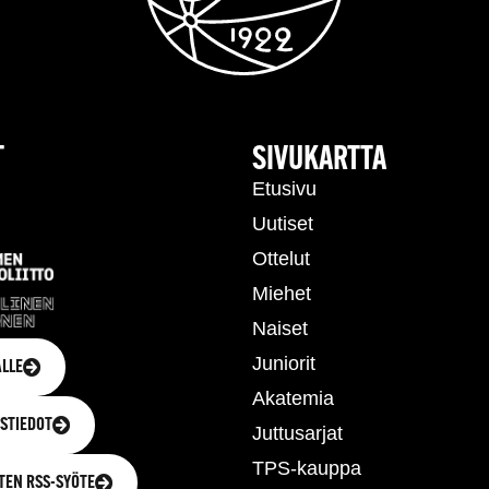
T
SIVUKARTTA
Etusivu
Uutiset
Ottelut
Miehet
Naiset
Juniorit
LLE
Akatemia
STIEDOT
Juttusarjat
TPS-kauppa
TEN RSS-SYÖTE