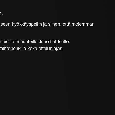
n.
eeseen hyökkäyspeliin ja siihen, että molemmat
meisille minuuteille Juho Lähteelle.
ihtopenkillä koko ottelun ajan.