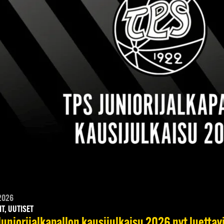
2026
IT, UUTISET
Juniorijalkapallon kausijulkaisu 2026 nyt luettav