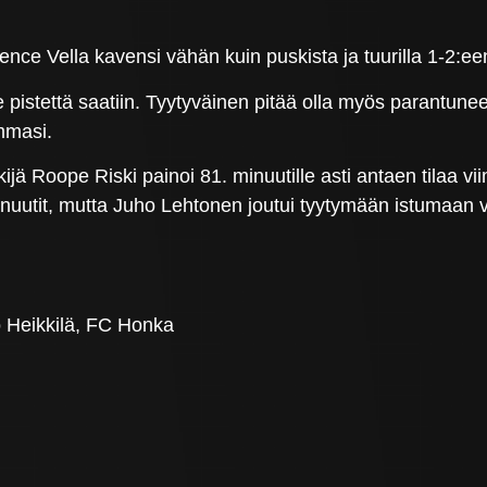
e Vella kavensi vähän kuin puskista ja tuurilla 1-2:ee
 pistettä saatiin. Tyytyväinen pitää olla myös parantun
mmasi.
ijä Roope Riski painoi 81. minuutille asti antaen tilaa vii
uutit, mutta Juho Lehtonen joutui tyytymään istumaan va
 Heikkilä, FC Honka