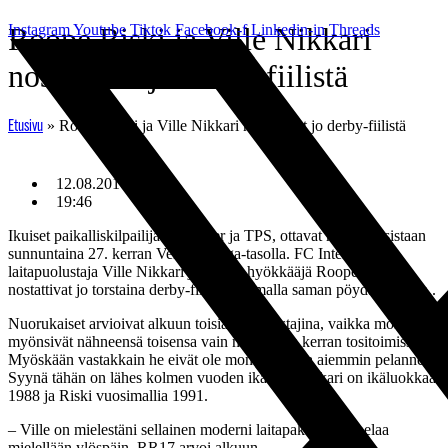
Mene
Instagram
Roope Riski ja Ville Nikkari
Youtube
Tiktok
Facebook-f
Linkedin-in
Threads
sisältöön
nostattivat jo derby-fiilistä
»
Roope Riski ja Ville Nikkari nostattivat jo derby-fiilistä
Etusivu
12.08.2010
19:46
Ikuiset paikalliskilpailijat, FC Inter ja TPS, ottavat mittaa toisistaan
sunnuntaina 27. kerran Veikkausliiga-tasolla. FC Interin
laitapuolustaja Ville Nikkari ja TPS:n hyökkääjä Roope Riski
nostattivat jo torstaina derby-fiilistä istumalla saman pöydän takana..
Nuorukaiset arvioivat alkuun toisiaan vastustajina, vaikka molemmat
myönsivät nähneensä toisensa vain muutaman kerran tositoimissa.
Myöskään vastakkain he eivät ole montaa kertaa aiemmin pelanneet.
Syynä tähän on lähes kolmen vuoden ikäero. Nikkari on ikäluokkaa
1988 ja Riski vuosimallia 1991.
– Ville on mielestäni sellainen moderni laitapakki, joka pelaa
mielellään ylöspäin, RR17 arvoi alkuun.