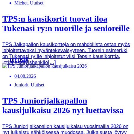
Miehet, Uutiset
TPS:n kausikortit tuovat iloa
Tukenasi ry:n nuorille ja senioreille
TPS Jalkapallon kausikortteja on mahdollista ostaa myös
lahjoitettavaksi hyväntekeväisyyteen. Tuorein esimerkki
on Tukenasi ry:lle lahjoitetut viisi Tepsin kausikorttia,
LUE LISÄÄ
jotka yksityishenkilö[…]
04.08.2026
Juniorit, Uutiset
TPS Juniorijalkapallon
kausijulkaisu 2026 nyt luettavissa
TPS Juniorijalkapallon kausijulkaisu vuosimallia 2026 on
nyt julkaistu sähköisessä muodossa. Julkaisusta löytyy