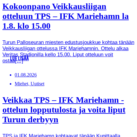
Kokoonpano Veikkausliigan
otteluun TPS – IFK Mariehamn la
1.8. klo 15.00
Turun Palloseuran miesten edustusjoukkue kohtaa tänään
Veikkausliigan ottelussa IFK Mariehamnin. Ottelu alkaa
Veritas Stadionilla kello 15.00. Liput otteluun voit
LUE LISÄÄ
ostaa[…]
01.08.2026
Miehet, Uutiset
Veikkaa TPS – IFK Mariehamn -
ottelun lopputulosta ja voita liput
Turun derbyyn
TPS ja IFK Mariehamn kohtaavat tänään Kupittaalla