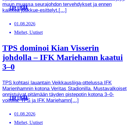
muun muassa seurajohdon tervehdykset ja ennen
LUE LISÄÄ
kaikkea joukkue-esittelyt.[…]
01.08.2026
Miehet, Uutiset
TPS dominoi Kian Visserin
johdolla – IFK Mariehamn kaatui
3–0
TPS kohtasi lauantain Veikkausliiga-ottelussa IFK
Marienhamnin kotona Veritas Stadionilla. Mustavalkoiset
onnistuivat pitämään täyden pistepotin kotona 3–0-
LUE LISÄÄ
voitolla. TPS ja IFK Mariehamn[…]
01.08.2026
Miehet, Uutiset