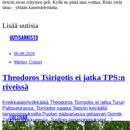
tietysti aivan erityinen peli. Kyllä ne pitää aina voittaa, Riski vielä
lataa – yhtään kaunistelematta.
Lisää uutisia
UUTISARKISTO
06.08.2026
Miehet, Uutiset
Theodoros Tsirigotis ei jatka TPS:n
riveissä
Kreikkalaishyökkääjä Theodoros Tsirigotis ei jatka Turun
Palloseurassa. Tsirigotis saapui Tepsiin keväällä
lainasopimuksella Puolan pääsarjassa pelaavan Gornik
LUE LISÄÄ
Zabrzen joukkueesta. Tuolloin lainasopimuksen[…]