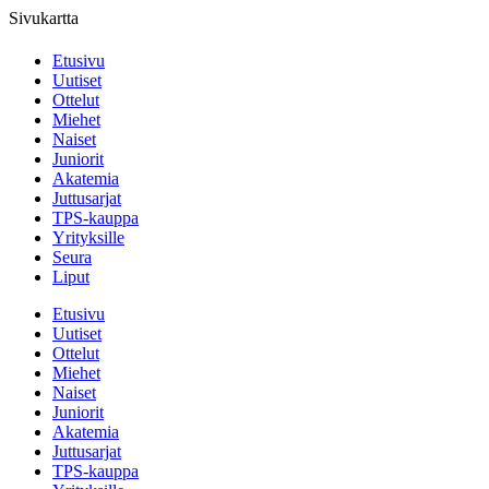
Sivukartta
Etusivu
Uutiset
Ottelut
Miehet
Naiset
Juniorit
Akatemia
Juttusarjat
TPS-kauppa
Yrityksille
Seura
Liput
Etusivu
Uutiset
Ottelut
Miehet
Naiset
Juniorit
Akatemia
Juttusarjat
TPS-kauppa