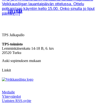
Veikkausliigan lauantaipäivän ottelussa. Ottelu
potkaistaan käyntiin kello 15.00. Onko sinulla jo liput
LUE LISÄÄ
päivän[…]
TPS Jalkapallo
TPS-toimisto
Lemminkäisenkatu 14-18 B, 6. krs
20520 Turku
Auki sopimuksen mukaan
Linkit
Medialle
Yhteystiedot
Uutisten RSS-syöte