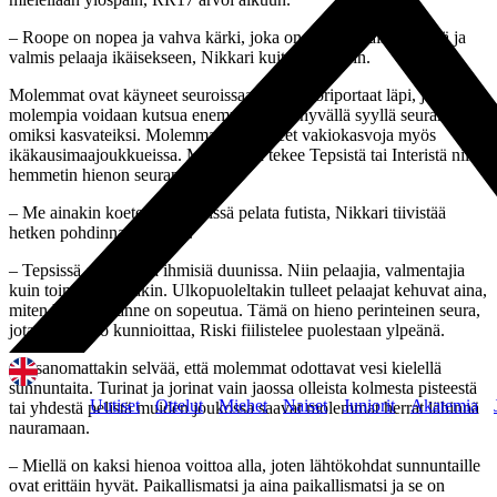
– Roope on nopea ja vahva kärki, joka on jo harvinaisen kypsä ja
valmis pelaaja ikäisekseen, Nikkari kuittasi takaisin.
Molemmat ovat käyneet seuroissaan eri junioriportaat läpi, joten
molempia voidaan kutsua enemmän kuin hyvällä syyllä seuransa
omiksi kasvateiksi. Molemmat ovat olleet vakiokasvoja myös
ikäkausimaajoukkueissa. Mikä sitten tekee Tepsistä tai Interistä niin
hemmetin hienon seuran?
– Me ainakin koetetaan Interissä pelata futista, Nikkari tiivistää
hetken pohdinnan jälkeen.
– Tepsissä on hienoja ihmisiä duunissa. Niin pelaajia, valmentajia
kuin toimistoväkeäkin. Ulkopuoleltakin tulleet pelaajat kehuvat aina,
miten helppoa tänne on sopeutua. Tämä on hieno perinteinen seura,
jota on helppo kunnioittaa, Riski fiilistelee puolestaan ylpeänä.
On sanomattakin selvää, että molemmat odottavat vesi kielellä
sunnuntaita. Turinat ja jorinat vain jaossa olleista kolmesta pisteestä
Uutiset
Ottelut
Miehet
Naiset
Juniorit
Akatemia
tai yhdestä pelistä muiden joukossa saavat molemmat herrat lähinnä
nauramaan.
– Miellä on kaksi hienoa voittoa alla, joten lähtökohdat sunnuntaille
ovat erittäin hyvät. Paikallismatsi ja aina paikallismatsi ja se on