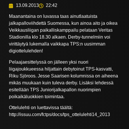
13.09.2013
22:42
Maanantaina on luvassa taas ainutlaatuista
jalkapalloviihdettä Suomessa, kun ainoa aito ja oikea
Veikkausliigan paikalliskamppailu pelataan Veritas
Stadionilla klo 18.30 alkaen. Derby-tunnelmiin voi
virittäytyä lukemalla vaikkapa TPS:n uusimman
digiottelulehden!
Pelaajaesittelyssä on jälleen yksi nuori
liigajoukkueessa hiljattain debytoinut TPS-kasvatti,
Riku Sjöroos. Jesse Saarisen kolumnissa on aiheena
mikäs muukaan kuin tuleva derby. Lisäksi lehdessä
esitellään TPS Juniorijalkapallon nuorimpien
poikaikäluokkien toimintaa.
Ottelulehti on luettavissa täältä:
http://issuu.com/fctps/docs/tps_ottelulehti14_2013