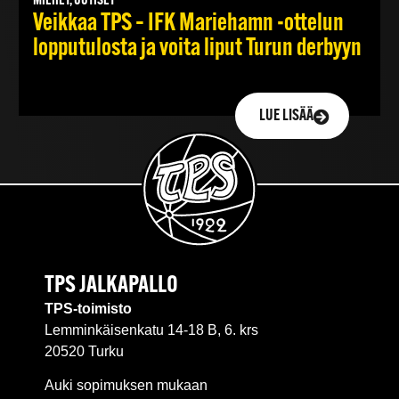
MIEHET, UUTISET
Veikkaa TPS – IFK Mariehamn -ottelun
lopputulosta ja voita liput Turun derbyyn
LUE LISÄÄ
TPS JALKAPALLO
TPS-toimisto
Lemminkäisenkatu 14-18 B, 6. krs
20520 Turku
Auki sopimuksen mukaan