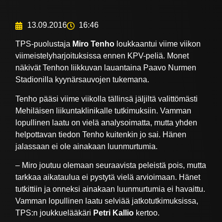
13.09.2016
16:46
TPS-puolustaja
Miro Tenho
loukkaantui viime viikon
viimeistelyharjoituksissa ennen KPV-peliä. Monet
näkivät Tenhon liikkuvan lauantaina Paavo Nurmen
Stadionilla kyynärsauvojen tukemana.
Tenho pääsi viime viikolla tällinsä jäljiltä valittömästi
Mehiläisen liikuntaklinikalle tutkimuksiin. Vamman
lopullinen laatu on vielä analysoimatta, mutta yhden
helpottavan tiedon Tenho kuitenkin jo sai. Hänen
jalassaan ei ole ainakaan luunmurtumia.
– Miro joutuu olemaan seuraavista peleistä pois, mutta
tarkkaa aikataulua ei pystytä vielä arvioimaan. Hänet
tutkittiin ja onneksi ainakaan luunmurtumia ei havaittu.
Vamman lopullinen laatu selviää jatkotutkimuksissa,
TPS:n joukkuelääkäri
Petri Kallio
kertoo.