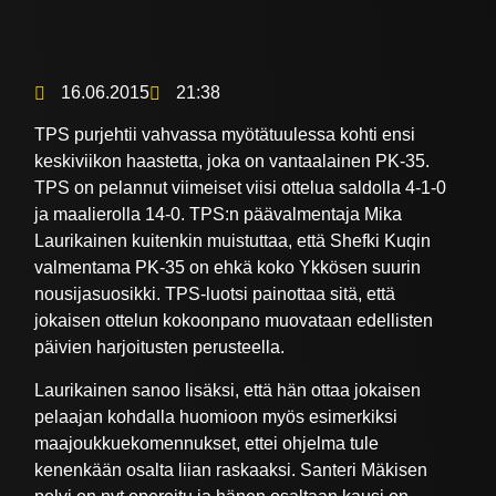
16.06.2015
21:38
TPS purjehtii vahvassa myötätuulessa kohti ensi
keskiviikon haastetta, joka on vantaalainen PK-35.
TPS on pelannut viimeiset viisi ottelua saldolla 4-1-0
ja maalierolla 14-0. TPS:n päävalmentaja Mika
Laurikainen kuitenkin muistuttaa, että Shefki Kuqin
valmentama PK-35 on ehkä koko Ykkösen suurin
nousijasuosikki. TPS-luotsi painottaa sitä, että
jokaisen ottelun kokoonpano muovataan edellisten
päivien harjoitusten perusteella.
Laurikainen sanoo lisäksi, että hän ottaa jokaisen
pelaajan kohdalla huomioon myös esimerkiksi
maajoukkuekomennukset, ettei ohjelma tule
kenenkään osalta liian raskaaksi. Santeri Mäkisen