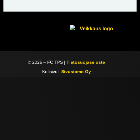
©
2026
– FC TPS |
Tietosuojaseloste
Kotisivut:
Sivustamo Oy