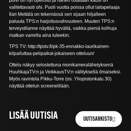
polvi on nyt operoitu ja hänen osaltaan kausi on
valitettavasti ohi. Puoli vuotta poissa ollut laitapelaaja
Ilari Mettälä on tekemässä sen sijaan hiljalleen
paluuta TPS:n harjoitusvahvuuteen. Muuten TPS:n
terveystilanne näyttää hyvältä, vaikka pieniä kolhuja
matkan varrella aina tuleekin.
TPS TV: http://tpstv.fi/pk-35-ennakko-laurikainen-
kilpailuttaa-pelipaikat-jokaiseen-otteluun/
Ottelu näkyy selostettuna monikameralähetyksenä
HuuhkajaTV:n ja VeikkausTV:n välityksellä ilmaiseksi.
Myös ravintola Pikku-Torre (os. Yliopistonkatu 30)
näyttää ottelun screeneillään.
LISÄÄ UUTISIA
UUTISARKISTO