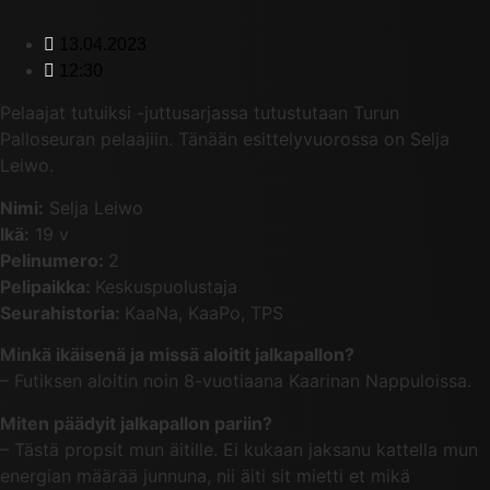
13.04.2023
12:30
Pelaajat tutuiksi -juttusarjassa tutustutaan Turun
Palloseuran pelaajiin. Tänään esittelyvuorossa on Selja
Leiwo.
Nimi:
Selja Leiwo
Ikä:
19 v
Pelinumero:
2
Pelipaikka:
Keskuspuolustaja
Seurahistoria:
KaaNa, KaaPo, TPS
Minkä ikäisenä ja missä aloitit jalkapallon?
– Futiksen aloitin noin 8-vuotiaana Kaarinan Nappuloissa.
Miten päädyit jalkapallon pariin?
– Tästä propsit mun äitille. Ei kukaan jaksanu kattella mun
energian määrää junnuna, nii äiti sit mietti et mikä