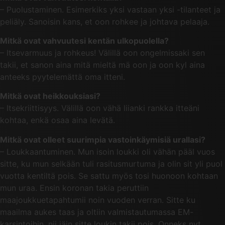
– Puolustaminen. Esimerkiks yksi vastaan yksi -tilanteet ja
peliäly. Sanoisin kans, et oon rohkee ja johtava pelaaja.
Mitkä ovat vahvuutesi kentän ulkopuolella?
– Itsevarmuus ja rohkeus! Välillä oon ongelmissaki sen
takii, et sanon aina mitä mieltä mä oon ja oon kyl aina
anteeks pyytelemättä oma itteni.
Mitkä ovat heikkouksiasi?
– Itsekriittisyys. Välillä oon vähä liianki rankka itteäni
kohtaa, enkä osaa aina levätä.
Mitkä ovat olleet suurimpia vastoinkäymisiä urallasi?
– Loukkaantuminen. Mun isoin loukki oli vähän pääl vuos
sitte, ku mun selkään tuli rasitusmurtuma ja olin sit yli puol
vuotta kentiltä pois. Se sattu myös tosi huonoon kohtaan
mun uraa. Ensin koronan takia peruttiin
maajoukkuetapahtumii noin vuoden verran. Sitte ku
maailma aukes taas ja oltiin valmistautumassa EM-
karsintoihin, nii jäin sitte loukin takii pois. Onneks nyt