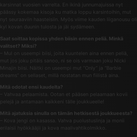
karsinnat vuosien varrelta. En ikinä junnumajuissa nyt
päässy kokemaa kisoja ku matka loppu karsintoihin, mut
nyt seuraaviin haasteisiin. Myös viime kauden liiganousu oli
kyl kovan duunin tulosta ja jäi sydämeen.
Saat soittaa kopissa yhden biisin ennen peliä. Minkä
valitset? Miksi?
– Mul on useempi biisi, joita kuuntelen aina ennen peliä,
mut jos joku pitäis sanoo, ni se ois varmaan joku Nicki
Minajin biisi. Näitki on useempi mut ”Only” ja ”Barbie
dreams” on sellaset, millä nostatan mun fiilistä aina.
Mitä odotat ensi kaudelta?
– Vahvaa pelaamista. Ootan et pääsen pelaamaan kovii
pelejä ja antamaan kaikkeni tälle joukkueelle!
Mitä ajatuksia sinulla on tämän hetkisestä joukkueesta?
– Kova jengi on kasassa. Vahva puolustuslinja ja monii
erilaisii hyökkääjii ja kova maalivahtikolmikko.