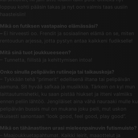
loppuu kohti pääsin takas ja nyt oon valmis taas uusiin
haasteisiin!
Mikä on futiksen vastapaino elämässäsi?
–
Ei hirveesti oo. Frendit ja sosiaalinen elämä on se, miten
rentoudun arjessa, jotta pystyn antaa kaikkeni fudikselle!
Mitä sinä tuot joukkueeseen?
– Tunnetta, fiilistä ja kehittymisen intoa!
Onko sinulla pelipäivän rutiineja tai taikauskoja?
– Tykkään tehä ”primerit” edellisenä iltana tai pelipäivän
aamuna. Sit hyvää safkaa ja musiikkia. Tärkein on kyl mun
laittautumishetki, ku saan pistää hiukset ja itteni valmiiks
ennen peliin lähtöö. Jengiläiset aina vähä nauraaki mulle ku
pelipäivän bussis mul on mukana joku peili, mut uskon
ikuisesti sanontaan ”look good, feel good, play good”.
Mikä on tähänastisen urasi mieleenpainuvin futismuisto?
–
Maajoukkuetapahtumat. Kaikki leirit, maaottelut ja