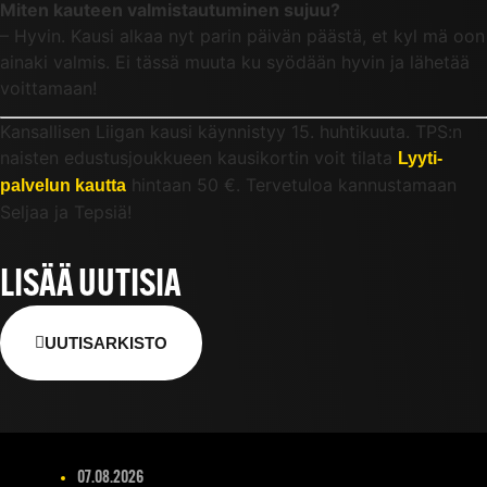
Miten kauteen valmistautuminen sujuu?
– Hyvin. Kausi alkaa nyt parin päivän päästä, et kyl mä oon
ainaki valmis. Ei tässä muuta ku syödään hyvin ja lähetää
voittamaan!
Kansallisen Liigan kausi käynnistyy 15. huhtikuuta. TPS:n
naisten edustusjoukkueen kausikortin voit tilata
Lyyti-
hintaan 50 €. Tervetuloa kannustamaan
palvelun kautta
Seljaa ja Tepsiä!
LISÄÄ UUTISIA
UUTISARKISTO
07.08.2026