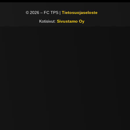
©
2026
– FC TPS |
Tietosuojaseloste
Kotisivut:
Sivustamo Oy