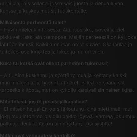
urheilulaji ois sellane, jossa sais juosta ja riehua luvan
kanssa ja kuskas mut sit futiskentälle.
Millaisesta perheestä tulet?
– Hyvin mielenkiintoisesta. Äiti, isosisko, isoveli ja viel
pikkuveli. Isäki ain tsemppaa. Meijän perheessä on kyl joka
lähtöön ihmisii. Kaikilla on ihan omat kuviot. Osa laulaa ja
taiteilee, osa kirjottaa ja lukee ja mä urheilen.
Kuka tai ketkä ovat olleet parheiten tukenasi?
– Äiti. Aina kuskannu ja syöttäny mua ja kestäny kaikki
mun mielentilat ja huonotki hetket. Ei kyl oo saanu siit
tarpeeks kiitosta, mut on kyl ollu kärsivällisin nainen ikinä.
Mitä tekisit, jos et pelaisi jalkapalloa?
– Ei mitään hajua! En oo sitä joutunu ikinä miettimää, mut
joku muu intohimo ois ollu pakko löytää. Varmaa joku muu
pallolaji. Jenkkifutis on ain näyttäny tosi siistiltä!
Mitkä ovat vahvuutesi kentällä?