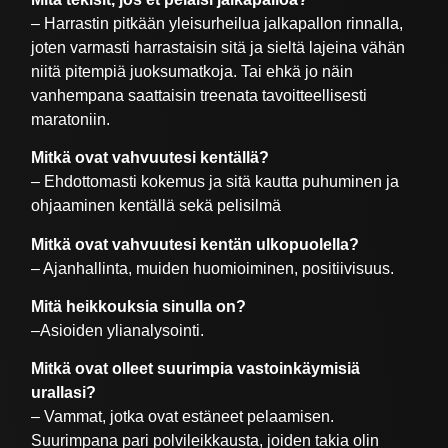
– Harrastin pitkään yleisurheilua jalkapallon rinnalla,
joten varmasti harrastaisin sitä ja sieltä lajeina vähän
niitä pitempiä juoksumatkoja. Tai ehkä jo näin
vanhempana saattaisin treenata tavoitteellisesti
maratoniin.
Mitkä ovat vahvuutesi kentällä?
– Ehdottomasti kokemus ja sitä kautta puhuminen ja
ohjaaminen kentällä sekä pelisilmä
Mitkä ovat vahvuutesi kentän ulkopuolella?
– Ajanhallinta, muiden huomioiminen, positiivisuus.
Mitä heikkouksia sinulla on?
–Asioiden ylianalysointi.
Mitkä ovat olleet suurimpia vastoinkäymisiä
urallasi?
– Vammat, jotka ovat estäneet pelaamisen.
Suurimpana pari polvileikkausta, joiden takia olin