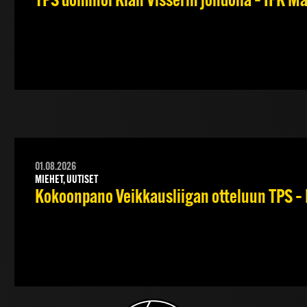
TPS dominoi Kian Visserin johdolla – IFK 
01.08.2026
MIEHET, UUTISET
Kokoonpano Veikkausliigan otteluun TPS – 