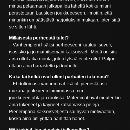
minua pelaamaan jalkapalloa lähellä kotikulmiani
perustettuun Lausteen joukkueeseen. Ilmoitin, että
minunkin on päästävä harjoituksiin mukaan, joten siitä
se sitten lähti.
Millaisesta perheestä tulet?
– Vanhempieni lisäksi perheeseeni kuuluu isoveli,
isosisko ja jo mainitsemani kaksoisveli. Meitä on siis
aina ollut aika monta, joten tylsää ei ole ollut. Paljon
ollaan aina harrastettu ja touhuttu.
Kuka tai ketkä ovat olleet parhaiten tukenasi?
–
Ehdottomasti vanhemmat. Isä oli pienestä asti
mukana joukkueen toiminnassa mm.
joukkueenjohtajan roolissa. Molemmat ovat muutenkin
aina tukeneet ja käyneet katsomassa pelejä.
Pienempänä kaksoisveljestä sai hyvän motivaation,
koska aina piti yrittää päihittää hänet.
Mitä tekisit, jos et pelaisi jalkapalloa?