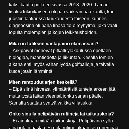
kaksi kautta putkeen sivussa 2018–2020. Tämän
lisäksi lukioikäisenä oli pari vaikeampaa kautta, kun
juostiin lääkärissä kuukaudesta toiseen, kunnes
diagnoosina oli paha lihasaitio-oireyhytmä, joka vaati
lopulta molempien jalkojen leikkaushoidon.
Mikä on futiksen vastapaino elämässäsi?
– Arkipäivät menevät pitkälti yläkoulussa opettaen
biologiaa, maantiedettä ja liikuntaa. Kesällä lomien
aikana ehtii myös vähän lyödä golfpalloja ja talvella
kutoa jotain lämmintä.
Miten rentoudut arjen keskellä?
– Eipä siinä hirveästi ylimääräisiä tunteja arkeen jää,
mutta tv:stä laitan yleensä jonku sarjan päälle.
Samalla saattaa syntyä vaikka villasukka.
Onko sinulla pelipäivän rutiineja tai taikauskoja?
– Ei ainakaan mitään taikauskoja. Pelipäivinä syön
aina jotain pastaa. Ei niitä rutiinejakaan sen enempää