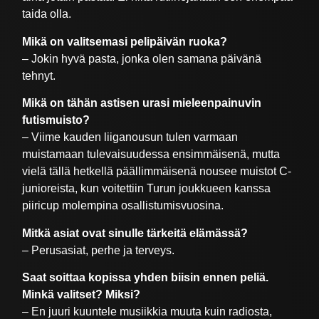
taida olla.
Mikä on valitsemasi pelipäivän ruoka?
– Jokin hyvä pasta, jonka olen samana päivänä
tehnyt.
Mikä on tähän astisen urasi mieleenpainuvin
futismuisto?
– Viime kauden liiganousun tulen varmaan
muistamaan tulevaisuudessa ensimmäisenä, mutta
vielä tällä hetkellä päällimmäisenä nousee muistot C-
junioreista, kun voitettiin Turun joukkueen kanssa
piiricup molempina osallistumisvuosina.
Mitkä asiat ovat sinulle tärkeitä elämässä?
– Perusasiat, perhe ja terveys.
Saat soittaa kopissa yhden biisin ennen peliä.
Minkä valitset? Miksi?
– En juuri kuuntele musiikkia muuta kuin radiosta,