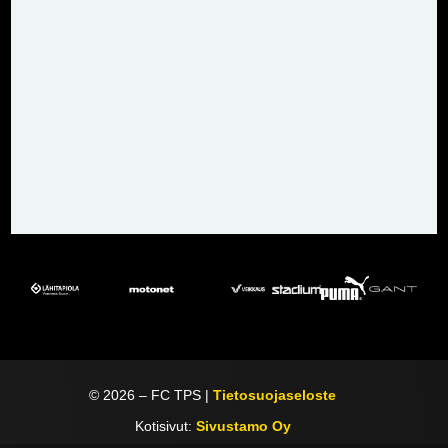
©
2026
– FC TPS |
Tietosuojaseloste
Kotisivut:
Sivustamo Oy