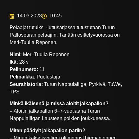
14.03.2023
10:45
Pelaajat tutuiksi -juttusarjassa tutustutaan Turun
Palloseuran pelaajiin. Tänään esittelyvuorossa on
Meri-Tuulia Reponen.
Nimi:
Meri-Tuulia Reponen
Ikä:
28 v
Pelinumero:
11
Pelipaikka:
Puolustaja
Seurahistoria:
Turun Nappulaliiga, Pyrkivä, TuWe,
TPS
Minkä ikäisenä ja missä aloitit jalkapallon?
–
Aloitin jalkapallon 6–7-vuotiaana Turun
Nappulaliigan Lausteen poikien joukkueessa.
Miten päädyit jalkapallon pariin?
– Minun kaksoisveljeni oli mennyt hieman ennen