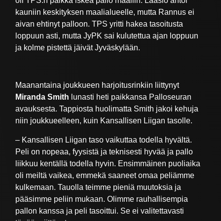
oli TPS:n paikka iskeä pallo maaliin. Laasio antoi
kauniin keskityksen maalialueelle, mutta Rannus ei
aivan ehtinyt palloon. TPS yritti hakea tasoitusta
loppuun asti, mutta JyPK sai kulutettua ajan loppuun
ja kolme pistettä jäivät Jyväskylään.
Maanantaina joukkueen harjoitusrinkiin liittynyt
Miranda Smith
lunasti heti paikkansa Palloseuran
avauksesta. Tappiosta huolimatta Smith jakoi kehuja
niin joukkueelleen, kuin Kansallisen Liigan tasolle.
– Kansallisen Liigan taso vaikuttaa todella hyvältä.
Peli on nopeaa, fyysistä ja teknisesti hyvää ja pallo
liikkuu kentällä todella hyvin. Ensimmäinen puoliaika
oli meiltä vaikea, emmekä saaneet omaa peliämme
kulkemaan. Tauolla teimme pieniä muutoksia ja
pääsimme peliin mukaan. Olimme rauhallisempia
pallon kanssa ja peli tasoittui. Se ei valitettavasti