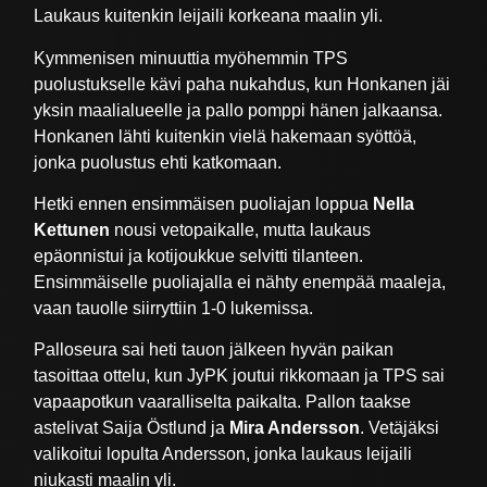
Laukaus kuitenkin leijaili korkeana maalin yli.
Kymmenisen minuuttia myöhemmin TPS
puolustukselle kävi paha nukahdus, kun Honkanen jäi
yksin maalialueelle ja pallo pomppi hänen jalkaansa.
Honkanen lähti kuitenkin vielä hakemaan syöttöä,
jonka puolustus ehti katkomaan.
Hetki ennen ensimmäisen puoliajan loppua
Nella
Kettunen
nousi vetopaikalle, mutta laukaus
epäonnistui ja kotijoukkue selvitti tilanteen.
Ensimmäiselle puoliajalla ei nähty enempää maaleja,
vaan tauolle siirryttiin 1-0 lukemissa.
Palloseura sai heti tauon jälkeen hyvän paikan
tasoittaa ottelu, kun JyPK joutui rikkomaan ja TPS sai
vapaapotkun vaaralliselta paikalta. Pallon taakse
astelivat Saija Östlund ja
Mira Andersson
. Vetäjäksi
valikoitui lopulta Andersson, jonka laukaus leijaili
niukasti maalin yli.