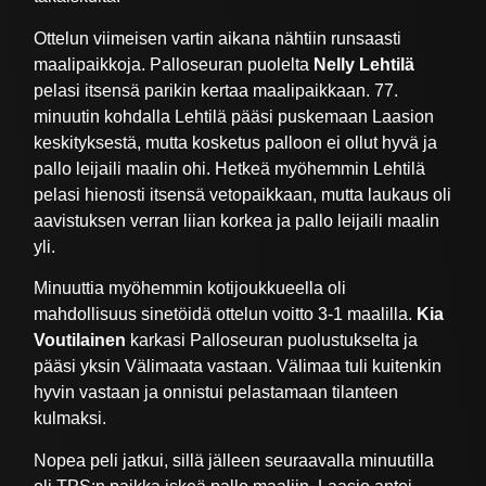
Ottelun viimeisen vartin aikana nähtiin runsaasti
maalipaikkoja. Palloseuran puolelta
Nelly Lehtilä
pelasi itsensä parikin kertaa maalipaikkaan. 77.
minuutin kohdalla Lehtilä pääsi puskemaan Laasion
keskityksestä, mutta kosketus palloon ei ollut hyvä ja
pallo leijaili maalin ohi. Hetkeä myöhemmin Lehtilä
pelasi hienosti itsensä vetopaikkaan, mutta laukaus oli
aavistuksen verran liian korkea ja pallo leijaili maalin
yli.
Minuuttia myöhemmin kotijoukkueella oli
mahdollisuus sinetöidä ottelun voitto 3-1 maalilla.
Kia
Voutilainen
karkasi Palloseuran puolustukselta ja
pääsi yksin Välimaata vastaan. Välimaa tuli kuitenkin
hyvin vastaan ja onnistui pelastamaan tilanteen
kulmaksi.
Nopea peli jatkui, sillä jälleen seuraavalla minuutilla