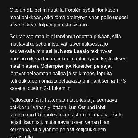
Ottelun 51. peliminuutilla Forstén syötti Honkasen
maalipaikkaan, eikä tämä erehtynyt, vaan pallo upposi
aivan oikean tolpan juuresta sisään.
Seuraavaa maalia ei tarvinnut odottaa pitkään, sillä
mustavalkoiset onnistuivat kavennuksessa jo
seuraavalla minuutilla.
Netta Laasio
teki hyvän
nousun oikeaa laitaa pitkin ja antoi hyvän keskityksen
maalin eteen. Molempien joukkueiden pelaajat
lähtivät pelaamaan palloa ja se kimposi lopulta
kotijoukkueen omasta pelaajasta ohi Tähtisen ja TPS
kavensi ottelun 2-1 lukemiin.
Palloseura lähti hakemaan tasoitusta ja seuraava
paikka tuli vähän yllättäen, kun Östlund lähti
laukomaan liki puolesta kentästä kohti maalia. Pallo
leijaili kauniisti, mutta aavistuksen verran liian
korkeana, sillä ylärima pelasti kotijoukkueen
takaiskulta.