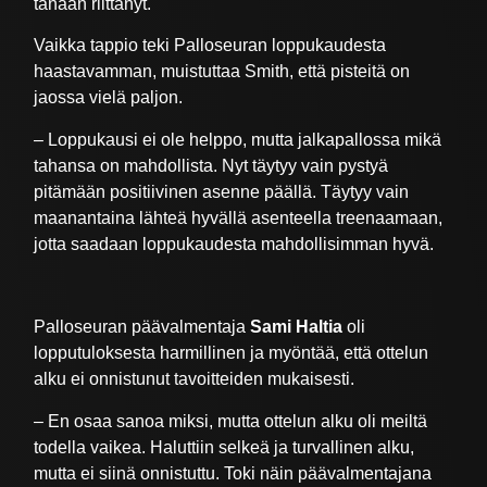
tänään riittänyt.
Vaikka tappio teki Palloseuran loppukaudesta
haastavamman, muistuttaa Smith, että pisteitä on
jaossa vielä paljon.
– Loppukausi ei ole helppo, mutta jalkapallossa mikä
tahansa on mahdollista. Nyt täytyy vain pystyä
pitämään positiivinen asenne päällä. Täytyy vain
maanantaina lähteä hyvällä asenteella treenaamaan,
jotta saadaan loppukaudesta mahdollisimman hyvä.
Palloseuran päävalmentaja
Sami Haltia
oli
lopputuloksesta harmillinen ja myöntää, että ottelun
alku ei onnistunut tavoitteiden mukaisesti.
– En osaa sanoa miksi, mutta ottelun alku oli meiltä
todella vaikea. Haluttiin selkeä ja turvallinen alku,
mutta ei siinä onnistuttu. Toki näin päävalmentajana