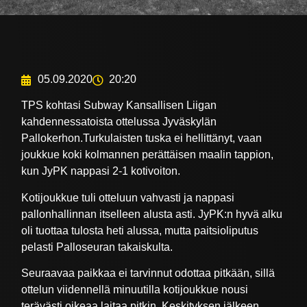
05.09.2020
20:20
TPS kohtasi Subway Kansallisen Liigan
kahdennessatoista ottelussa Jyväskylän
Pallokerhon.Turkulaisten tuska ei hellittänyt, vaan
joukkue koki kolmannen perättäisen maalin tappion,
kun JyPK nappasi 2-1 kotivoiton.
Kotijoukkue tuli otteluun vahvasti ja nappasi
pallonhallinnan itselleen alusta asti. JyPK:n hyvä alku
oli tuottaa tulosta heti alussa, mutta paitsioliputus
pelasti Palloseuran takaiskulta.
Seuraavaa paikkaa ei tarvinnut odottaa pitkään, sillä
ottelun viidennellä minuutilla kotijoukkue nousi
terävästi oikeaa laitaa pitkin. Keskityksen jälkeen