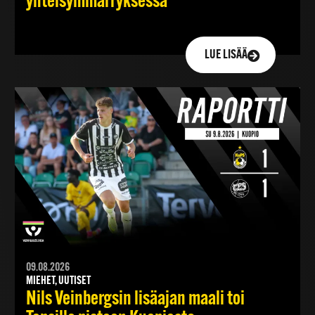
yhteisymmärryksessä
LUE LISÄÄ
09.08.2026
MIEHET, UUTISET
Nils Veinbergsin lisäajan maali toi