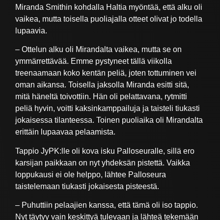
Miranda Smithin kohdalla Haltia myöntää, että alku oli
vaikea, mutta toisella puoliajalla otteet olivat jo todella
lupaavia.
– Ottelun alku oli Mirandalta vaikea, mutta se on
ymmärrettävää. Emme pystyneet tällä viikolla
treenaamaan koko kentän peliä, joten tottuminen vei
oman aikansa. Toisella jaksolla Miranda esitti sitä,
mitä häneltä toivottiin. Hän oli pelattavana, rytmitti
peliä hyvin, voitti kaksinkamppailuja ja taisteli tiukasti
jokaisessa tilanteessa. Toinen puoliaika oli Mirandalta
erittäin lupaavaa pelaamista.
Tappio JyPK:lle oli kova isku Palloseuralle, sillä ero
karsijan paikkaan on nyt yhdeksän pistettä. Vaikka
loppukausi ei ole helppo, lähtee Palloseura
taistelemaan tiukasti jokaisesta pisteestä.
– Puhuttiin pelaajien kanssa, että tämä oli iso tappio.
Nyt täytyy vain keskittyä tulevaan ja lähteä tekemään