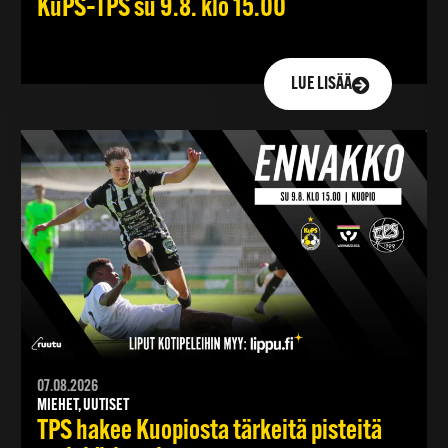
KuPS–TPS su 9.8. klo 15.00
LUE LISÄÄ
07.08.2026
MIEHET, UUTISET
TPS hakee Kuopiosta tärkeitä pisteitä