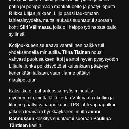
pallo jäi pomppimaan maalialueelle ja päätyi lopulta
Riikka Liljan
jalkaan. Lilja pääsi laukomaan
lähietäisyydeltä, mutta laukaus suuntautui suoraan
kohti
Siiri Välimaata
, jolla oli helppo työ napata pallo
syliinsä.
Kotijoukkueen seuraava vaarallinen paikka tuli
yhdeksännellä minuutilla.
Tiina Tiainen
nousi
vahvasti puolustuksen läpi ja antoi hyvän pystysyötön
Liljalle, jonka poikkisyöttö ei kuitenkaan päätynyt
kenenkään jalkaan, vaan tilanne päättyi
maalipotkuun.
Kaksikko oli pahanteossa myös minuuttia
myöhemmin, mutta tällä kertaa Välimaata rikottiin ja
tilanne päättyi vapaapotkuun. TPS lähti vapaapotkun
jälkeen terävään hyökkäykseen, mutta
Jenni
Rannuksen
keskitys suuntautui suoraan
Pauliina
Tähtisen
käsiin.