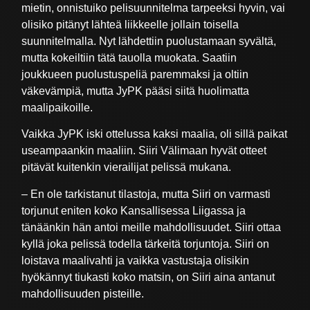
mietin, onnistuiko pelisuunnitelma tarpeeksi hyvin, vai
olisiko pitänyt lähteä liikkeelle jollain toisella
suunnitelmalla. Nyt lähdettiin puolustamaan syvältä,
mutta kokeiltiin tätä tauolla muokata. Saatiin
joukkueen puolustuspeliä paremmaksi ja oltiin
väkevämpiä, mutta JyPK pääsi siitä huolimatta
maalipaikoille.
Vaikka JyPK iski ottelussa kaksi maalia, oli sillä paikat
useampaankin maaliin. Siiri Välimaan hyvät otteet
pitävät kuitenkin vierailijat pelissä mukana.
– En ole tarkistanut tilastoja, mutta Siiri on varmasti
torjunut eniten koko Kansallisessa Liigassa ja
tänäänkin hän antoi meille mahdollisuudet. Siiri ottaa
kyllä joka pelissä todella tärkeitä torjuntoja. Siiri on
loistava maalivahti ja vaikka vastustaja olisikin
hyökännyt tiukasti koko matsin, on Siiri aina antanut
mahdollisuuden pisteille.