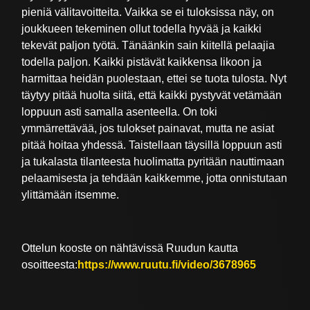
pieniä välitavoitteita. Vaikka se ei tuloksissa näy, on
joukkueen tekeminen ollut todella hyvää ja kaikki
tekevät paljon työtä. Tänäänkin sain kiitellä pelaajia
todella paljon. Kaikki pistävät kaikkensa likoon ja
harmittaa heidän puolestaan, ettei se tuota tulosta. Nyt
täytyy pitää huolta siitä, että kaikki pystyvät vetämään
loppuun asti samalla asenteella. On toki
ymmärrettävää, jos tulokset painavat, mutta ne asiat
pitää hoitaa yhdessä. Taistellaan täysillä loppuun asti
ja tukalasta tilanteesta huolimatta pyritään nauttimaan
pelaamisesta ja tehdään kaikkemme, jotta onnistutaan
ylittämään itsemme.
Ottelun kooste on nähtävissä Ruudun kautta
osoitteesta:
https://www.ruutu.fi/video/3678965