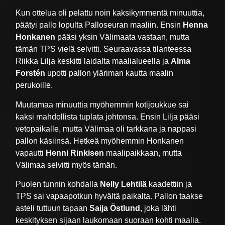
Kun ottelua oli pelattu noin kaksikymmentä minuuttia,
päätyi pallo lopulta Palloseuran maaliin. Ensin
Henna
Honkanen
pääsi yksin Välimaata vastaan, mutta
tämän TPS vielä selvitti. Seuraavassa tilanteessa
Riikka Lilja keskitti laidalta maalialueella ja
Alma
Forstén
upotti pallon yläriman kautta maalin
perukoille.
Muutamaa minuuttia myöhemmin kotijoukkue sai
kaksi mahdollista tuplata johtonsa. Ensin Lilja pääsi
vetopaikalle, mutta Välimaa oli tarkkana ja nappasi
pallon käsiinsä. Hetkeä myöhemmin Honkanen
vapautti
Henni Rinkisen
maalipaikkaan, mutta
Välimaa selvitti myös tämän.
Puolen tunnin kohdalla
Nelly Lehtilä
kaadettiin ja
TPS sai vapaapotkun hyvältä paikalta. Pallon taakse
asteli tuttuun tapaan
Saija Östlund
, joka lähti
keskityksen sijaan laukomaan suoraan kohti maalia.