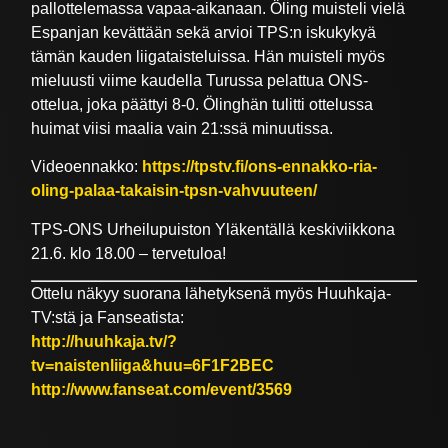
pallottelemassa vapaa-aikanaan. Öling muisteli vielä
Espanjan kevättään sekä arvioi TPS:n iskukykyä
tämän kauden liigataisteluissa. Hän muisteli myös
mieluusti viime kaudella Turussa pelattua ONS-
ottelua, joka päättyi 8-0. Ölinghän tulitti ottelussa
huimat viisi maalia vain 21:ssä minuutissa.
Videoennakko:
https://tpstv.fi/ons-ennakko-ria-
oling-palaa-takaisin-tpsn-vahvuuteen/
TPS-ONS Urheilupuiston Yläkentällä keskiviikkona
21.6. klo 18.00 – tervetuloa!
Ottelu näkyy suorana lähetyksenä myös Huuhkaja-
TV:stä ja Fanseatista:
http://huuhkaja.tv/?
tv=naistenliiga&huu=6F1F2BEC
http://www.fanseat.com/event/3569