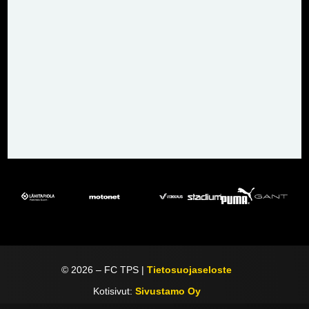
©
2026
– FC TPS |
Tietosuojaseloste
Kotisivut:
Sivustamo Oy