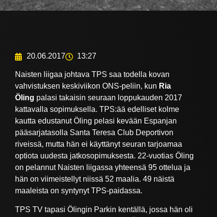
20.06.2017
13:27
Naisten liigaa johtava TPS saa todella kovan
vahvistuksen keskiviikon ONS-peliin, kun
Ria
Öling
palasi takaisin seuraan loppukauden 2017
kattavalla sopimuksella. TPS:ää edelliset kolme
kautta edustanut Öling pelasi kevään Espanjan
pääsarjatasolla Santa Teresa Club Deportivon
riveissä, mutta hän ei käyttänyt seuran tarjoamaa
optiota uudesta jatkosopimuksesta. 22-vuotias Öling
on pelannut Naisten liigassa yhteensä 95 ottelua ja
hän on viimeistellyt niissä 52 maalia. 49 näistä
maaleista on syntynyt TPS-paidassa.
TPS TV tapasi Ölingin Parkin kentällä, jossa hän oli