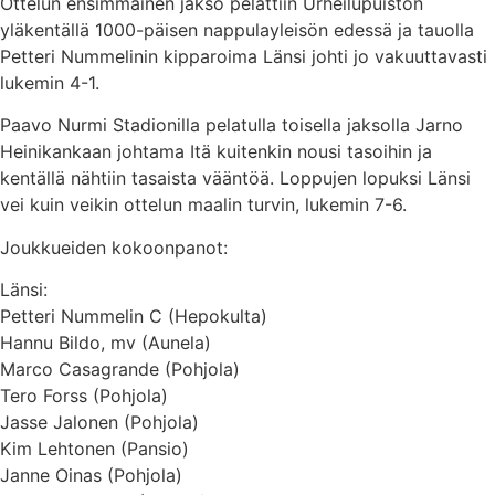
Ottelun ensimmäinen jakso pelattiin Urheilupuiston
yläkentällä 1000-päisen nappulayleisön edessä ja tauolla
Petteri Nummelinin kipparoima Länsi johti jo vakuuttavasti
lukemin 4-1.
Paavo Nurmi Stadionilla pelatulla toisella jaksolla Jarno
Heinikankaan johtama Itä kuitenkin nousi tasoihin ja
kentällä nähtiin tasaista vääntöä. Loppujen lopuksi Länsi
vei kuin veikin ottelun maalin turvin, lukemin 7-6.
Joukkueiden kokoonpanot:
Länsi:
Petteri Nummelin C (Hepokulta)
Hannu Bildo, mv (Aunela)
Marco Casagrande (Pohjola)
Tero Forss (Pohjola)
Jasse Jalonen (Pohjola)
Kim Lehtonen (Pansio)
Janne Oinas (Pohjola)