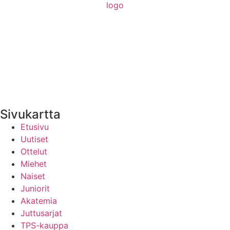
Medialle
Yhteystiedot
Uutisten RSS-syöte
Sivukartta
Etusivu
Uutiset
Ottelut
Miehet
Naiset
Juniorit
Akatemia
Juttusarjat
TPS-kauppa