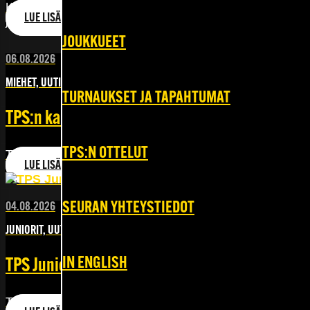
Kreikkalaishyökkääjä Theodoros Tsirigotis ei jatka Turun 
LUE LISÄÄ
joukkueesta. Tuolloin lainasopimuksen[…]
JOUKKUEET
06.08.2026
MIEHET, UUTISET
TURNAUKSET JA TAPAHTUMAT
TPS:n kausikortit tuovat iloa Tukenasi ry:n nuoril
TPS:N OTTELUT
TPS Jalkapallon kausikortteja on mahdollista ostaa myös lah
LUE LISÄÄ
yksityishenkilö[…]
SEURAN YHTEYSTIEDOT
04.08.2026
JUNIORIT, UUTISET
IN ENGLISH
TPS Juniorijalkapallon kausijulkaisu 2026 nyt l
TPS Juniorijalkapallon kausijulkaisu vuosimallia 2026 on