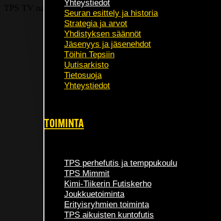
Yhteystiedot
TPS TV nappasi Saarikiven myös perjantain pelin otteluennakk
Seuran esittely ja historia
Strategia ja arvot
Yhdistyksen säännöt
Jäsenyys ja jäsenehdot
Töihin Tepsiin
Uutisarkisto
Tietosuoja
Yhteystiedot
TOIMINTA
TPS perhefutis ja temppukoulu
TPS Mimmit
Kimi-Tiikerin Futiskerho
Joukkuetoiminta
Erityisryhmien toiminta
TPS aikuisten kuntofutis