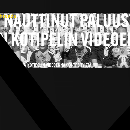
N NAUTTINUT PALUU
hreads
N KOTIPELIN VIDEO
TSO PERJANTAIN KOTIPELIN VIDEOENNAKKO TPS TV:STÄ