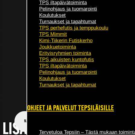
TPS iltapäivätoiminta
Pelinohjaus ja tuomarointi
Koulutukset
Turnaukset ja tapahtumat
TPS perhefutis ja temppukoulu
TPS Mimmit
Kimi-Tiikerin Futiskerho
Joukkuetoiminta
Erityisryhmien toiminta
TPS aikuisten kuntofutis
TPS iltapäivätoiminta
Pelinohjaus ja tuomarointi
Koulutukset
Turnaukset ja tapahtumat
OHJEET JA PALVELUT TEPSILÄISILLE
NAPSAUTA HYVÄKSYÄKSESI TÄMÄN PALVELUN EVÄSTEET
LISÄÄ UUTISIA
Tervetuloa Tepsiin – Tästä mukaan toimint