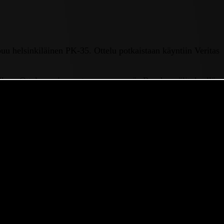
puu helsinkiläinen PK-35. Ottelu potkaistaan käyntiin Veritas
alkua. Ottelua voi seurata suorana myös Ruudun välityksellä.
 kovaa. Kakkossijaa pitää vielä toistaiseksi hallussaan Jaro,
kkansa sopassa on vielä myös Joensuun JIPPO:lla, joka on
i aiemmin kuluvan Ykkösliiga-kauden aikana. Perjantain
enkin päättyneet tasapeleihin. Huhtikuussa pisteet jaettiin
 hahmo on ollut
Albijon Muzaci
, joka on viimeistellyt kaikki
JK Akatemian verkkoon laukoi
Niilo Saarikivi
. Saarikivi palasi
ästä linkistä
.