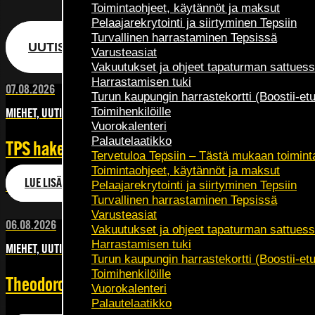
Toimintaohjeet, käytännöt ja maksut
Pelaajarekrytointi ja siirtyminen Tepsiin
Turvallinen harrastaminen Tepsissä
UUTISARKISTO
Varusteasiat
Vakuutukset ja ohjeet tapaturman sattues
Harrastamisen tuki
07.08.2026
Turun kaupungin harrastekortti (Boostii-etu
Toimihenkilöille
MIEHET, UUTISET
Vuorokalenteri
Palautelaatikko
TPS hakee Kuopiosta tärkeitä pisteitä sarjakärj
Tervetuloa Tepsiin – Tästä mukaan toimint
Toimintaohjeet, käytännöt ja maksut
LUE LISÄÄ
Pelaajarekrytointi ja siirtyminen Tepsiin
Veikkausliiga jatkuu sunnuntaina 9. elokuuta, kun TPS ma
Turvallinen harrastaminen Tepsissä
Varusteasiat
06.08.2026
Vakuutukset ja ohjeet tapaturman sattues
Harrastamisen tuki
MIEHET, UUTISET
Turun kaupungin harrastekortti (Boostii-etu
Toimihenkilöille
Theodoros Tsirigotis ei jatka TPS:n riveissä
Vuorokalenteri
Palautelaatikko