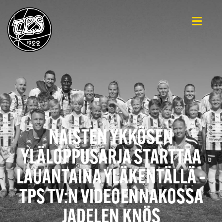
NAISTEN YKKÖSEN
YLÄLOPPUSARJA STARTTAA
LAUANTAINA YLÄKENTÄLLÄ –
TPS TV:N VIDEOENNAKOSSA
JADELEN KNÖS