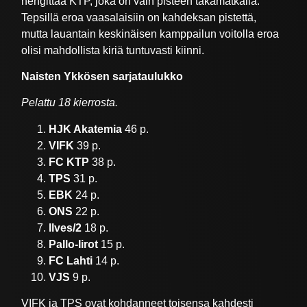
hengittää KTP, joka on vain pisteen takamatkalla.
Tepsillä eroa vaasalaisiin on kahdeksan pistettä,
mutta lauantain keskinäisen kamppailun voitolla eroa
olisi mahdollista kiriä tuntuvasti kiinni.
Naisten Ykkösen sarjataulukko
Pelattu 18 kierrosta.
HJK Akatemia
46 p.
VIFK
39 p.
FC KTP
38 p.
TPS
31 p.
EBK
24 p.
ONS
22 p.
Ilves/2
18 p.
Pallo-Iirot
15 p.
FC Lahti
14 p.
VJS
9 p.
VIFK ja TPS ovat kohdanneet toisensa kahdesti