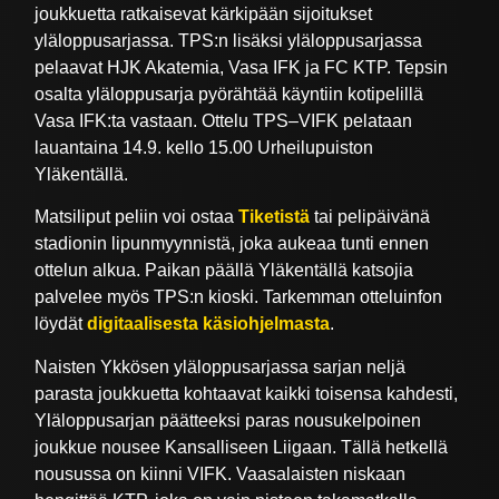
joukkuetta ratkaisevat kärkipään sijoitukset
yläloppusarjassa. TPS:n lisäksi yläloppusarjassa
pelaavat HJK Akatemia, Vasa IFK ja FC KTP. Tepsin
osalta yläloppusarja pyörähtää käyntiin kotipelillä
Vasa IFK:ta vastaan. Ottelu TPS–VIFK pelataan
lauantaina 14.9. kello 15.00 Urheilupuiston
Yläkentällä.
Matsiliput peliin voi ostaa
Tiketistä
tai pelipäivänä
stadionin lipunmyynnistä, joka aukeaa tunti ennen
ottelun alkua. Paikan päällä Yläkentällä katsojia
palvelee myös TPS:n kioski. Tarkemman otteluinfon
löydät
digitaalisesta käsiohjelmasta
.
Naisten Ykkösen yläloppusarjassa sarjan neljä
parasta joukkuetta kohtaavat kaikki toisensa kahdesti,
Yläloppusarjan päätteeksi paras nousukelpoinen
joukkue nousee Kansalliseen Liigaan. Tällä hetkellä
nousussa on kiinni VIFK. Vaasalaisten niskaan