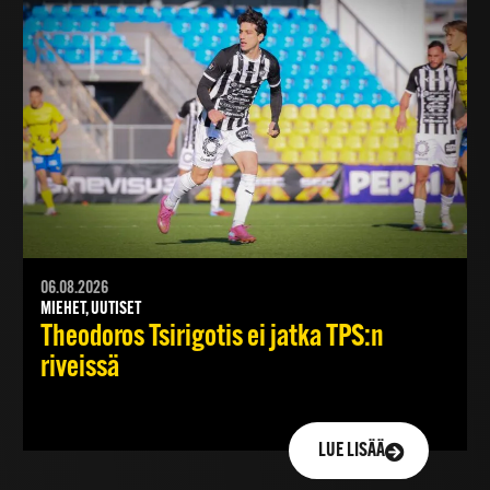
06.08.2026
MIEHET, UUTISET
Theodoros Tsirigotis ei jatka TPS:n
riveissä
LUE LISÄÄ