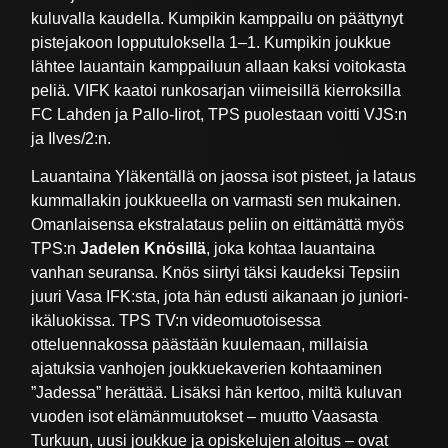
kuluvalla kaudella. Kumpikin kamppailu on päättynyt
pistejakoon lopputuloksella 1–1. Kumpikin joukkue
lähtee lauantain kamppailuun allaan kaksi voitokasta
peliä. VIFK kaatoi runkosarjan viimeisillä kierroksilla
FC Lahden ja Pallo-Iirot, TPS puolestaan voitti VJS:n
ja Ilves/2:n.
Lauantaina Yläkentällä on jaossa isot pisteet, ja lataus
kummallakin joukkueella on varmasti sen mukainen.
Omanlaisensa ekstralataus peliin on eittämättä myös
TPS:n
Jadelen Knösillä
, joka kohtaa lauantaina
vanhan seuransa. Knös siirtyi täksi kaudeksi Tepsiin
juuri Vasa IFK:sta, jota hän edusti aikanaan jo juniori-
ikäluokissa. TPS TV:n videomuotoisessa
otteluennakossa päästään kuulemaan, millaisia
ajatuksia vanhojen joukkuekaverien kohtaaminen
”Jadessa” herättää. Lisäksi hän kertoo, miltä kuluvan
vuoden isot elämänmuutokset – muutto Vaasasta
Turkuun, uusi joukkue ja opiskelujen aloitus – ovat