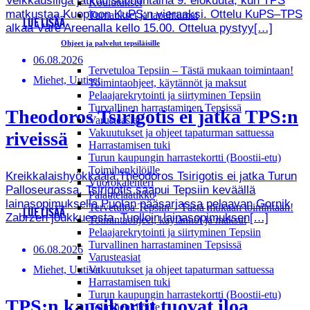
Veikkausliiga jatkuu sunnuntaina 9. elokuuta, kun TPS
Koulutukset
matkustaa Kuopioon KuPS:n vieraaksi. Ottelu KuPS–TPS
Turnaukset ja tapahtumat
LUE LISÄÄ
alkaa Väre Areenalla kello 15.00. Ottelua pystyy[…]
Ohjeet ja palvelut tepsiläisille
06.08.2026
Tervetuloa Tepsiin – Tästä mukaan toimintaan!
Miehet, Uutiset
Toimintaohjeet, käytännöt ja maksut
Pelaajarekrytointi ja siirtyminen Tepsiin
Turvallinen harrastaminen Tepsissä
Theodoros Tsirigotis ei jatka TPS:n
Varusteasiat
Vakuutukset ja ohjeet tapaturman sattuessa
riveissä
Harrastamisen tuki
Turun kaupungin harrastekortti (Boostii-etu)
Toimihenkilöille
Kreikkalaishyökkääjä Theodoros Tsirigotis ei jatka Turun
Vuorokalenteri
Palloseurassa. Tsirigotis saapui Tepsiin keväällä
Palautelaatikko
lainasopimuksella Puolan pääsarjassa pelaavan Gornik
Tervetuloa Tepsiin – Tästä mukaan toimintaan!
LUE LISÄÄ
Zabrzen joukkueesta. Tuolloin lainasopimuksen[…]
Toimintaohjeet, käytännöt ja maksut
Pelaajarekrytointi ja siirtyminen Tepsiin
Turvallinen harrastaminen Tepsissä
06.08.2026
Varusteasiat
Miehet, Uutiset
Vakuutukset ja ohjeet tapaturman sattuessa
Harrastamisen tuki
Turun kaupungin harrastekortti (Boostii-etu)
TPS:n kausikortit tuovat iloa
Toimihenkilöille