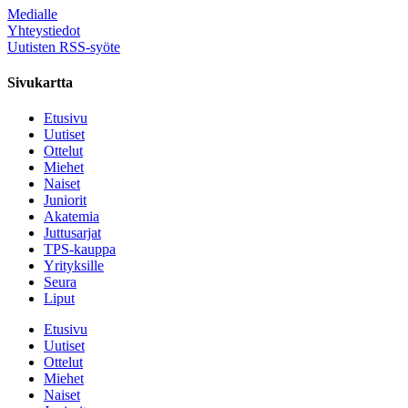
Medialle
Yhteystiedot
Uutisten RSS-syöte
Sivukartta
Etusivu
Uutiset
Ottelut
Miehet
Naiset
Juniorit
Akatemia
Juttusarjat
TPS-kauppa
Yrityksille
Seura
Liput
Etusivu
Uutiset
Ottelut
Miehet
Naiset