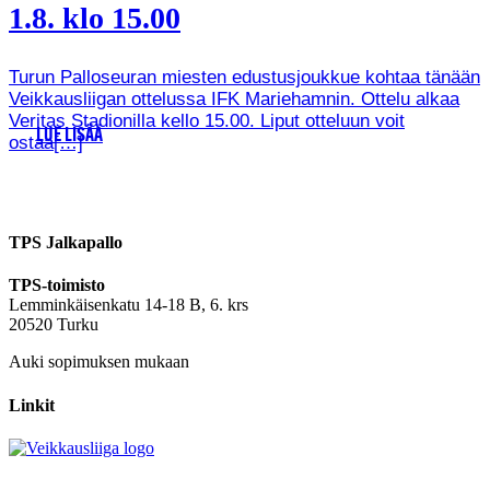
1.8. klo 15.00
Turun Palloseuran miesten edustusjoukkue kohtaa tänään
Veikkausliigan ottelussa IFK Mariehamnin. Ottelu alkaa
Veritas Stadionilla kello 15.00. Liput otteluun voit
LUE LISÄÄ
ostaa[…]
TPS Jalkapallo
TPS-toimisto
Lemminkäisenkatu 14-18 B, 6. krs
20520 Turku
Auki sopimuksen mukaan
Linkit