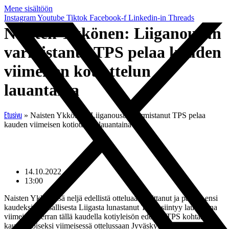
Mene sisältöön
Instagram
Youtube
Tiktok
Facebook-f
Linkedin-in
Threads
Naisten Ykkönen: Liiganousun
varmistanut TPS pelaa kauden
viimeisen kotiottelun
lauantaina
»
Naisten Ykkönen: Liiganousun varmistanut TPS pelaa
Etusivu
kauden viimeisen kotiottelun lauantaina
14.10.2022
13:00
Naisten Ykkösessä neljä edellistä otteluaan voittanut ja paikan ensi
kaudeksi Kansallisesta Liigasta lunastanut TPS esiintyy lauantaina
viimeisen kerran tällä kaudella kotiyleisön edessä. TPS kohtaa
kauden toiseksi viimeisessä ottelussaan Jyväskylän Pallokerhon.