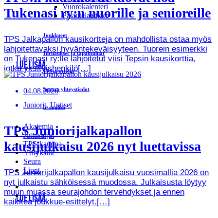
Vuorokalenteri
Tukenasi ry:n nuorille ja senioreille
Palautelaatikko
Joukkueet
TPS Jalkapallon kausikortteja on mahdollista ostaa myös
lahjoitettavaksi hyväntekeväisyyteen. Tuorein esimerkki
Turnaukset ja tapahtumat
on Tukenasi ry:lle lahjoitetut viisi Tepsin kausikorttia,
LUE LISÄÄ
jotka yksityishenkilö[…]
TPS:n ottelut
Seuran yhteystiedot
04.08.2026
Juniorit, Uutiset
In english
Akatemia
TPS Juniorijalkapallon
Juttusarjat
kausijulkaisu 2026 nyt luettavissa
TPS-kauppa
Yrityksille
Seura
Liput
TPS Juniorijalkapallon kausijulkaisu vuosimallia 2026 on
nyt julkaistu sähköisessä muodossa. Julkaisusta löytyy
muun muassa seurajohdon tervehdykset ja ennen
LUE LISÄÄ
kaikkea joukkue-esittelyt.[…]