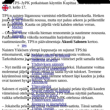
Ottelu TPS–JyPK potkaistaan käyntiin Kupittaa 5:llä lauantaina
15.10. kello 17.
TPS:n naisten liiganousu varmistui edellisellä kierroksella. Hetken
Uutiset
joukkue sai fiilistellä nousua, mutta nyt paluu arkeen ja pelikentille
Ottelut
on tapahtunut. Kautta on jäljellä vielä kahden ottelun verran.
Miehet
Naiset
– Otimme viime viikolla hieman rennommin ja nautimme noususta.
Juniorit
Palasimme tällä viikolla normaaliin harjoitusrytmiin ja
vaatimustasolle, TPS:n päävalmentaja
Akusti Salonen
kertoo.
TPS
Naisten Ykkösen ylempi loppusarja on sujunut TPS:ltä
erinomaisesti, sillä joukkue on seilannut voitosta voittoon.
Seuran esittely ja historia
Tarkoituksena ja tavoitteena on jatkaa viimeiset pelit samalla tiellä.
Strategia ja arvot
Yhdistyksen säännöt
– Nyt meillä on uudet tavoitteet loppukaudeksi. Haluamme voittaa
Jäsenyys ja jäsenehdot
molemmat jäljellä olevat ottelut ja saada hyvät tulokset. Teemme
Töihin Tepsiin
käytännössä niitä asioita, joita olemme tehneet läpi kauden ja jotka
Uutisarkisto
ovat tuoneet hyvää tulosta, Salonen sanoo.
Tietosuoja
Yhteystiedot
Salonen ei epäile, etteivätkö pelaajat haluaisi pelata täysillä kauden
Seuran esittely ja historia
viimeisissä otteluissa. Kotiyleisölle TPS haluaa näyttää parhaansa,
Strategia ja arvot
vaikka urheilullista panosta ei enää JyPK-ottelussa olekaan.
Yhdistyksen säännöt
Jäsenyys ja jäsenehdot
– Jokaisella pelaajalla riittää varmasti motivaatiota. Tässä samalla
Töihin Tepsiin