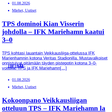
01.08.2026
Miehet, Uutiset
TPS dominoi Kian Visserin
johdolla – IFK Mariehamn kaatui
3–0
TPS kohtasi lauantain Veikkausliiga-ottelussa IFK
Marienhamnin kotona Veritas Stadionilla. Mustavalkoiset
onnistuivat pitämään täyden pistepotin kotona 3–0-
LUE LISÄÄ
voitolla. TPS ja IFK Mariehamn[…]
01.08.2026
Miehet, Uutiset
Kokoonpano Veikkausliigan
otteluun TPS – IFK Mariehamn la