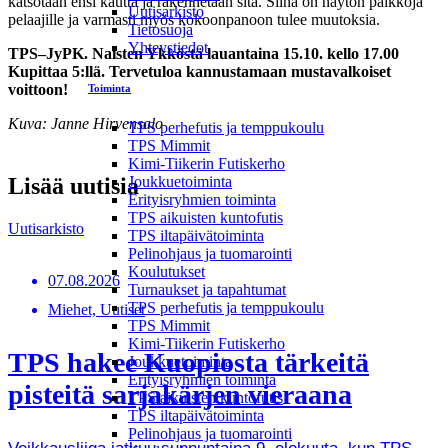
katsotaan ensi kautta ja rakennetaan sitä. Siinä on näytön paikkoja
Uutisarkisto
pelaajille ja varmasti myös kokoonpanoon tulee muutoksia.
Tietosuoja
Yhteystiedot
TPS–JyPK. Naisten Ykköstä lauantaina 15.10. kello 17.00
Kupittaa 5:llä. Tervetuloa kannustamaan mustavalkoiset
voittoon!
Toiminta
Kuva: Janne Hirvensalo
TPS perhefutis ja temppukoulu
TPS Mimmit
Kimi-Tiikerin Futiskerho
Lisää uutisia
Joukkuetoiminta
Erityisryhmien toiminta
TPS aikuisten kuntofutis
Uutisarkisto
TPS iltapäivätoiminta
Pelinohjaus ja tuomarointi
Koulutukset
07.08.2026
Turnaukset ja tapahtumat
TPS perhefutis ja temppukoulu
Miehet, Uutiset
TPS Mimmit
Kimi-Tiikerin Futiskerho
TPS hakee Kuopiosta tärkeitä
Joukkuetoiminta
Erityisryhmien toiminta
pisteitä sarjakärjen vieraana
TPS aikuisten kuntofutis
TPS iltapäivätoiminta
Pelinohjaus ja tuomarointi