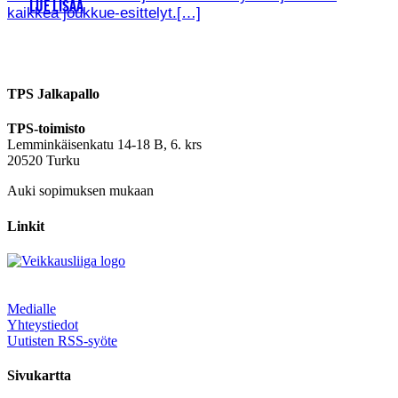
LUE LISÄÄ
kaikkea joukkue-esittelyt.[…]
TPS Jalkapallo
TPS-toimisto
Lemminkäisenkatu 14-18 B, 6. krs
20520 Turku
Auki sopimuksen mukaan
Linkit
Medialle
Yhteystiedot
Uutisten RSS-syöte
Sivukartta