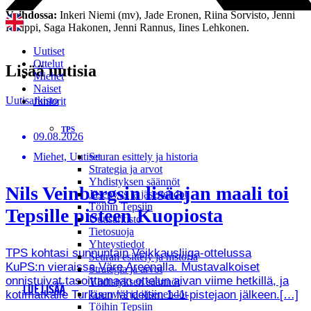
Vaihdossa:
Inkeri Niemi (mv), Jade Eronen, Riina Sorvisto, Jenni
Kauppi, Saga Hakonen, Jenni Rannus, Iines Lehkonen.
Uutiset
Ottelut
Lisää uutisia
Miehet
Naiset
Uutisarkisto
Juniorit
TPS
09.08.2026
Miehet, Uutiset
Seuran esittely ja historia
Strategia ja arvot
Yhdistyksen säännöt
Nils Veinbergsin lisäajan maali toi
Jäsenyys ja jäsenehdot
Töihin Tepsiin
Tepsille pisteen Kuopiosta
Uutisarkisto
Tietosuoja
Yhteystiedot
TPS kohtasi sunnuntain Veikkausliiga-ottelussa
Seuran esittely ja historia
KuPS:n vieraissa Väre Areenalla. Mustavalkoiset
Strategia ja arvot
onnistuivat tasoittamaan ottelun aivan viime hetkillä, ja
Yhdistyksen säännöt
LUE LISÄÄ
kotimatkalle Turkuun lähdettiin 1–1-pistejaon jälkeen.[…]
Jäsenyys ja jäsenehdot
Töihin Tepsiin