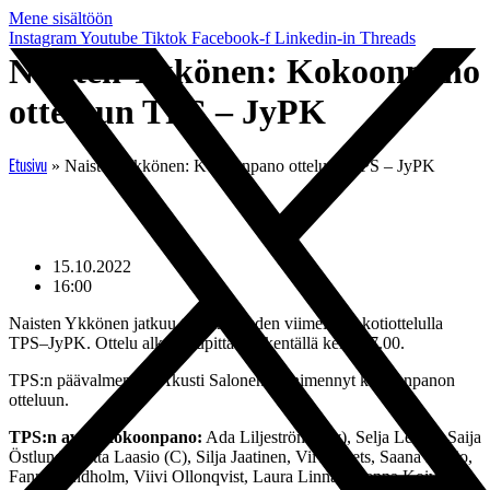
Mene sisältöön
Instagram
Youtube
Tiktok
Facebook-f
Linkedin-in
Threads
Naisten Ykkönen: Kokoonpano
otteluun TPS – JyPK
»
Naisten Ykkönen: Kokoonpano otteluun TPS – JyPK
Etusivu
15.10.2022
16:00
Naisten Ykkönen jatkuu tänään kauden viimeisellä kotiottelulla
TPS–JyPK. Ottelu alkaa Kupittaa 5 -kentällä kello 17.00.
TPS:n päävalmentaja Akusti Salonen on nimennyt kokoonpanon
otteluun.
TPS:n avauskokoonpano:
Ada Liljeström (mv), Selja Leiwo, Saija
Östlund, Netta Laasio (C), Silja Jaatinen, Viivi Spets, Saana Kallio,
Fanny Lindholm, Viivi Ollonqvist, Laura Linnala, Jenna Koivisto.