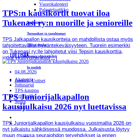
Vuorokalenteri
Palautelaatikko
TPS:n kausikortit tuovat iloa
Tukenasi ry:n nuorille ja senioreille
Joukkueet
Turnaukset ja tapahtumat
TPS Jalkapallon kausikortteja on mahdollista ostaa myös
lahjoitettavaksi hyväntekeväisyyteen. Tuorein esimerkki
TPS:n ottelut
on Tukenasi ry:lle lahjoitetut viisi Tepsin kausikorttia,
LUE LISÄÄ
Seuran yhteystiedot
jotka yksityishenkilö[…]
In english
04.08.2026
Akatemia
Juniorit, Uutiset
Juttusarjat
TPS-kauppa
TPS Juniorijalkapallon
Yrityksille
Seura
kausijulkaisu 2026 nyt luettavissa
Liput
TPS Juniorijalkapallon kausijulkaisu vuosimallia 2026 on
nyt julkaistu sähköisessä muodossa. Julkaisusta löytyy
muun muassa seurajohdon tervehdykset ja ennen