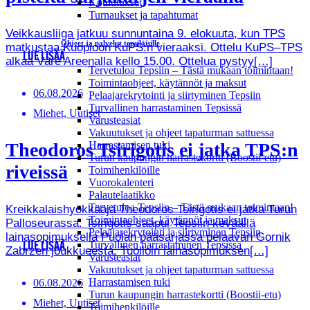
Koulutukset
Turnaukset ja tapahtumat
Veikkausliiga jatkuu sunnuntaina 9. elokuuta, kun TPS
Ohjeet ja palvelut tepsiläisille
matkustaa Kuopioon KuPS:n vieraaksi. Ottelu KuPS–TPS
LUE LISÄÄ
alkaa Väre Areenalla kello 15.00. Ottelua pystyy[…]
Tervetuloa Tepsiin – Tästä mukaan toimintaan!
Toimintaohjeet, käytännöt ja maksut
06.08.2026
Pelaajarekrytointi ja siirtyminen Tepsiin
Turvallinen harrastaminen Tepsissä
Miehet, Uutiset
Varusteasiat
Vakuutukset ja ohjeet tapaturman sattuessa
Theodoros Tsirigotis ei jatka TPS:n
Harrastamisen tuki
Turun kaupungin harrastekortti (Boostii-etu)
riveissä
Toimihenkilöille
Vuorokalenteri
Palautelaatikko
Tervetuloa Tepsiin – Tästä mukaan toimintaan!
Kreikkalaishyökkääjä Theodoros Tsirigotis ei jatka Turun
Toimintaohjeet, käytännöt ja maksut
Palloseurassa. Tsirigotis saapui Tepsiin keväällä
Pelaajarekrytointi ja siirtyminen Tepsiin
lainasopimuksella Puolan pääsarjassa pelaavan Gornik
Turvallinen harrastaminen Tepsissä
LUE LISÄÄ
Zabrzen joukkueesta. Tuolloin lainasopimuksen[…]
Varusteasiat
Vakuutukset ja ohjeet tapaturman sattuessa
Harrastamisen tuki
06.08.2026
Turun kaupungin harrastekortti (Boostii-etu)
Miehet, Uutiset
Toimihenkilöille