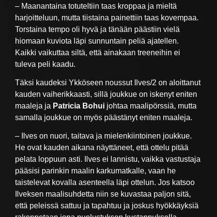
– Maanantaina totuteltiin taas kroppaa ja mieltä
harjoitteluun, mutta tiistaina painettiin taas kovempaa.
Torstaina tempo oli hyvä ja tänään päästiin vielä
hiomaan kuviota läpi sunnuntain peliä ajatellen.
Kaikki vaikuttaa siltä, että ainakaan treeneihin ei
tuleva peli kaadu.
Täksi kaudeksi Ykköseen noussut Ilves/2 on aloittanut
kauden vaiherikkaasti, sillä joukkue on iskenyt eniten
maaleja ja
Patricia Bohui
johtaa maalipörssiä, mutta
samalla joukkue on myös päästänyt eniten maaleja.
– Ilves on nuori, taitava ja mielenkiintoinen joukkue.
He ovat kauden aikana näyttäneet, että ottelu pitää
pelata loppuun asti. Ilves ei lannistu, vaikka vastustaja
pääsisi parinkin maalin karkumatkalle, vaan he
taistelevat kovalla asenteella läpi ottelun. Jos katsoo
Ilveksen maalisuhdetta niin se kuvastaa paljon sitä,
että peleissä sattuu ja tapahtuu ja joskus hyökkäyksiä