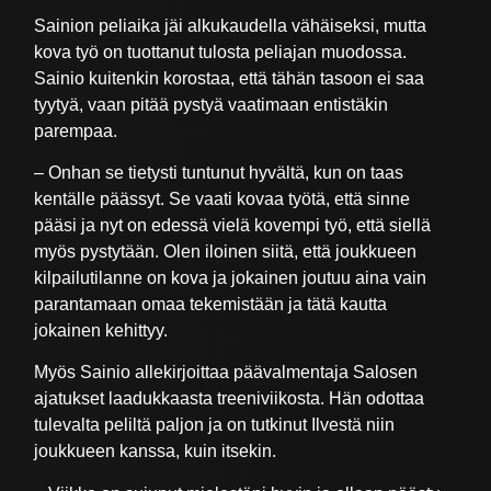
Sainion peliaika jäi alkukaudella vähäiseksi, mutta
kova työ on tuottanut tulosta peliajan muodossa.
Sainio kuitenkin korostaa, että tähän tasoon ei saa
tyytyä, vaan pitää pystyä vaatimaan entistäkin
parempaa.
– Onhan se tietysti tuntunut hyvältä, kun on taas
kentälle päässyt. Se vaati kovaa työtä, että sinne
pääsi ja nyt on edessä vielä kovempi työ, että siellä
myös pystytään. Olen iloinen siitä, että joukkueen
kilpailutilanne on kova ja jokainen joutuu aina vain
parantamaan omaa tekemistään ja tätä kautta
jokainen kehittyy.
Myös Sainio allekirjoittaa päävalmentaja Salosen
ajatukset laadukkaasta treeniviikosta. Hän odottaa
tulevalta peliltä paljon ja on tutkinut Ilvestä niin
joukkueen kanssa, kuin itsekin.