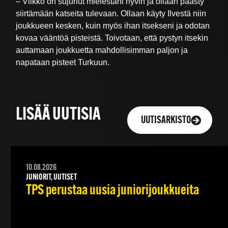
– Viikko on sujunut mielestäni hyvin ja ollaan päästy
siirtämään katseita tulevaan. Ollaan käyty Ilvestä niin
joukkueen kesken, kuin myös ihan itsekseni ja odotan
kovaa vääntöä pisteistä. Toivotaan, että pystyn itsekin
auttamaan joukkuetta mahdollisimman paljon ja
napataan pisteet Turkuun.
LISÄÄ UUTISIA
UUTISARKISTO
10.08.2026
JUNIORIT, UUTISET
TPS perustaa uusia juniorijoukkueita