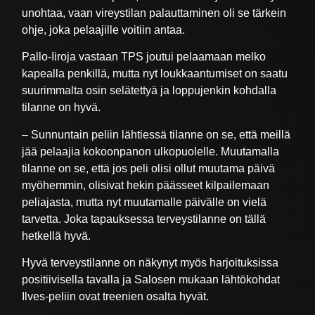
unohtaa, vaan vireystilan palauttaminen oli se tärkein
ohje, joka pelaajille voitiin antaa.
Pallo-Iiroja vastaan TPS joutui pelaamaan melko
kapealla penkillä, mutta nyt loukkaantumiset on saatu
suurimmalta osin selätettyä ja loppujenkin kohdalla
tilanne on hyvä.
– Sunnuntain peliin lähtiessä tilanne on se, että meillä
jää pelaajia kokoonpanon ulkopuolelle. Muutamalla
tilanne on se, että jos peli olisi ollut muutama päivä
myöhemmin, olisivat hekin päässeet kilpailemaan
peliajasta, mutta nyt muutamalle päivälle on vielä
tarvetta. Joka tapauksessa terveystilanne on tällä
hetkellä hyvä.
Hyvä terveystilanne on näkynyt myös harjoituksissa
positiivisella tavalla ja Salosen mukaan lähtökohdat
Ilves-peliin ovat treenien osalta hyvät.