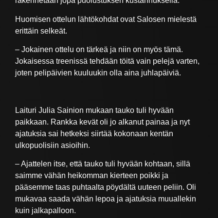
rakennetaan jopa puolustuksen kustannuksella.
Huomisen ottelun lähtökohdat ovat Salosen mielestä
erittäin selkeät.
– Jokainen ottelu on tärkeä ja niin on myös tämä.
Jokaisessa treenissä tehdään töitä vain pelejä varten,
joten pelipäivien kuuluukin olla aina juhlapäiviä.
Laituri Julia Sainion mukaan tauko tuli hyvään
paikkaan. Rankka kevät oli jo alkanut painaa ja nyt
ajatuksia sai hetkeksi siirtää kokonaan kentän
ulkopuolisiin asioihin.
– Ajattelen itse, että tauko tuli hyvään kohtaan, sillä
saimme vähän heikomman kierteen poikki ja
pääsemme taas puhtaalta pöydältä uuteen peliin. Oli
mukavaa saada vähän lepoa ja ajatuksia muuallekin
kuin jalkapalloon.