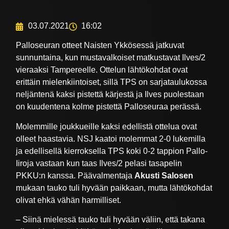
03.07.2021
16:02
Palloseuran otteet Naisten Ykkösessä jatkuvat
sunnuntaina, kun mustavalkoiset matkustavat Ilves/2
vieraaksi Tampereelle. Ottelun lähtökohdat ovat
erittäin mielenkiintoiset, sillä TPS on sarjataulukossa
neljäntenä kaksi pistettä kärjestä ja Ilves puolestaan
on kuudentena kolme pistettä Palloseuraa perässä.
Molemmille joukkueille kaksi edellistä ottelua ovat
olleet haastavia. NSJ kaatoi molemmat 2-0 lukemilla
ja edellisellä kierroksella TPS koki 0-2 tappion Pallo-
Iiroja vastaan kun taas Ilves/2 pelasi tasapelin
PKKU:n kanssa. Päävalmentaja
Akusti Salosen
mukaan tauko tuli hyvään paikkaan, mutta lähtökohdat
olivat ehkä vähän harmilliset.
– Siinä mielessä tauko tuli hyvään väliin, että takana