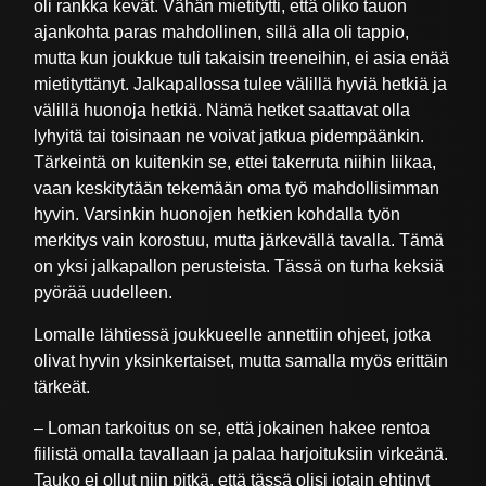
oli rankka kevät. Vähän mietitytti, että oliko tauon
ajankohta paras mahdollinen, sillä alla oli tappio,
mutta kun joukkue tuli takaisin treeneihin, ei asia enää
mietityttänyt. Jalkapallossa tulee välillä hyviä hetkiä ja
välillä huonoja hetkiä. Nämä hetket saattavat olla
lyhyitä tai toisinaan ne voivat jatkua pidempäänkin.
Tärkeintä on kuitenkin se, ettei takerruta niihin liikaa,
vaan keskitytään tekemään oma työ mahdollisimman
hyvin. Varsinkin huonojen hetkien kohdalla työn
merkitys vain korostuu, mutta järkevällä tavalla. Tämä
on yksi jalkapallon perusteista. Tässä on turha keksiä
pyörää uudelleen.
Lomalle lähtiessä joukkueelle annettiin ohjeet, jotka
olivat hyvin yksinkertaiset, mutta samalla myös erittäin
tärkeät.
– Loman tarkoitus on se, että jokainen hakee rentoa
fiilistä omalla tavallaan ja palaa harjoituksiin virkeänä.
Tauko ei ollut niin pitkä, että tässä olisi jotain ehtinyt