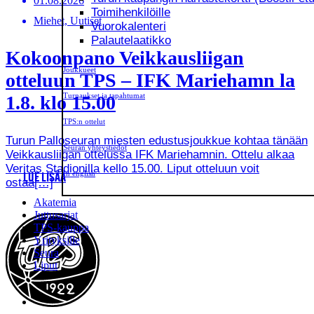
01.08.2026
Toimihenkilöille
Miehet, Uutiset
Vuorokalenteri
Palautelaatikko
Kokoonpano Veikkausliigan
Joukkueet
otteluun TPS – IFK Mariehamn la
Turnaukset ja tapahtumat
1.8. klo 15.00
TPS:n ottelut
Turun Palloseuran miesten edustusjoukkue kohtaa tänään
Seuran yhteystiedot
Veikkausliigan ottelussa IFK Mariehamnin. Ottelu alkaa
Veritas Stadionilla kello 15.00. Liput otteluun voit
In english
LUE LISÄÄ
ostaa[…]
Akatemia
Juttusarjat
TPS-kauppa
Yrityksille
Seura
Liput