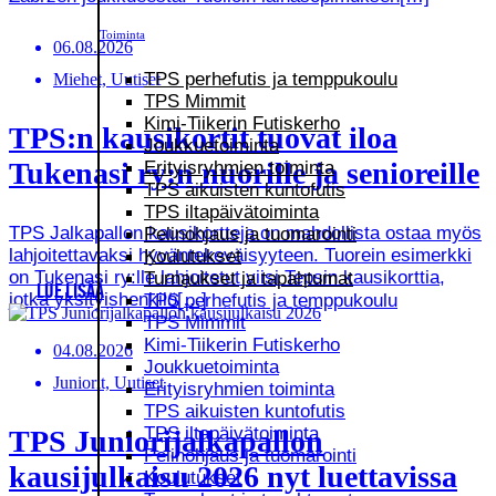
Toiminta
06.08.2026
TPS perhefutis ja temppukoulu
Miehet, Uutiset
TPS Mimmit
Kimi-Tiikerin Futiskerho
TPS:n kausikortit tuovat iloa
Joukkuetoiminta
Tukenasi ry:n nuorille ja senioreille
Erityisryhmien toiminta
TPS aikuisten kuntofutis
TPS iltapäivätoiminta
TPS Jalkapallon kausikortteja on mahdollista ostaa myös
Pelinohjaus ja tuomarointi
lahjoitettavaksi hyväntekeväisyyteen. Tuorein esimerkki
Koulutukset
on Tukenasi ry:lle lahjoitetut viisi Tepsin kausikorttia,
Turnaukset ja tapahtumat
LUE LISÄÄ
jotka yksityishenkilö[…]
TPS perhefutis ja temppukoulu
TPS Mimmit
Kimi-Tiikerin Futiskerho
04.08.2026
Joukkuetoiminta
Juniorit, Uutiset
Erityisryhmien toiminta
TPS aikuisten kuntofutis
TPS iltapäivätoiminta
TPS Juniorijalkapallon
Pelinohjaus ja tuomarointi
kausijulkaisu 2026 nyt luettavissa
Koulutukset