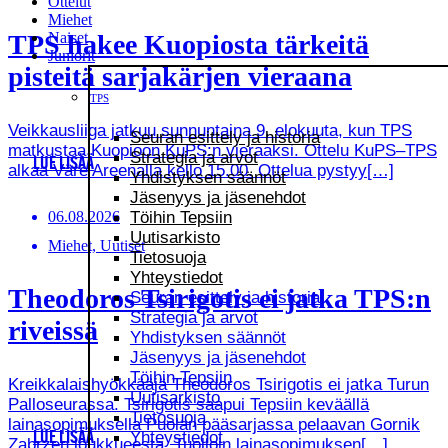
Ottelut
Miehet
Naiset
TPS hakee Kuopiosta tärkeitä
Juniorit
pisteitä sarjakärjen vieraana
TPS
Veikkausliiga jatkuu sunnuntaina 9. elokuuta, kun TPS
Seuran esittely ja historia
matkustaa Kuopioon KuPS:n vieraaksi. Ottelu KuPS–TPS
Strategia ja arvot
LUE LISÄÄ
alkaa Väre Areenalla kello 15.00. Ottelua pystyy[…]
Yhdistyksen säännöt
Jäsenyys ja jäsenehdot
06.08.2026
Töihin Tepsiin
Uutisarkisto
Miehet, Uutiset
Tietosuoja
Yhteystiedot
Theodoros Tsirigotis ei jatka TPS:n
Seuran esittely ja historia
Strategia ja arvot
riveissä
Yhdistyksen säännöt
Jäsenyys ja jäsenehdot
Töihin Tepsiin
Kreikkalaishyökkääjä Theodoros Tsirigotis ei jatka Turun
Uutisarkisto
Palloseurassa. Tsirigotis saapui Tepsiin keväällä
Tietosuoja
lainasopimuksella Puolan pääsarjassa pelaavan Gornik
Yhteystiedot
LUE LISÄÄ
Zabrzen joukkueesta. Tuolloin lainasopimuksen[…]