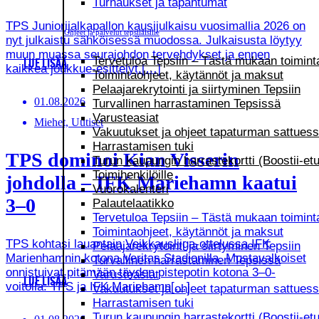
Turnaukset ja tapahtumat
TPS Juniorijalkapallon kausijulkaisu vuosimallia 2026 on
Ohjeet ja palvelut tepsiläisille
nyt julkaistu sähköisessä muodossa. Julkaisusta löytyy
muun muassa seurajohdon tervehdykset ja ennen
Tervetuloa Tepsiin – Tästä mukaan toimint
LUE LISÄÄ
kaikkea joukkue-esittelyt.[…]
Toimintaohjeet, käytännöt ja maksut
Pelaajarekrytointi ja siirtyminen Tepsiin
01.08.2026
Turvallinen harrastaminen Tepsissä
Varusteasiat
Miehet, Uutiset
Vakuutukset ja ohjeet tapaturman sattues
Harrastamisen tuki
TPS dominoi Kian Visserin
Turun kaupungin harrastekortti (Boostii-etu
Toimihenkilöille
johdolla – IFK Mariehamn kaatui
Vuorokalenteri
3–0
Palautelaatikko
Tervetuloa Tepsiin – Tästä mukaan toimint
Toimintaohjeet, käytännöt ja maksut
TPS kohtasi lauantain Veikkausliiga-ottelussa IFK
Pelaajarekrytointi ja siirtyminen Tepsiin
Marienhamnin kotona Veritas Stadionilla. Mustavalkoiset
Turvallinen harrastaminen Tepsissä
onnistuivat pitämään täyden pistepotin kotona 3–0-
Varusteasiat
LUE LISÄÄ
voitolla. TPS ja IFK Mariehamn[…]
Vakuutukset ja ohjeet tapaturman sattues
Harrastamisen tuki
Turun kaupungin harrastekortti (Boostii-etu