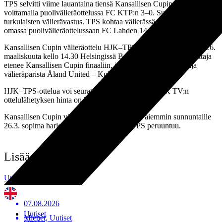
TPS selvitti viime lauantaina tiensä Kansallisen Cupin välieriin
voittamalla puolivälieräottelussa FC KTP:n 3–0. Sunnuntaina selvisi
turkulaisten välierävastus. TPS kohtaa välierässä HJK:n, joka voitti
omassa puolivälieräottelussaan FC Lahden 14–0.
Kansallisen Cupin välieräottelu HJK–TPS pelataan sunnuntaina 26.
maaliskuuta kello 14.30 Helsingissä Bolt Arenalla. Ottelun voittaja
etenee Kansallisen Cupin finaaliin, jossa vastaan tulee voittaja
välieräparista Åland United – KuPS.
HJK–TPS-ottelua voi seurata
HJK TV:n kautta
. HJK TV:n
ottelulähetyksen hinta on 5 €.
Kansallisen Cupin välieräpelin myötä TPS:n aiemmin sunnuntaille
26.3. sopima harjoitusottelu Pallo-Iirot – TPS peruuntuu.
Lisää uutisia
Uutisarkisto
07.08.2026
Uutiset
Miehet, Uutiset