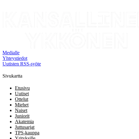
Medialle
Yhteystiedot
Uutisten RSS-syöte
Sivukartta
Etusivu
Uutiset
Ottelut
Miehet
Naiset
Juniorit
Akatemia
Juttusarjat
TPS-kauppa
Yrityksille