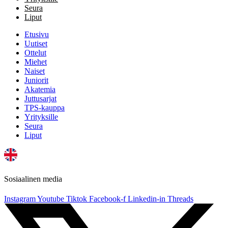
Seura
Liput
Etusivu
Uutiset
Ottelut
Miehet
Naiset
Juniorit
Akatemia
Juttusarjat
TPS-kauppa
Yrityksille
Seura
Liput
Sosiaalinen media
Instagram
Youtube
Tiktok
Facebook-f
Linkedin-in
Threads