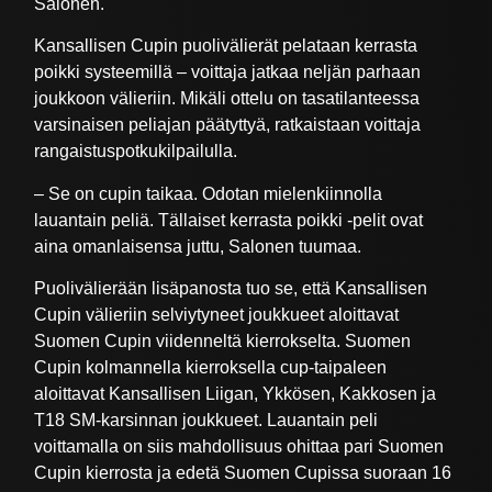
Salonen.
Kansallisen Cupin puolivälierät pelataan kerrasta
poikki systeemillä – voittaja jatkaa neljän parhaan
joukkoon välieriin. Mikäli ottelu on tasatilanteessa
varsinaisen peliajan päätyttyä, ratkaistaan voittaja
rangaistuspotkukilpailulla.
– Se on cupin taikaa. Odotan mielenkiinnolla
lauantain peliä. Tällaiset kerrasta poikki -pelit ovat
aina omanlaisensa juttu, Salonen tuumaa.
Puolivälierään lisäpanosta tuo se, että Kansallisen
Cupin välieriin selviytyneet joukkueet aloittavat
Suomen Cupin viidenneltä kierrokselta. Suomen
Cupin kolmannella kierroksella cup-taipaleen
aloittavat Kansallisen Liigan, Ykkösen, Kakkosen ja
T18 SM-karsinnan joukkueet. Lauantain peli
voittamalla on siis mahdollisuus ohittaa pari Suomen
Cupin kierrosta ja edetä Suomen Cupissa suoraan 16