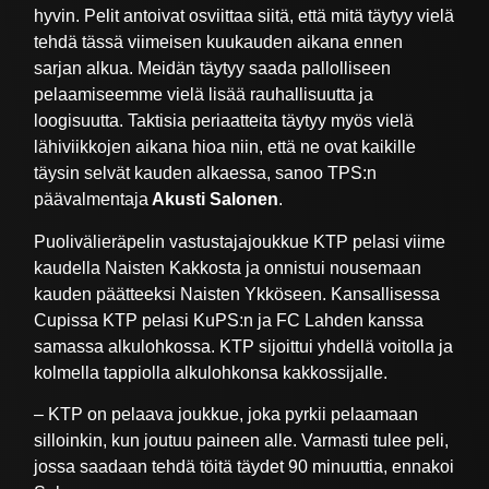
hyvin. Pelit antoivat osviittaa siitä, että mitä täytyy vielä
tehdä tässä viimeisen kuukauden aikana ennen
sarjan alkua. Meidän täytyy saada pallolliseen
pelaamiseemme vielä lisää rauhallisuutta ja
loogisuutta. Taktisia periaatteita täytyy myös vielä
lähiviikkojen aikana hioa niin, että ne ovat kaikille
täysin selvät kauden alkaessa, sanoo TPS:n
päävalmentaja
Akusti Salonen
.
Puolivälieräpelin vastustajajoukkue KTP pelasi viime
kaudella Naisten Kakkosta ja onnistui nousemaan
kauden päätteeksi Naisten Ykköseen. Kansallisessa
Cupissa KTP pelasi KuPS:n ja FC Lahden kanssa
samassa alkulohkossa. KTP sijoittui yhdellä voitolla ja
kolmella tappiolla alkulohkonsa kakkossijalle.
– KTP on pelaava joukkue, joka pyrkii pelaamaan
silloinkin, kun joutuu paineen alle. Varmasti tulee peli,
jossa saadaan tehdä töitä täydet 90 minuuttia, ennakoi