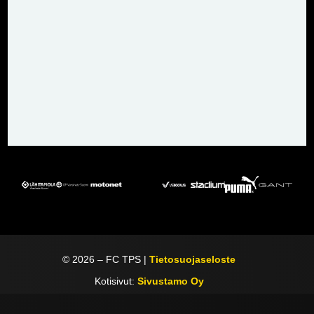
©
2026
– FC TPS |
Tietosuojaseloste
Kotisivut:
Sivustamo Oy