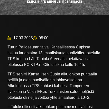
KANSALLISEN CUPIN VÄLIERÄPAIKASTA
17.03.2023
08:00
Turun Palloseuran taival Kansallisessa Cupissa
jatkuu lauantaina 18. maaliskuuta puolivälieräottelulla.
TPS kohtaa LähiTapiola Areenalla pelattavassa
ottelussa FC KTP:n. Ottelu alkaa kello 16.45.
TPS selvitti Kansallisen Cupin alkulohkon puhtaalla
pelillä ja eteni puolivälieriin lohkovoittajana.
Alkulohkossa TPS kohtasi kahdesti Tampereen
Ilveksen ja Vasa IFK:n. Turkulaisten saldo neljästä
ottelusta oli neljä voittoa yhteismaalierolla 10–2.
– Tuloksellisesti alkulohkon pelimme menivät tosi