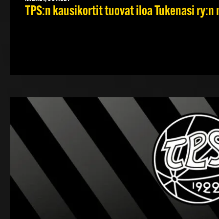
TPS:n kausikortit tuovat iloa Tukenasi ry:n n