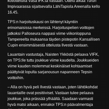
kotiottelulla Vasa IFK:ta vastaan. Ottelu alkaa Turun
Impivaarassa sijaitsevalla LähiTapiola Areenalla kello
16.45.
TPS:n harjoituskausi on lähtenyt käyntiin
erinomaisissa merkeissä. Harjoituspelien voittojen
jatkoksi Palloseura nappasi viime viikonloppuna
Tampereelta mukaansa täyden pistepotin Kansallisen
Cupin ensimmäisestä ottelusta Ilvestä vastaan.
Lauantain vastustaja, Naisten Ykköstä pelaava VIFK,
on TPS:lle tuttu joukkue viime kaudelta. Joukkueiden
viime kauden molemmat keskinäiset kohtaamiset
päättyivät lopulta sarjanousun napanneen Tepsin
voittoihin.
– Alla on hyvä peli Ilvestä vastaan, joten lähtökohdat
lauantaille ovat positiiviset. Vastaan tulee pelaava
joukkue, joka prässää ylhäältä. Saadaan varmasti
hyvä matsi aikaan, ennakoi TPS:n päävalmentaja