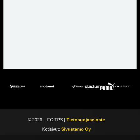
©
2026
– FC TPS |
Tietosuojaseloste
Kotisivut:
Sivustamo Oy