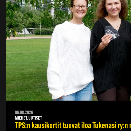
06.08.2026
MIEHET, UUTISET
TPS:n kausikortit tuovat iloa Tukenasi ry:n n