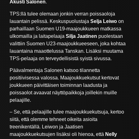
Akusti Salonen
.
TPS:llä tulee olemaan jonkin verran poissaoloja
lauantain pelissä. Keskuspuolustaja
Selja Leiwo
on
parhaillaan Suomen U19-maajoukkueen matkassa
ulkomailla ja laitapelaaja
Silja Jaatinen
puolestaan
valittiin Suomen U23-maajoukkueeseen, joka kohtaa
lauantaina maaottelussa Tanskan. Lisäksi muutama
TPS-pelaaja on terveydellisistä syistä sivussa.
Päävalmentaja Salonen katsoo tilannetta
positiivisessa valossa. Maajoukkuekutsut kertovat
joukkueen päivittäisen toiminnan laadusta ja
poissaolot avaavat näyttöpaikkoja joillekin muille
pelaajille.
– Se, että pelaajille tulee maajoukkuekutsuja, kertoo
siitä, että olemme tehneet oikeita asioita
treenikentällä. Leiwon ja Jaatisen
maajoukkuekutsujen lisäksi oli hienoa, että
Nelly