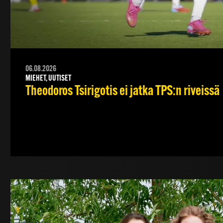
06.08.2026
MIEHET, UUTISET
Theodoros Tsirigotis ei jatka TPS:n riveissä