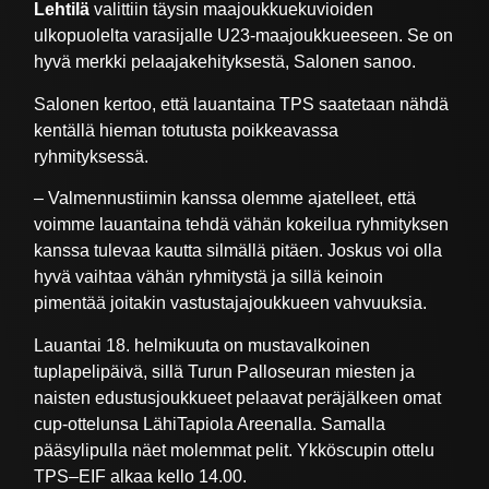
Lehtilä
valittiin täysin maajoukkuekuvioiden
ulkopuolelta varasijalle U23-maajoukkueeseen. Se on
hyvä merkki pelaajakehityksestä, Salonen sanoo.
Salonen kertoo, että lauantaina TPS saatetaan nähdä
kentällä hieman totutusta poikkeavassa
ryhmityksessä.
– Valmennustiimin kanssa olemme ajatelleet, että
voimme lauantaina tehdä vähän kokeilua ryhmityksen
kanssa tulevaa kautta silmällä pitäen. Joskus voi olla
hyvä vaihtaa vähän ryhmitystä ja sillä keinoin
pimentää joitakin vastustajajoukkueen vahvuuksia.
Lauantai 18. helmikuuta on mustavalkoinen
tuplapelipäivä, sillä Turun Palloseuran miesten ja
naisten edustusjoukkueet pelaavat peräjälkeen omat
cup-ottelunsa LähiTapiola Areenalla. Samalla
pääsylipulla näet molemmat pelit. Ykköscupin ottelu
TPS–EIF alkaa kello 14.00.