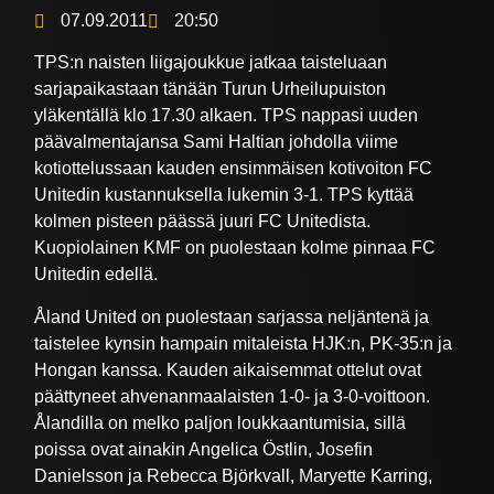
07.09.2011
20:50
TPS:n naisten liigajoukkue jatkaa taisteluaan
sarjapaikastaan tänään Turun Urheilupuiston
yläkentällä klo 17.30 alkaen. TPS nappasi uuden
päävalmentajansa Sami Haltian johdolla viime
kotiottelussaan kauden ensimmäisen kotivoiton FC
Unitedin kustannuksella lukemin 3-1. TPS kyttää
kolmen pisteen päässä juuri FC Unitedista.
Kuopiolainen KMF on puolestaan kolme pinnaa FC
Unitedin edellä.
Åland United on puolestaan sarjassa neljäntenä ja
taistelee kynsin hampain mitaleista HJK:n, PK-35:n ja
Hongan kanssa. Kauden aikaisemmat ottelut ovat
päättyneet ahvenanmaalaisten 1-0- ja 3-0-voittoon.
Ålandilla on melko paljon loukkaantumisia, sillä
poissa ovat ainakin Angelica Östlin, Josefin
Danielsson ja Rebecca Björkvall, Maryette Karring,