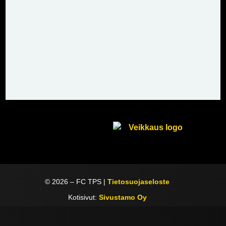
©
2026
– FC TPS |
Tietosuojaseloste
Kotisivut:
Sivustamo Oy