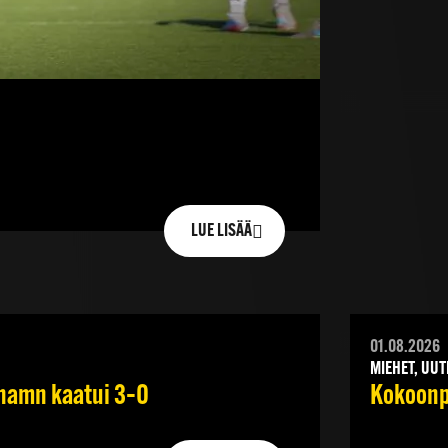
LUE LISÄÄ
01.08.2026
MIEHET, UUT
ehamn kaatui 3–0
Kokoonpa