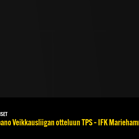
ISET
no Veikkausliigan otteluun TPS – IFK Mariehamn 