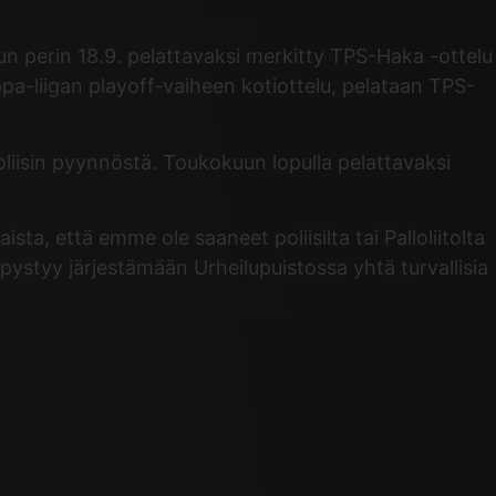
un perin 18.9. pelattavaksi merkitty TPS-Haka -ottelu
ppa-liigan playoff-vaiheen kotiottelu, pelataan TPS-
oliisin pyynnöstä. Toukokuun lopulla pelattavaksi
ta, että emme ole saaneet poliisilta tai Palloliitolta
pystyy järjestämään Urheilupuistossa yhtä turvallisia