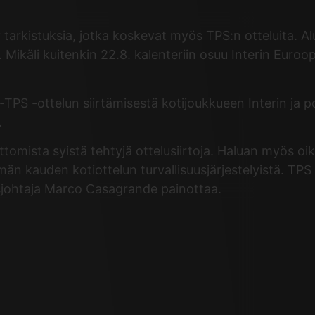
tarkistuksia, jotka koskevat myös TPS:n otteluita. Al
 Mikäli kuitenkin 22.8. kalenteriin osuu Interin Euroo
TPS -ottelun siirtämisestä kotijoukkueen Interin ja p
.
mista syistä tehtyjä ottelusiirtoja. Haluan myös oikais
n kauden kotiottelun turvallisuusjärjestelyistä. TPS 
usjohtaja Marco Casagrande painottaa.