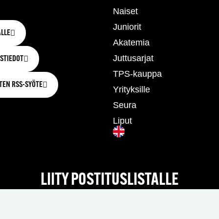
Naiset
Juniorit
LLE
Akatemia
Juttusarjat
STIEDOT
TPS-kauppa
TEN RSS-SYÖTE
Yrityksille
Seura
Liput
LIITY POSTITUSLISTALLE