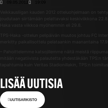
09.05.2012
19:09
Veikkausliigan kauden 2012 otteluohjelmaan on tehty 
joudutaan siirtämään pelattavaksi keskiviikkona 22.8.
Haka vasta viikkoa myöhemmin eli 29.8.
TPS-Haka -ottelun pelipäivän muutos johtuu FC Inter-
merkitty paikallisottelu pelataankin maanantaina 17.9
– Pahoittelemme katsojillemme näitä meistä riippumatto
mitään negatiivista palautetta yhdestäkään TPS:n tämä
tapahtumia kuin Veritas Stadionillakin, TPS:n toimit
LISÄÄ UUTISIA
UUTISARKISTO