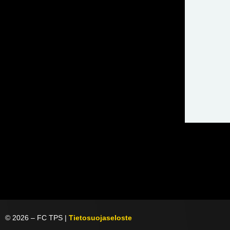
©
2026
– FC TPS |
Tietosuojaseloste