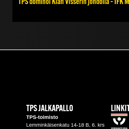
TPS dominoi Kian Visserin johdolla – IFK
TPS JALKAPALLO
LINKI
TPS-toimisto
Lemminkäisenkatu 14-18 B, 6. krs