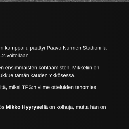
n kamppailu päättyi Paavo Nurmen Stadionilla
-2-voitollaan.
den ensimmäisten kohtaamisten. Mikkeliin on
 joukkue tämän kauden Ykkösessä.
sitä, miksi TPS:n viime otteluiden tehomies
yös
Mikko Hyyrysellä
on kolhuja, mutta hän on