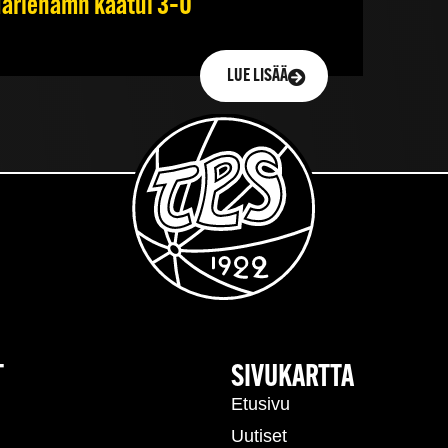
 Mariehamn kaatui 3–0
LUE LISÄÄ
T
SIVUKARTTA
Etusivu
Uutiset