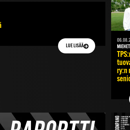
ä
06.08.
LUE LISÄÄ
MIEHET
TPS:
tuov
ry:n 
senio