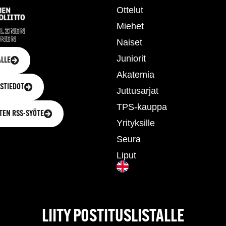
Ottelut
Miehet
Naiset
Juniorit
LLE
Akatemia
STIEDOT
Juttusarjat
TPS-kauppa
TEN RSS-SYÖTE
Yrityksille
Seura
Liput
LIITY POSTITUSLISTALLE