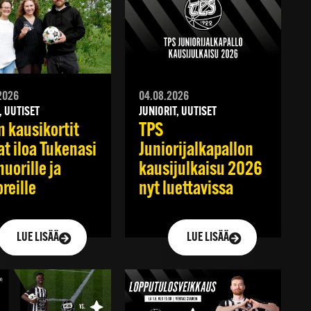
2026
04.08.2026
, UUTISET
JUNIORIT, UUTISET
n kausikortit
TPS
at iloa Tukenasi
Juniorijalkapallon
nuorille ja
kausijulkaisu 2026
reille
nyt luettavissa
LUE LISÄÄ
LUE LISÄÄ