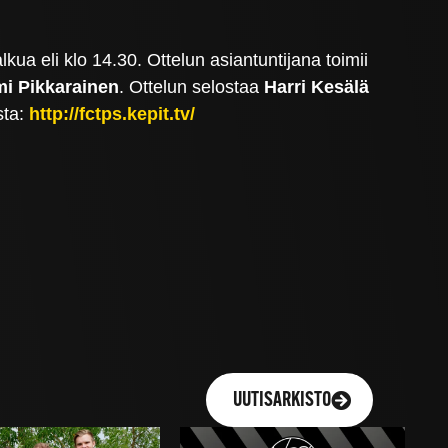
ua eli klo 14.30. Ottelun asiantuntijana toimii
i Pikkarainen
. Ottelun selostaa
Harri Kesälä
sta:
http://fctps.kepit.tv/
UUTISARKISTO