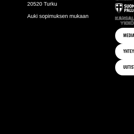
20520 Turku
Auki sopimuksen mukaan
MEDIA
YHTEY
UUTIS