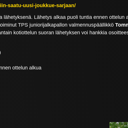
siin-saatu-uusi-joukkue-sarjaan/
lähetyksenä. Lähetys alkaa puoli tuntia ennen ottelun alk
oiminut TPS juniorijalkapallon valmennuspäällikkö
Tomm
ntain kotiottelun suoran lähetyksen voi hankkia osoittee
)
ennen ottelun alkua