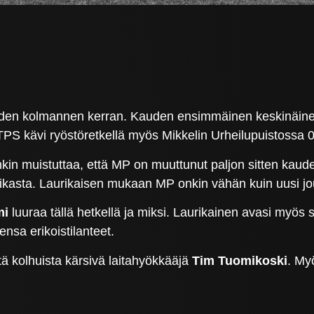
uden kolmannen kerran. Kauden ensimmäinen keskinäine
TPS kävi ryöstöretkellä myös Mikkelin Urheilupuistossa 0
nkin muistuttaa, että MP on muuttunut paljon sitten kau
paikasta. Laurikaisen mukaan MP onkin vähän kuin uusi
mi
luuraa tällä hetkellä ja miksi. Laurikainen avasi myös 
nsa erikoistilanteet.
ä kolhuista kärsivä laitahyökkääjä
Tim Tuomikoski
. M