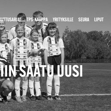
JUTTUSARJAT
TPS-KAUPPA
YRITYKSILLE
SEURA
LIPUT
IIN SAATU UUSI
N”