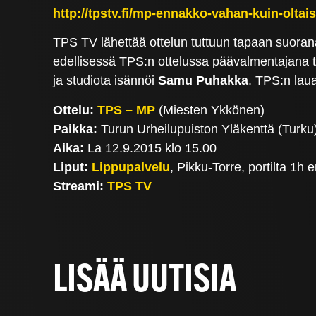
http://tpstv.fi/mp-ennakko-vahan-kuin-oltai
TPS TV lähettää ottelun tuttuun tapaan suorana 
edellisessä TPS:n ottelussa päävalmentajana t
ja studiota isännöi
Samu Puhakka
. TPS:n laua
Ottelu:
TPS – MP
(Miesten Ykkönen)
Paikka:
Turun Urheilupuiston Yläkenttä (Turku
Aika:
La 12.9.2015 klo 15.00
Liput:
Lippupalvelu
, Pikku-Torre, portilta 1h 
Streami:
TPS TV
LISÄÄ UUTISIA