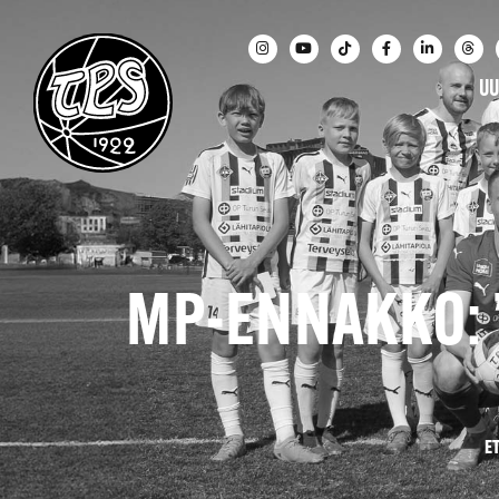
UU
MP-ENNAKKO: ”
E