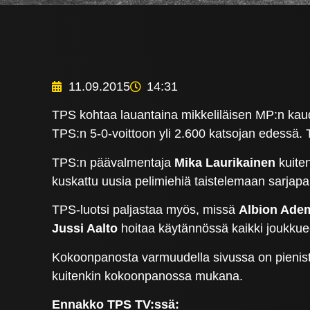
11.09.2015
14:31
TPS kohtaa lauantaina mikkeliläisen MP:n ka
TPS:n 5-0-voittoon yli 2.600 katsojan edessä. 
TPS:n päävalmentaja
Mika Laurikainen
kuite
kuskattu uusia pelimiehiä taistelemaan sarja
TPS-luotsi paljastaa myös, missä
Albion Ade
Jussi Aalto
hoitaa käytännössä kaikki joukkuee
Kokoonpanosta varmuudella sivussa on pienist
kuitenkin kokoonpanossa mukana.
Ennakko TPS TV:ssä: