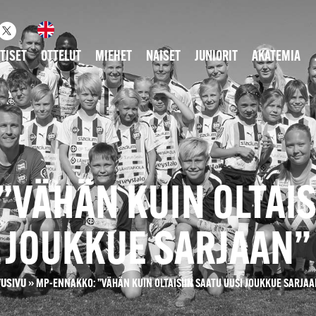
TISET
OTTELUT
MIEHET
NAISET
JUNIORIT
AKATEMIA
VÄHÄN KUIN OLTAIS
JOUKKUE SARJAAN”
TUSIVU
»
MP-ENNAKKO: ”VÄHÄN KUIN OLTAISIIN SAATU UUSI JOUKKUE SARJAA