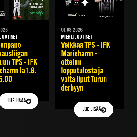
2026
01.08.2026
, UUTISET
MIEHET, UUTISET
oonpano
Veikkaa TPS – IFK
kausliigan
Mariehamn -
luun TPS – IFK
ottelun
ehamn la 1.8.
lopputulosta ja
15.00
voita liput Turun
derbyyn
LUE LISÄÄ
LUE LISÄÄ