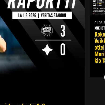
01.08.
MIEHET
Kok
Veik
otte
Mari
klo 