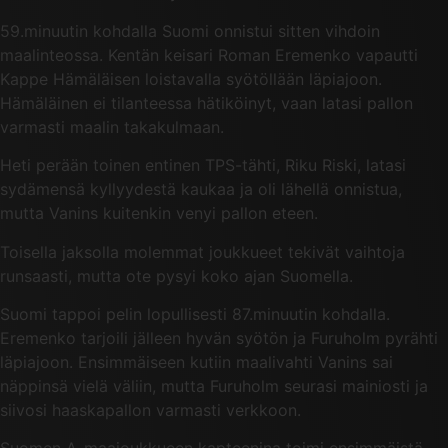
59.minuutin kohdalla Suomi onnistui sitten vihdoin
maalinteossa. Kentän keisari Roman Eremenko vapautti
Kappe Hämäläisen loistavalla syötöllään läpiajoon.
Hämäläinen ei tilanteessa hätiköinyt, vaan latasi pallon
varmasti maalin takakulmaan.
Heti perään toinen entinen TPS-tähti, Riku Riski, latasi
sydämensä kyllyydestä kaukaa ja oli lähellä onnistua,
mutta Vanins kuitenkin venyi pallon eteen.
Toisella jaksolla molemmat joukkueet tekivät vaihtoja
runsaasti, mutta ote pysyi koko ajan Suomella.
Suomi tappoi pelin lopullisesti 87.minuutin kohdalla.
Eremenko tarjoili jälleen hyvän syötön ja Furuholm pyrähti
läpiajoon. Ensimmäiseen kutiin maalivahti Vanins sai
näppinsä vielä väliin, mutta Furuholm seurasi mainiosti ja
siivosi haaskapallon varmasti verkkoon.