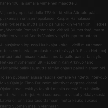
hänen 100. ja samalla viimeinen maaottelu.
Vajaan kympin kohdalla TPS-kärki Mika Ääritalo pääsi
puskemaan entisen tepsiläisen Kasper Hämäläisen
keskityksestä, mutta pallo painui jonkin verran ohi. Hetkeä
myöhemmin Roman Eremenko viritteli 30 metristä, mutta
isäntien veskari Andris Vanins venyi huipputorjuntaan.
Avausjakson lopussa Huuhkajat kokeili vielä muutamaan
otteeseen Latvian puolustuksen terävyyttä. Ensin Hetemaj
niittasi toistamiseen kaukaa, mutta pallo painui taas yli.
Hetkeä myöhemmin BK Häckenin Kari Arkivuo tarjoili
Ääritalolle paikkaa, mutta tämän ohjaus painui hieman ohi.
Toisen puoliajan alussa tauolla kentälle vaihdettu Inter-duo
Mika Ojala ja Timo Furuholm aloittivat aggressivisesti.
Ojalan kova keskitys tavoitti maalin edestä Furuholmiin,
mutta Vanins torjui. Heti seuraavasta vastahyökkäyksestä
Latvia oli onnistua tasoittamaan, mutta kaukolaukaus
kilahti Suomen maalin ylärimaan.