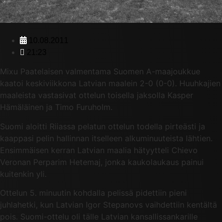
10.08.2011
21:23
Mixu Paatelaisen valmentama Suomen A-maajoukkue
kaatoi keskiviikkona Latvian maalein 2-0 (0-0). Huuhkajien
maaleista vastasivat ottelun toisella jaksolla Kasper
Hämäläinen ja Timo Furuholm.
Suomi aloitti Riiassa pelatun ottelun todella pirteästi ja
kaappasi pelin hallinnan itselleen alkuminuuteista lähtien.
Ensimmäisen kerran Latvian maalia hätyytteli Chievo
Veronan Perparim Hetemaj, jonka kaukolaukaus painui
kuitenkin yli.
Ottelun 5. minuutin kohdalla pelissä pidettiin pieni
juhlahetki, kun Latvian Igor Stepanovs vaihdettiin kentältä
pois. Suomi-ottelu oli tälle Latvian kansallissankarille