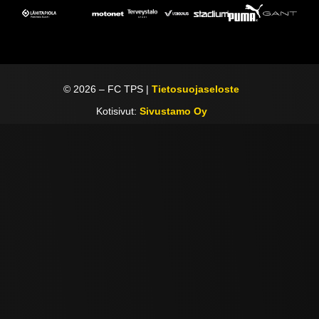
©
2026
– FC TPS |
Tietosuojaseloste
Kotisivut:
Sivustamo Oy