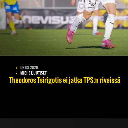
06.08.2026
MIEHET, UUTISET
Theodoros Tsirigotis ei jatka TPS:n riveissä