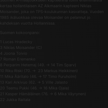
Suomen A-maajoukkueen kapteenina toimi ensimmäistä
kertaa hollantilaisen AZ Alkmaarin kapteeni Niklas
Moisander, joka on TPS-koulukunnan kasvatteja. Vuoden
1985 ikäluokkaa olevaa Moisander on pelannut jo
kahdeksan vuotta Hollannissa.
Suomen kokoonpano:
1 Lucas Hradecky
3 Niklas Moisander (C)
4 Joona Toivio
7 Roman Eremenko
8 Perparim Hetemaj (49. -> 14 Tim Sparv)
10 Riku Riski (70. -> 23 Markus Heikkinen)
11 Mika Ääritalo (46. -> 17 Timo Furuholm)
13 Kari Arkivuo (62. -> 5 Ville Jalasto
20 Teemu Pukki (46. -> 16 Mika Ojala)
21 Kasper Hämäläinen (76. -> 6 Mika Väyrynen)
22 Jukka Raitala