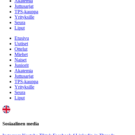
Akatemia
Juttusarjat
TPS-kauppa
Yrityksille
Seura
Liput
Etusivu
Uutiset
Ottelut
Miehet
Naiset
Juniorit
Akatemia
Juttusarjat
TPS-kauppa
Yrityksille
Seura
Liput
Sosiaalinen media