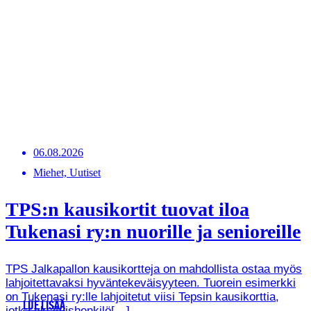
06.08.2026
Miehet, Uutiset
TPS:n kausikortit tuovat iloa
Tukenasi ry:n nuorille ja senioreille
TPS Jalkapallon kausikortteja on mahdollista ostaa myös
lahjoitettavaksi hyväntekeväisyyteen. Tuorein esimerkki
on Tukenasi ry:lle lahjoitetut viisi Tepsin kausikorttia,
LUE LISÄÄ
jotka yksityishenkilö[…]