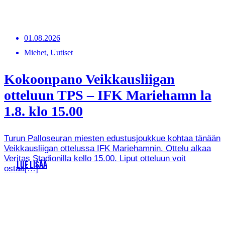
01.08.2026
Miehet, Uutiset
Kokoonpano Veikkausliigan
otteluun TPS – IFK Mariehamn la
1.8. klo 15.00
Turun Palloseuran miesten edustusjoukkue kohtaa tänään
Veikkausliigan ottelussa IFK Mariehamnin. Ottelu alkaa
Veritas Stadionilla kello 15.00. Liput otteluun voit
LUE LISÄÄ
ostaa[…]