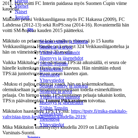
Ottelut
2011. Hän voitti FC Interin paidassa myös Suomen Cupin viime
Miehet
kaudella.
Naiset
Juniorit
Mäkitalo pelasi Veikkausliigassa myös FC Hakassa (2009), FC
Lahdessa (2012-13) sekä RoPS:ssa (2014-16). Rovaniemellä hän
TPS
voitti SM-hopeaa kauden 2015 päätteeksi.
Mäkitalo on pelannut koko urallaan yhteensä jo 15 kautta
Seuran esittely ja historia
Veikkausliigassa. Hänelle on kertynyt 324 Veikkausliigaottelua ja
Strategia ja arvot
hän on viimeistellyt niissä 20 maalia.
Yhdistyksen säännöt
Jäsenyys ja jäsenehdot
Vaikka Mäkitalo ei ole edustanut TPS:ää aikuisiällä, ei seura ole
Töihin Tepsiin
hänelle kuitenkaan täysin uusi tuttavuus. Hän nimittäin edusti
Uutisarkisto
TPS:ää juniorivuosinaan usean kauden ajan.
Tietosuoja
Yhteystiedot
-Muksu ei paljoa esittelyjä vaadi, hän on kokemukseltaan,
Seuran esittely ja historia
olemukseltaan ja ammattimaisuudeltaan todella esimerkillinen
Strategia ja arvot
pelaaja. On hienoa saada TPS-taustainen pelaaja takaisin kotiin,
Yhdistyksen säännöt
TPS:n päävalmentaja
Tommi Pikkarainen
toivottaa.
Jäsenyys ja jäsenehdot
Töihin Tepsiin
Mäkitalon haastattelu TPS TV:ssä:
https://tpstv.fi/mika-makitalo-
Uutisarkisto
vahvistaa-tpsn-keskikenttaa-kaudella-2019/
Tietosuoja
Yhteystiedot
Mika Mäkitalon kummiyritys kaudella 2019 on LähiTapiola
Varsinais-Suomi.
Toiminta