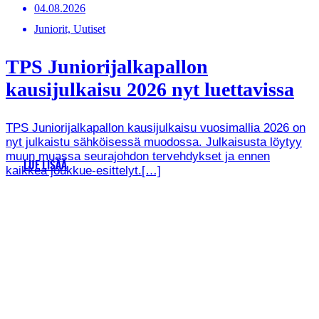
04.08.2026
Juniorit, Uutiset
TPS Juniorijalkapallon
kausijulkaisu 2026 nyt luettavissa
TPS Juniorijalkapallon kausijulkaisu vuosimallia 2026 on
nyt julkaistu sähköisessä muodossa. Julkaisusta löytyy
muun muassa seurajohdon tervehdykset ja ennen
LUE LISÄÄ
kaikkea joukkue-esittelyt.[…]