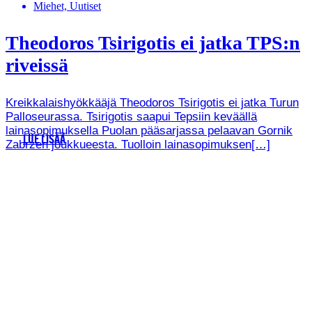
Miehet, Uutiset
Theodoros Tsirigotis ei jatka TPS:n
riveissä
Kreikkalaishyökkääjä Theodoros Tsirigotis ei jatka Turun
Palloseurassa. Tsirigotis saapui Tepsiin keväällä
lainasopimuksella Puolan pääsarjassa pelaavan Gornik
LUE LISÄÄ
Zabrzen joukkueesta. Tuolloin lainasopimuksen[…]