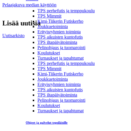
Pelaajakuva median käyttöön
TPS perhefutis ja temppukoulu
TPS Mimmit
Kimi-Tiikerin Futiskerho
Lisää uutisia
Joukkuetoiminta
Erityisryhmien toiminta
Uutisarkisto
TPS aikuisten kuntofutis
TPS iltapäivätoiminta
Pelinohjaus ja tuomarointi
Koulutukset
Turnaukset ja tapahtumat
TPS perhefutis ja temppukoulu
TPS Mimmit
Kimi-Tiikerin Futiskerho
Joukkuetoiminta
Erityisryhmien toiminta
TPS aikuisten kuntofutis
TPS iltapäivätoiminta
Pelinohjaus ja tuomarointi
Koulutukset
Turnaukset ja tapahtumat
Ohjeet ja palvelut tepsiläisille