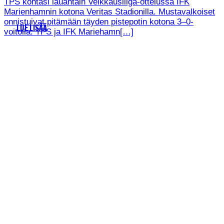
TPS kohtasi lauantain Veikkausliiga-ottelussa IFK
Marienhamnin kotona Veritas Stadionilla. Mustavalkoiset
onnistuivat pitämään täyden pistepotin kotona 3–0-
LUE LISÄÄ
voitolla. TPS ja IFK Mariehamn[…]