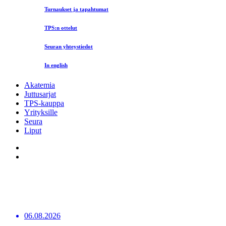
Turnaukset ja tapahtumat
TPS:n ottelut
Seuran yhteystiedot
In english
Akatemia
Juttusarjat
TPS-kauppa
Yrityksille
Seura
Liput
06.08.2026