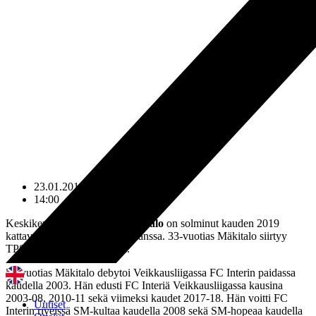
23.01.2019
14:00
Keskikenttäpelaaja
Mika Mäkitalo
on solminut kauden 2019
kattavan sopimuksen TPS:n kanssa. 33-vuotias Mäkitalo siirtyy
TPS:ään FC Interin riveistä.
33-vuotias Mäkitalo debytoi Veikkausliigassa FC Interin paidassa
kaudella 2003. Hän edusti FC Interiä Veikkausliigassa kausina
2003-08, 2010-11 sekä viimeksi kaudet 2017-18. Hän voitti FC
Uutiset
Interin riveissä SM-kultaa kaudella 2008 sekä SM-hopeaa kaudella