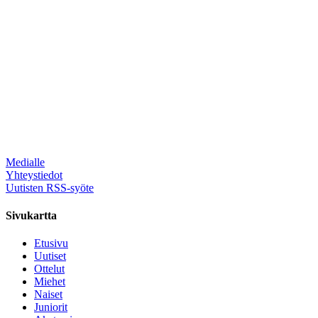
Medialle
Yhteystiedot
Uutisten RSS-syöte
Sivukartta
Etusivu
Uutiset
Ottelut
Miehet
Naiset
Juniorit