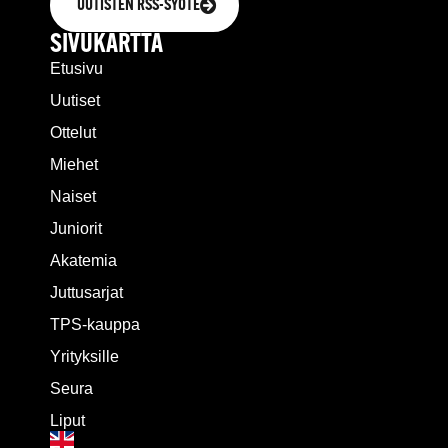
UUTISTEN RSS-SYÖTE
SIVUKARTTA
Etusivu
Uutiset
Ottelut
Miehet
Naiset
Juniorit
Akatemia
Juttusarjat
TPS-kauppa
Yrityksille
Seura
Liput