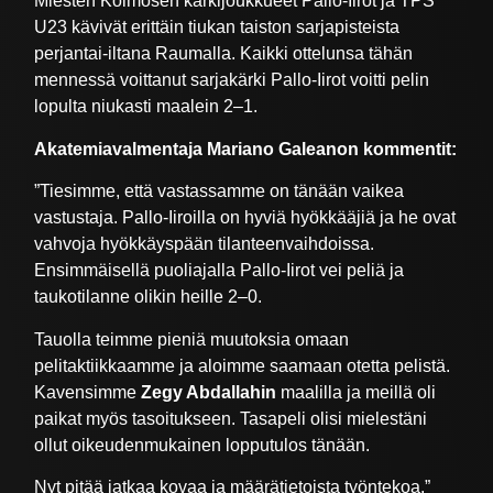
Miesten Kolmosen kärkijoukkueet Pallo-Iirot ja TPS
U23 kävivät erittäin tiukan taiston sarjapisteista
perjantai-iltana Raumalla. Kaikki ottelunsa tähän
mennessä voittanut sarjakärki Pallo-Iirot voitti pelin
lopulta niukasti maalein 2–1.
Akatemiavalmentaja Mariano Galeanon kommentit
:
”Tiesimme, että vastassamme on tänään vaikea
vastustaja. Pallo-Iiroilla on hyviä hyökkääjiä ja he ovat
vahvoja hyökkäyspään tilanteenvaihdoissa.
Ensimmäisellä puoliajalla Pallo-Iirot vei peliä ja
taukotilanne olikin heille 2–0.
Tauolla teimme pieniä muutoksia omaan
pelitaktiikkaamme ja aloimme saamaan otetta pelistä.
Kavensimme
Zegy Abdallahin
maalilla ja meillä oli
paikat myös tasoitukseen. Tasapeli olisi mielestäni
ollut oikeudenmukainen lopputulos tänään.
Nyt pitää jatkaa kovaa ja määrätietoista työntekoa.”