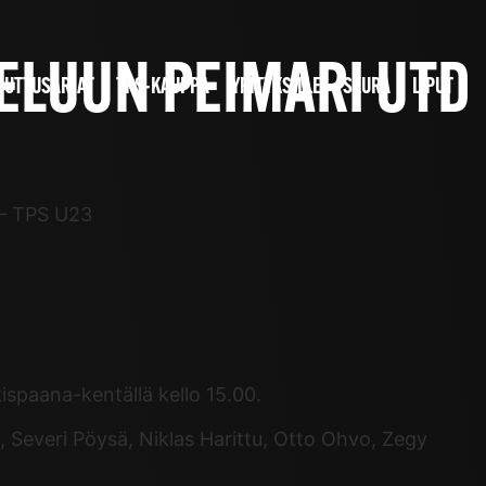
LUUN PEIMARI UTD
JUTTUSARJAT
TPS-KAUPPA
YRITYKSILLE
SEURA
LIPUT
 – TPS U23
spaana-kentällä kello 15.00.
 Severi Pöysä, Niklas Harittu, Otto Ohvo, Zegy