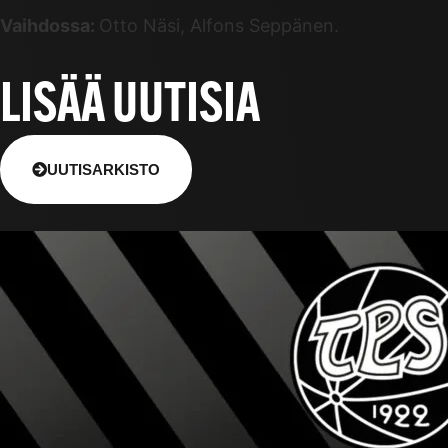
Vaihdossa:
Otto Näsi, Alfons Seppänen.
LISÄÄ UUTISIA
UUTISARKISTO