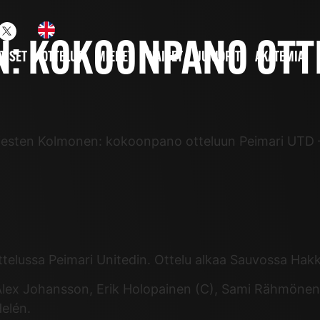
: KOKOONPANO OTTE
TISET
OTTELUT
MIEHET
NAISET
JUNIORIT
AKATEMIA
esten Kolmonen: kokoonpano otteluun Peimari UTD
lussa Peimari Unitedin. Ottelu alkaa Sauvossa Hakki
Alex Johansson, Erik Holopainen (C), Sami Rähmönen,
Helén.