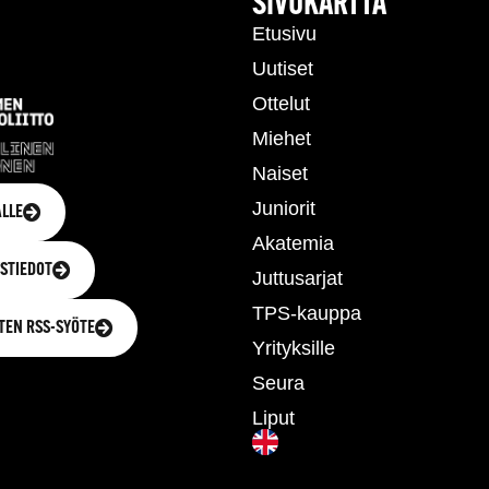
T
SIVUKARTTA
Etusivu
Uutiset
Ottelut
Miehet
Naiset
Juniorit
LLE
Akatemia
STIEDOT
Juttusarjat
TPS-kauppa
TEN RSS-SYÖTE
Yrityksille
Seura
Liput