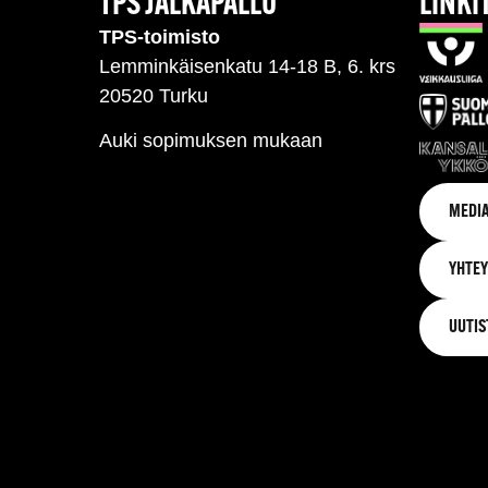
TPS JALKAPALLO
LINKI
TPS-toimisto
Lemminkäisenkatu 14-18 B, 6. krs
20520 Turku
Auki sopimuksen mukaan
MEDIA
YHTEY
UUTIS