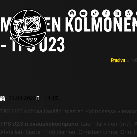
MIESTEN KOLMONEN
UU
– TPS U23
»
Mi
Etusivu
24.04.2022
14:15
TPS U23 kohtaa tänään miesten Kolmosessa vierasotte
TPS U23:n avauskokoonpano:
Lauri Järvinen (mv), 
Abdallah, Santeri Pohjolainen, Christian Linna, Onni 