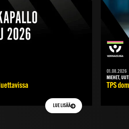
01.08.2026
MIEHET, UUT
luettavissa
TPS domi
LUE LISÄÄ