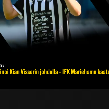
ISET
noi Kian Visserin johdolla – IFK Mariehamn kaat