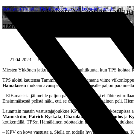
Mene
Instagram
Youtube
Tiktok
Miehet: Ykkönen jatkuu 
Facebook-f
Linkedin-in
Threads
sisältöön
ETUSIVU
»
MIEHET: YKKÖNEN JATKUU KOKKOLASSA – ”NYT ON AIKA NÄYTTÄÄ
21.04.2023
08:30
Miesten Ykkönen jatkuu lauantaina 22. huhtikuuta, kun TPS kohtaa K
TPS aloitti kautensa Tammisaaressa EIF:n vieraana viime viikonlopp
Hämäläisen
mukaan avauspeli jätti mustavalkoisille paljon parannett
– EIF-matsista jäi meille paljon parannettavaa. Matsi ei lähtenyt rull
Ensimmäisestä pelistä näki, että se oli kauden ensimmäinen peli. Hiem
Lauantain matsin vastustajajoukkue KPV eteni talven Ykköscupissa ain
Mannström
,
Patrick Byskata
,
Charalampos Chantzopoulos
ja
Ky
kotikentällä. TPS:n Hämäläinen odottaakin lauantain ottelusta tiukkaa 
– KPV on kova vastustaja. Siellä on todella hyviä pelaajia vastassa. 