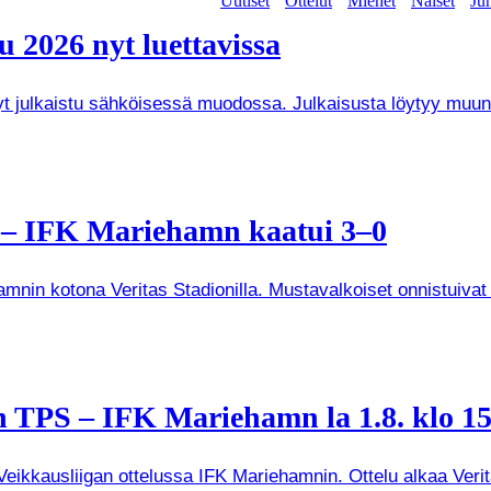
Uutiset
Ottelut
Miehet
Naiset
Jun
 2026 nyt luettavissa
 nyt julkaistu sähköisessä muodossa. Julkaisusta löytyy mu
a – IFK Mariehamn kaatui 3–0
mnin kotona Veritas Stadionilla. Mustavalkoiset onnistuivat
 TPS – IFK Mariehamn la 1.8. klo 15
kkausliigan ottelussa IFK Mariehamnin. Ottelu alkaa Veritas