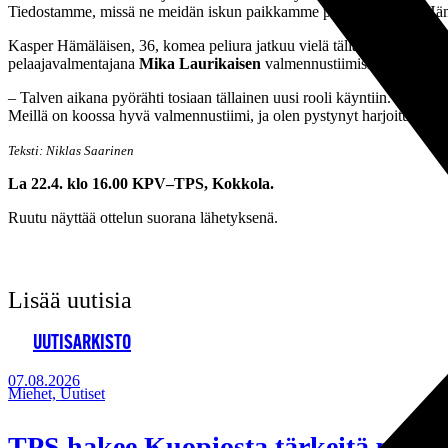
Tiedostamme, missä ne meidän iskun paikkamme pelillisesti ovat, Hä
Kasper Hämäläisen, 36, komea peliura jatkuu vielä tälläkin kaudella 
pelaajavalmentajana
Mika Laurikaisen
valmennustiimissä.
– Talven aikana pyörähti tosiaan tällainen uusi rooli käyntiin. Alkuun
Meillä on koossa hyvä valmennustiimi, ja olen pystynyt harjoituksiss
Teksti: Niklas Saarinen
La 22.4. klo 16.00 KPV–TPS, Kokkola.
Ruutu näyttää ottelun suorana lähetyksenä.
Lisää uutisia
UUTISARKISTO
07.08.2026
Miehet, Uutiset
TPS hakee Kuopiosta tärkeitä pistei