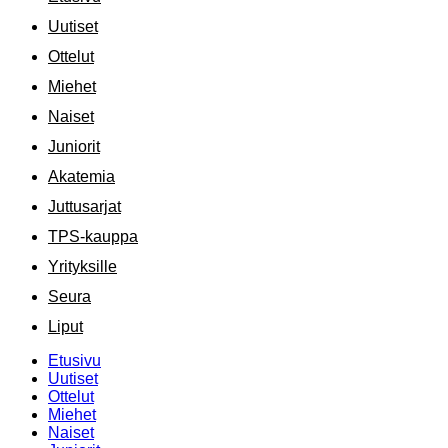
Uutiset
Ottelut
Miehet
Naiset
Juniorit
Akatemia
Juttusarjat
TPS-kauppa
Yrityksille
Seura
Liput
Etusivu
Uutiset
Ottelut
Miehet
Naiset