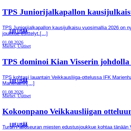
TPS Juniorijalkapallon kausijulkaisu
TPS Juniorijalkapallon kausijulkaisu vuosimallia 2026 on
LUE LISÄÄ
joukkue-esittelyt.[…]
01.08.2026
Miehet, Uutiset
TPS dominoi Kian Visserin johdoll
TPS kohtasi lauantain Veikkausliiga-ottelussa IFK Marienha
LUE LISÄÄ
Mariehamn[…]
01.08.2026
Miehet, Uutiset
Kokoonpano Veikkausliigan otteluun
LUE LISÄÄ
Turun Palloseuran miesten edustusjoukkue kohtaa tänään Vei