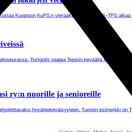
tkustaa Kuopioon KuPS:n vieraaksi. Ottelu KuPS–TPS alkaa V
iveissä
Palloseurassa. Tsirigotis saapui Tepsiin keväällä lainasopi
i ry:n nuorille ja senioreille
joitettavaksi hyväntekeväisyyteen. Tuorein esimerkki on Tuken