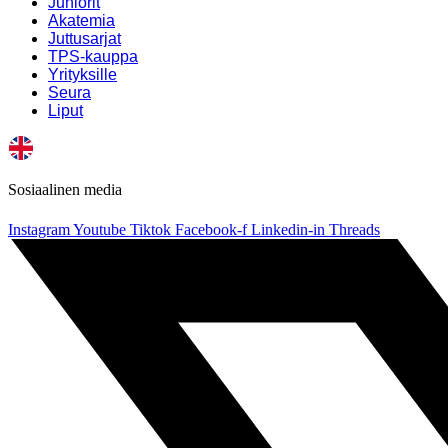
Juniorit
Akatemia
Juttusarjat
TPS-kauppa
Yrityksille
Seura
Liput
Sosiaalinen media
Instagram
Youtube
Tiktok
Facebook-f
Linkedin-in
Threads