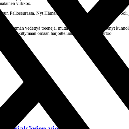
mäläinen virkkoo.
Turun Palloseurassa. Nyt Hämäläisellä on pelaamisen lisäksi myös rooli
 tuli enemmän vedettyä treenejä, mutta nyt kun kausi on lähtenyt kunnoll
a hyvin keskittymään omaan harjoitteluuni, Hämäläinen kertoo.
tä sarjakärjen vieraana