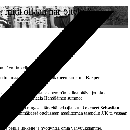
mitä ollaan harjoiteltu”
n käyntiin kello 16.00.
 voiton maalein 2–1. TPS:n joukkueen konkarin
Kasper
mme, eli meidän pitää olla se enemmän palloa pitävä joukkue.
oiteltu, keskikenttäpelaaja Hämäläinen summaa.
den joukkueen rungosta tärkeitä pelaajia, kun kokeneet
Sebastian
uden ensimmäisessä ottelussaan maalittoman tasapelin JJK:ta vastaan
malla pelillä liikkelle ja hyödyntää omia vahvuuksiamme.