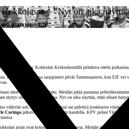
Kokkolassa – ”Nyt on aika näyttää, 
, MITÄ OLLAAN HARJOITELTU”
okkolassa KPV:n. Kokkolan Keskuskentällä pelattava ottelu potkaistaa
una. Kauden avauksessa sarjapisteet jäivät Tammisaareen, kun EIF vei
avaa.
aamaan siten kuin oltaisiin haluttu. Meidän pitää parantaa pelirohkeutta
an täytyy omaa peliä rauhoittaa. Nyt on aika näyttää, mitä ollaan harj
a välieriin asti. Kokkolalaisjoukkue sai pidettyä joukkueen viime kau
le Curinga
jatkavat KPV:ssä tälläkin kaudella. KPV pelasi Ykkösen ka
taistoa.
Kokkolan pojat ovat kotona olleet todella kovia. Meidän täytyy lähteä o