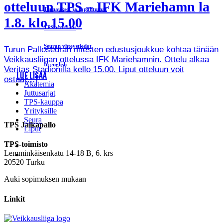
otteluun TPS – IFK Mariehamn la
Turnaukset ja tapahtumat
1.8. klo 15.00
TPS:n ottelut
Seuran yhteystiedot
Turun Palloseuran miesten edustusjoukkue kohtaa tänään
Veikkausliigan ottelussa IFK Mariehamnin. Ottelu alkaa
In english
Veritas Stadionilla kello 15.00. Liput otteluun voit
LUE LISÄÄ
ostaa[…]
Akatemia
Juttusarjat
TPS-kauppa
Yrityksille
Seura
TPS Jalkapallo
Liput
TPS-toimisto
Lemminkäisenkatu 14-18 B, 6. krs
20520 Turku
Auki sopimuksen mukaan
Linkit