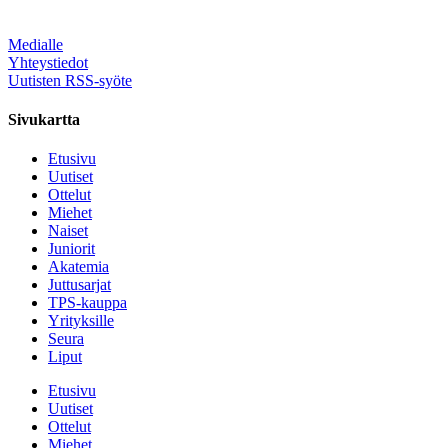
Medialle
Yhteystiedot
Uutisten RSS-syöte
Sivukartta
Etusivu
Uutiset
Ottelut
Miehet
Naiset
Juniorit
Akatemia
Juttusarjat
TPS-kauppa
Yrityksille
Seura
Liput
Etusivu
Uutiset
Ottelut
Miehet