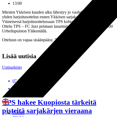
13:00
Miesten Ykkösen kauden alku lähestyy jo vauhdilla. TPS pelaa vielä
yhden harjoitusottelun ennen Ykkösen sarjakauden alkua.
Viimeisessä harjoitusottelussaan TPS kohtaa porilaisen FC Jazzin.
Ottelu TPS – FC Jazz pelataan lauantaina 8. huhtikuuta kello 14.00
Urheilupuiston Yläkentällä.
Otteluun on vapaa sisäänpääsy. Tervetuloa!
Lisää uutisia
Uutisarkisto
07.08.2026
Miehet, Uutiset
TPS hakee Kuopiosta tärkeitä
pisteitä sarjakärjen vieraana
Uutiset