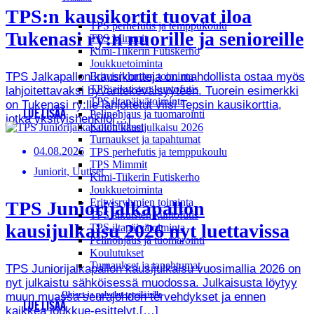
TPS:n kausikortit tuovat iloa
TPS perhefutis ja temppukoulu
Tukenasi ry:n nuorille ja senioreille
TPS Mimmit
Kimi-Tiikerin Futiskerho
Joukkuetoiminta
TPS Jalkapallon kausikortteja on mahdollista ostaa myös
Erityisryhmien toiminta
TPS aikuisten kuntofutis
lahjoitettavaksi hyväntekeväisyyteen. Tuorein esimerkki
TPS iltapäivätoiminta
on Tukenasi ry:lle lahjoitetut viisi Tepsin kausikorttia,
LUE LISÄÄ
Pelinohjaus ja tuomarointi
jotka yksityishenkilö[…]
Koulutukset
Turnaukset ja tapahtumat
04.08.2026
TPS perhefutis ja temppukoulu
TPS Mimmit
Juniorit, Uutiset
Kimi-Tiikerin Futiskerho
Joukkuetoiminta
Erityisryhmien toiminta
TPS Juniorijalkapallon
TPS aikuisten kuntofutis
kausijulkaisu 2026 nyt luettavissa
TPS iltapäivätoiminta
Pelinohjaus ja tuomarointi
Koulutukset
Turnaukset ja tapahtumat
TPS Juniorijalkapallon kausijulkaisu vuosimallia 2026 on
nyt julkaistu sähköisessä muodossa. Julkaisusta löytyy
Ohjeet ja palvelut tepsiläisille
muun muassa seurajohdon tervehdykset ja ennen
LUE LISÄÄ
kaikkea joukkue-esittelyt.[…]