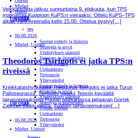
Ottelut
Miehet
Veikkausliiga jatkuu sunnuntaina 9. elokuuta, kun TPS
Naiset
matkustaa Kuopioon KuPS:n vieraaksi. Ottelu KuPS–TPS
Juniorit
LUE LISÄÄ
alkaa Väre Areenalla kello 15.00. Ottelua pystyy[…]
TPS
06.08.2026
Seuran esittely ja historia
Miehet, Uutiset
Strategia ja arvot
Yhdistyksen säännöt
Jäsenyys ja jäsenehdot
Theodoros Tsirigotis ei jatka TPS:n
Töihin Tepsiin
riveissä
Uutisarkisto
Tietosuoja
Yhteystiedot
Seuran esittely ja historia
Kreikkalaishyökkääjä Theodoros Tsirigotis ei jatka Turun
Strategia ja arvot
Palloseurassa. Tsirigotis saapui Tepsiin keväällä
Yhdistyksen säännöt
lainasopimuksella Puolan pääsarjassa pelaavan Gornik
Jäsenyys ja jäsenehdot
LUE LISÄÄ
Zabrzen joukkueesta. Tuolloin lainasopimuksen[…]
Töihin Tepsiin
Uutisarkisto
Tietosuoja
06.08.2026
Yhteystiedot
Miehet, Uutiset
Toiminta